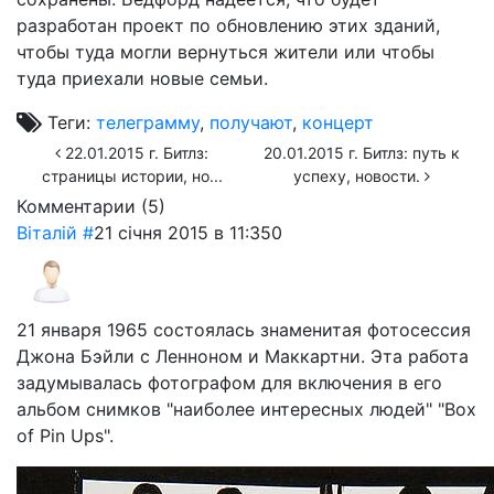
разработан проект по обновлению этих зданий,
чтобы туда могли вернуться жители или чтобы
туда приехали новые семьи.
Теги:
телеграмму
,
получают
,
концерт
22.01.2015 г. Битлз:
20.01.2015 г. Битлз: путь к
страницы истории, но...
успеху, новости.
Комментарии (
5
)
Віталій
#
21 січня 2015 в 11:35
0
21 января 1965 состоялась знаменитая фотосессия
Джона Бэйли с Ленноном и Маккартни. Эта работа
задумывалась фотографом для включения в его
альбом снимков "наиболее интересных людей" "Box
of Pin Ups".