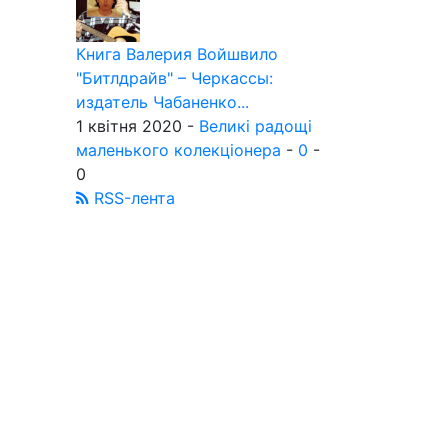
Книга Валерия Войшвило
"Битлдрайв" – Черкассы:
издатель Чабаненко...
1 квітня 2020 -
Великі радощі
маленького колекціонера
-
0
-
0
RSS-лента