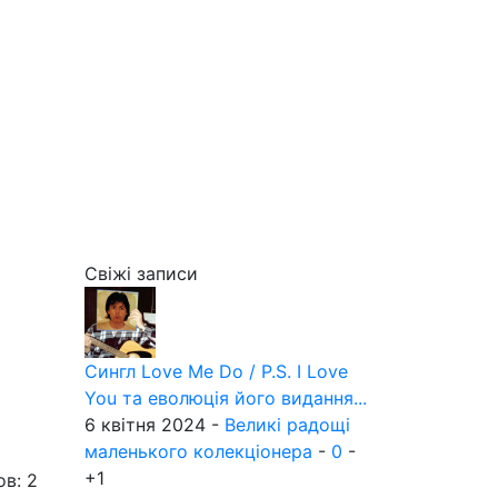
Свіжі записи
Сингл Love Me Do / P.S. I Love
You та еволюція його видання...
6 квітня 2024 -
Великі радощі
маленького колекціонера
-
0
-
+1
ов: 2