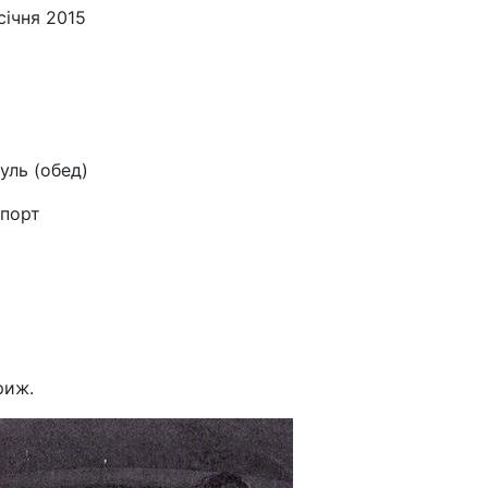
січня 2015
уль (обед)
тпорт
риж.