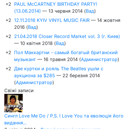
+2
PAUL McCARTNEY BIRTHDAY PARTY!
(13.06.2014)
—
13 червня 2014
(
Вад
)
+2
12.11.2016 KYIV VINYL MUSIC FAIR
—
14 жовтня
2016
(
Вад
)
+2
21.04.2018 Closer Record Market vol. 3 (г. Киев)
—
10 квітня 2018
(
Вад
)
+2
Пол Маккартни - самый богатый британский
музыкант
—
16 травня 2014
(
Администратор
)
+2
Две куртки и рояль The Beatles ушли с
аукциона за $285
—
22 березня 2014
(
Администратор
)
Свіжі записи
Сингл Love Me Do / P.S. I Love You та еволюція його
видання...