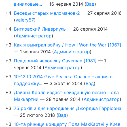
виниловые...
—
16 червня 2014
(
Вад
)
+4
Беседы старых меломанов-2
—
27 серпня 2016
(
valery57
)
+4
Битловский Ливерпуль
—
28 серпня 2014
(
Администратор
)
+3
Как я выиграл войну / How I Won the War [1967]
—
1 червня 2014
(
Администратор
)
+3
Пещерный человек / Caveman [1981]
—
1
червня 2014
(
Администратор
)
+3
10-12.10.2014 Give Peace a Chance – акция в
поддержку...
—
3 жовтня 2014
(
Вад
)
+3
Дайана Кролл издаст неизданную песню Пола
Маккартни
—
28 травня 2014
(
Администратор
)
+3
75 років з дня народження Джорджа Гаррісона
—
25 лютого 2018
(
Вад
)
+3
10-та річниця концерту Пола МакКартні у Києві