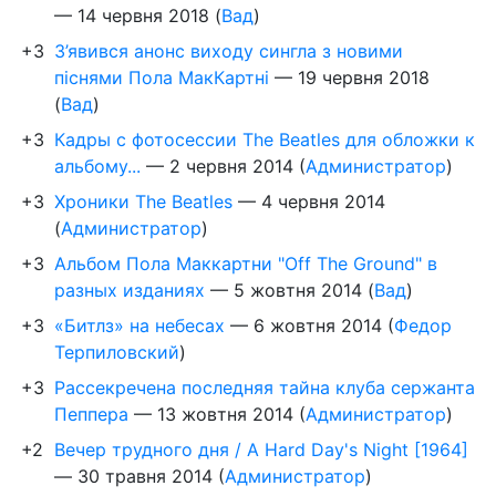
—
14 червня 2018
(
Вад
)
+3
З’явився анонс виходу сингла з новими
піснями Пола МакКартні
—
19 червня 2018
(
Вад
)
+3
Кадры с фотосессии The Beatles для обложки к
альбому...
—
2 червня 2014
(
Администратор
)
+3
Хроники The Beatles
—
4 червня 2014
(
Администратор
)
+3
Альбом Пола Маккартни "Off The Ground" в
разных изданиях
—
5 жовтня 2014
(
Вад
)
+3
«Битлз» на небесах
—
6 жовтня 2014
(
Федор
Терпиловский
)
+3
Рассекречена последняя тайна клуба сержанта
Пеппера
—
13 жовтня 2014
(
Администратор
)
+2
Вечер трудного дня / A Hard Day's Night [1964]
—
30 травня 2014
(
Администратор
)