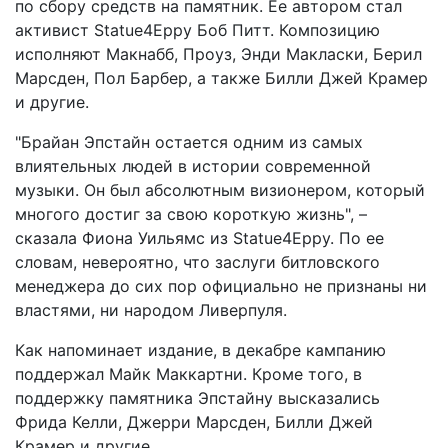
по сбору средств на памятник. Ее автором стал
активист Statue4Eppy Боб Питт. Композицию
исполняют Макнабб, Проуз, Энди Макласки, Берил
Марсден, Пол Барбер, а также Билли Джей Крамер
и другие.
"Брайан Эпстайн остается одним из самых
влиятельных людей в истории современной
музыки. Он был абсолютным визионером, который
многого достиг за свою короткую жизнь", –
сказала Фиона Уильямс из Statue4Eppy. По ее
словам, невероятно, что заслуги битловского
менеджера до сих пор официально не признаны ни
властями, ни народом Ливерпуля.
Как напоминает издание, в декабре кампанию
поддержал Майк Маккартни. Кроме того, в
поддержку памятника Эпстайну высказались
Фрида Келли, Джерри Марсден, Билли Джей
Крамер и другие.