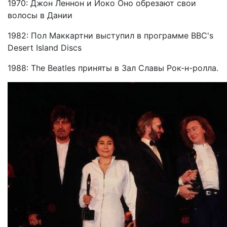
1970: Джон Леннон и Йоко Оно обрезают свои
волосы в Дании
1982: Пол Маккартни выступил в программе BBC's
Desert Island Discs
1988: The Beatles приняты в Зал Славы Рок-н-ролла.