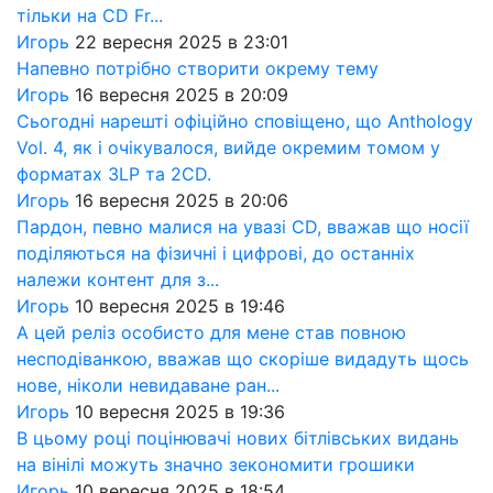
тільки на CD Fr...
Игорь
22 вересня 2025 в 23:01
Напевно потрібно створити окрему тему
Игорь
16 вересня 2025 в 20:09
Сьогодні нарешті офіційно сповіщено, що Anthology
Vol. 4, як і очікувалося, вийде окремим томом у
форматах 3LP та 2CD.
Игорь
16 вересня 2025 в 20:06
Пардон, певно малися на увазі CD, вважав що носії
поділяються на фізичні і цифрові, до останніх
належи контент для з...
Игорь
10 вересня 2025 в 19:46
А цей реліз особисто для мене став повною
несподіванкою, вважав що скоріше видадуть щось
нове, ніколи невидаване ран...
Игорь
10 вересня 2025 в 19:36
В цьому році поцінювачі нових бітлівських видань
на вінілі можуть значно зекономити грошики
Игорь
10 вересня 2025 в 18:54