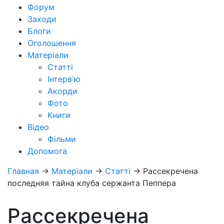
Форум
Заходи
Блоги
Оголошення
Матеріали
Статті
Інтерв'ю
Акорди
Фото
Книги
Відео
Фільми
Допомога
Главная
→
Матеріали
→
Статті
→
Рассекречена
последняя тайна клуба сержанта Пеппера
Рассекречена