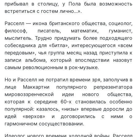
прибывал в столицу, у Пола была возможность
встретиться с гостем лично...».
Расселл — икона британского общества, социолог,
философ, писатель, математик, гуманист,
мыслитель. Трудно придумать более подходящего
собеседника для «битла», интересующегося «всем
передовым», чья группа месяц назад приступила к
записи альбома, который впоследствии назовут
самым революционным в рок-музыке.
Но и Расселл не потратил времени зря, заполучив в
лице Маккартни популярного репрезентатора
мировоззренческой идеи нового общества,
которая к середине 60-х становилась особенно
популярной: казалось, «низы» впервые доросли до
идей «верхов» и договорились с ними о
гармоничном сосуществовании.
Идеолог нового времени холодной войны, Расселл