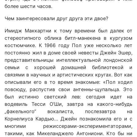
более шести часов.
Чем заинтересовали друг друга эти двое?
Имидж Маккартни к тому времени был далек от
стереотипного облика битл-манекена в кургузом
костюмчике. К 1966 году Пол уже несколько лет
постоянно жил в доме своей невесты Джейн Эшер,
представительницы интеллектуальной лондонской
семьи с хорошей домашней библиотекой и
связями в научных и артистических кругах. Вот как
описывали его в то время знакомые: «Пол ходил
повсюду, распустив свои антенны-щупальца. Это
был истинно светский лев: сегодня идет на
водевиль Тесси О’Ши, завтра на какого-нибудь
„факельного“ вокалиста, послезавтра на
Корнелиуса Кардью… Джейн познакомила его и с
многими режиссерами-экспериментаторами,
такими, как Микеланджело Антониони. Кто бы ни