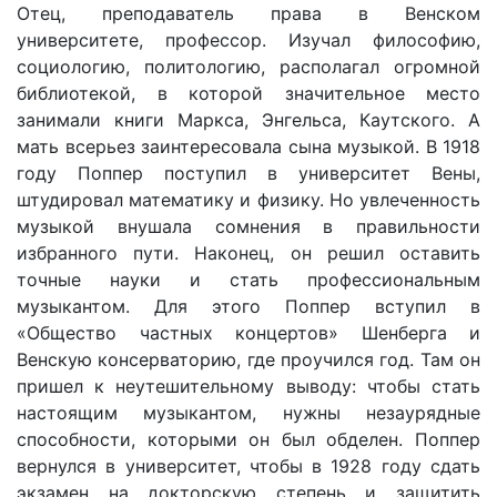
Отец, преподаватель права в Венском
университете, профессор. Изучал философию,
социологию, политологию, располагал огромной
библиотекой, в которой значительное место
занимали книги Маркса, Энгельса, Каутского. А
мать всерьез заинтересовала сына музыкой. В 1918
году Поппер поступил в университет Вены,
штудировал математику и физику. Но увлеченность
музыкой внушала сомнения в правильности
избранного пути. Наконец, он решил оставить
точные науки и стать профессиональным
музыкантом. Для этого Поппер вступил в
«Общество частных концертов» Шенберга и
Венскую консерваторию, где проучился год. Там он
пришел к неутешительному выводу: чтобы стать
настоящим музыкантом, нужны незаурядные
способности, которыми он был обделен. Поппер
вернулся в университет, чтобы в 1928 году сдать
экзамен на докторскую степень и защитить