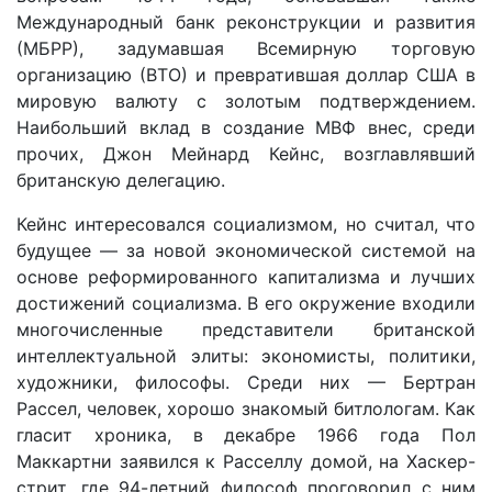
Международный банк реконструкции и развития
(МБРР), задумавшая Всемирную торговую
организацию (ВТО) и превратившая доллар США в
мировую валюту с золотым подтверждением.
Наибольший вклад в создание МВФ внес, среди
прочих, Джон Мейнард Кейнс, возглавлявший
британскую делегацию.
Кейнс интересовался социализмом, но считал, что
будущее — за новой экономической системой на
основе реформированного капитализма и лучших
достижений социализма. В его окружение входили
многочисленные представители британской
интеллектуальной элиты: экономисты, политики,
художники, философы. Среди них — Бертран
Рассел, человек, хорошо знакомый битлологам. Как
гласит хроника, в декабре 1966 года Пол
Маккартни заявился к Расселлу домой, на Хаскер-
стрит, где 94-летний философ проговорил с ним