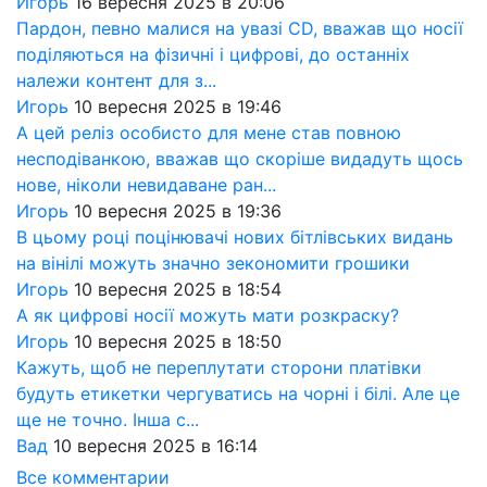
Игорь
16 вересня 2025 в 20:06
Пардон, певно малися на увазі CD, вважав що носії
поділяються на фізичні і цифрові, до останніх
належи контент для з...
Игорь
10 вересня 2025 в 19:46
А цей реліз особисто для мене став повною
несподіванкою, вважав що скоріше видадуть щось
нове, ніколи невидаване ран...
Игорь
10 вересня 2025 в 19:36
В цьому році поцінювачі нових бітлівських видань
на вінілі можуть значно зекономити грошики
Игорь
10 вересня 2025 в 18:54
А як цифрові носії можуть мати розкраску?
Игорь
10 вересня 2025 в 18:50
Кажуть, щоб не переплутати сторони платівки
будуть етикетки чергуватись на чорні і білі. Але це
ще не точно. Інша с...
Вад
10 вересня 2025 в 16:14
Все комментарии