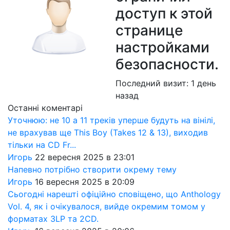
доступ к этой
странице
настройками
безопасности.
Последний визит:
1 день
назад
Останні коментарі
Уточнюю: не 10 а 11 треків уперше будуть на вінілі,
не врахував ще This Boy (Takes 12 & 13), виходив
тільки на CD Fr...
Игорь
22 вересня 2025 в 23:01
Напевно потрібно створити окрему тему
Игорь
16 вересня 2025 в 20:09
Сьогодні нарешті офіційно сповіщено, що Anthology
Vol. 4, як і очікувалося, вийде окремим томом у
форматах 3LP та 2CD.