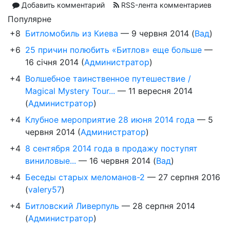
Добавить комментарий
RSS-лента комментариев
Популярне
+8
Битломобиль из Киева
—
9 червня 2014
(
Вад
)
+6
25 причин полюбить «Битлов» еще больше
—
16 січня 2014
(
Администратор
)
+4
Волшебное таинственное путешествие /
Magical Mystery Tour...
—
11 вересня 2014
(
Администратор
)
+4
Клубное мероприятие 28 июня 2014 года
—
5
червня 2014
(
Администратор
)
+4
8 сентября 2014 года в продажу поступят
виниловые...
—
16 червня 2014
(
Вад
)
+4
Беседы старых меломанов-2
—
27 серпня 2016
(
valery57
)
+4
Битловский Ливерпуль
—
28 серпня 2014
(
Администратор
)