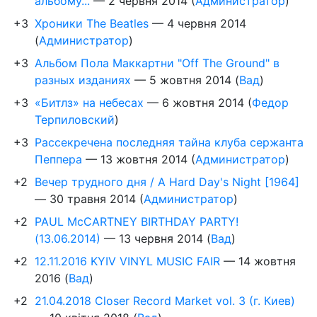
альбому...
—
2 червня 2014
(
Администратор
)
+3
Хроники The Beatles
—
4 червня 2014
(
Администратор
)
+3
Альбом Пола Маккартни "Off The Ground" в
разных изданиях
—
5 жовтня 2014
(
Вад
)
+3
«Битлз» на небесах
—
6 жовтня 2014
(
Федор
Терпиловский
)
+3
Рассекречена последняя тайна клуба сержанта
Пеппера
—
13 жовтня 2014
(
Администратор
)
+2
Вечер трудного дня / A Hard Day's Night [1964]
—
30 травня 2014
(
Администратор
)
+2
PAUL McCARTNEY BIRTHDAY PARTY!
(13.06.2014)
—
13 червня 2014
(
Вад
)
+2
12.11.2016 KYIV VINYL MUSIC FAIR
—
14 жовтня
2016
(
Вад
)
+2
21.04.2018 Closer Record Market vol. 3 (г. Киев)