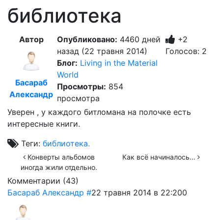
библиотека
Автор
Опубликовано:
4460 дней
+2
назад (22 травня 2014)
Голосов: 2
Блог:
Living in the Material
World
Басараб
Просмотры:
854
Александр
просмотра
Уверен , у каждого битломана на полочке есть
интересные книги.
Теги:
библиотека.
Конверты альбомов
Как всё начиналось...
иногда жили отдельно.
Комментарии (
43
)
Басараб Александр
#
22 травня 2014 в 22:20
0