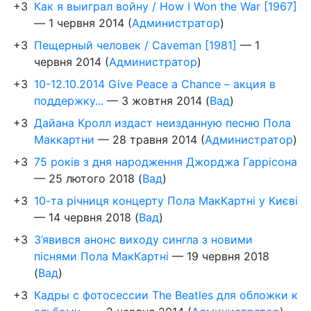
+3
Как я выиграл войну / How I Won the War [1967]
—
1 червня 2014
(
Администратор
)
+3
Пещерный человек / Caveman [1981]
—
1
червня 2014
(
Администратор
)
+3
10-12.10.2014 Give Peace a Chance – акция в
поддержку...
—
3 жовтня 2014
(
Вад
)
+3
Дайана Кролл издаст неизданную песню Пола
Маккартни
—
28 травня 2014
(
Администратор
)
+3
75 років з дня народження Джорджа Гаррісона
—
25 лютого 2018
(
Вад
)
+3
10-та річниця концерту Пола МакКартні у Києві
—
14 червня 2018
(
Вад
)
+3
З’явився анонс виходу сингла з новими
піснями Пола МакКартні
—
19 червня 2018
(
Вад
)
+3
Кадры с фотосессии The Beatles для обложки к