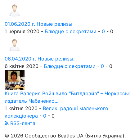
01.06.2020 г. Новые релизы
1 червня 2020 -
Блюдце с секретами
-
0
-
0
06.04.2020 г. Новые релизы.
6 квітня 2020 -
Блюдце с секретами
-
0
-
0
Книга Валерия Войшвило "Битлдрайв" – Черкассы:
издатель Чабаненко...
1 квітня 2020 -
Великі радощі маленького
колекціонера
-
0
-
0
RSS-лента
© 2026 Сообщество Beatles UA (Битлз Украина)