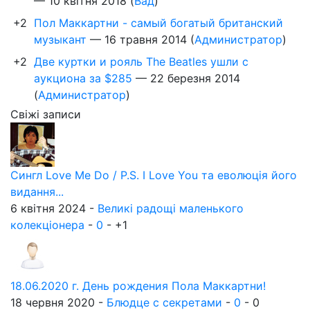
—
10 квітня 2018
(
Вад
)
+2
Пол Маккартни - самый богатый британский
музыкант
—
16 травня 2014
(
Администратор
)
+2
Две куртки и рояль The Beatles ушли с
аукциона за $285
—
22 березня 2014
(
Администратор
)
Свіжі записи
Сингл Love Me Do / P.S. I Love You та еволюція його
видання...
6 квітня 2024 -
Великі радощі маленького
колекціонера
-
0
-
+1
18.06.2020 г. День рождения Пола Маккартни!
18 червня 2020 -
Блюдце с секретами
-
0
-
0