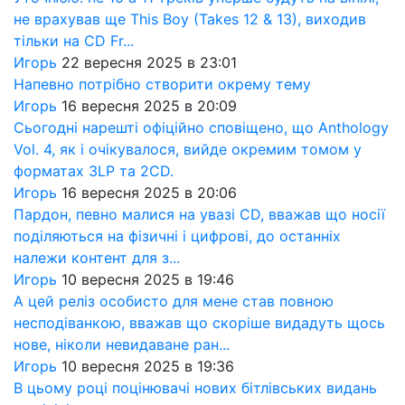
не врахував ще This Boy (Takes 12 & 13), виходив
тільки на CD Fr...
Игорь
22 вересня 2025 в 23:01
Напевно потрібно створити окрему тему
Игорь
16 вересня 2025 в 20:09
Сьогодні нарешті офіційно сповіщено, що Anthology
Vol. 4, як і очікувалося, вийде окремим томом у
форматах 3LP та 2CD.
Игорь
16 вересня 2025 в 20:06
Пардон, певно малися на увазі CD, вважав що носії
поділяються на фізичні і цифрові, до останніх
належи контент для з...
Игорь
10 вересня 2025 в 19:46
А цей реліз особисто для мене став повною
несподіванкою, вважав що скоріше видадуть щось
нове, ніколи невидаване ран...
Игорь
10 вересня 2025 в 19:36
В цьому році поцінювачі нових бітлівських видань