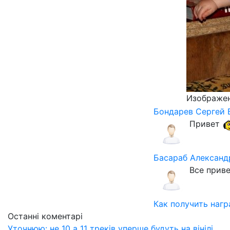
Изображен
Бондарев Сергей 
Привет
Басараб Александ
Все приве
Как получить нагр
Останні коментарі
Уточнюю: не 10 а 11 треків уперше будуть на вінілі,