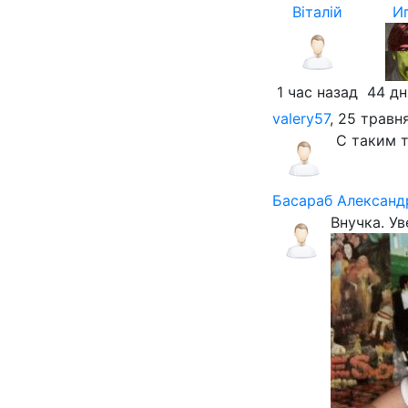
Віталій
И
1 час назад
44 дн
valery57
, 25 травн
С таким 
Басараб Александ
Внучка. Ув