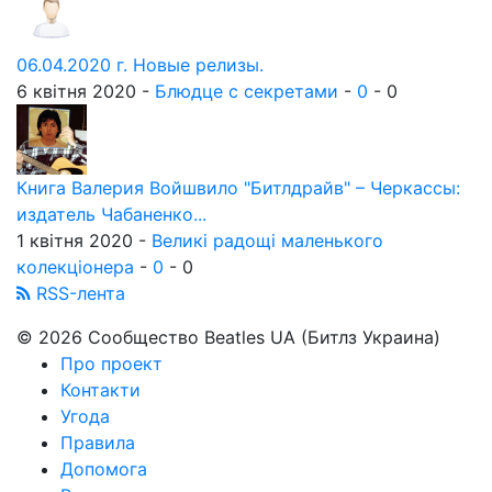
06.04.2020 г. Новые релизы.
6 квітня 2020 -
Блюдце с секретами
-
0
-
0
Книга Валерия Войшвило "Битлдрайв" – Черкассы:
издатель Чабаненко...
1 квітня 2020 -
Великі радощі маленького
колекціонера
-
0
-
0
RSS-лента
© 2026 Сообщество Beatles UA (Битлз Украина)
Про проект
Контакти
Угода
Правила
Допомога