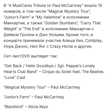
В "A MusiCares Tribute to Paul McCartney" вошло 15
номеров, в том числе “Magical Mystery Tour”,
“Junior’s Farm” и “My Valentine” в исполнении
Маккартни, а также “Golden Slumbers”, “Carry That
Weight” и “The End” в исполнении Маккартни с
Дэйвом Гролом и Джо Уолшем. Кроме того, в
концерте принимали участие Алиша Киз, Coldplay,
Нора Джонс, Нил Янг с Crazy Horse и другие.
Cет-листDVD выглядит так:
“Get Back / Hello Goodbye / Sgt. Pepper’s Lonely
Hearts Club Band” – Cirque du Soleil feat. The Beatles
“Love” Cast
“Magical Mystery Tour” – Paul McCartney
“Junior’s Farm” – Paul McCartney
“Blackbird” – Alicia Keys