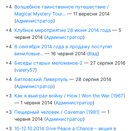
+4
Волшебное таинственное путешествие /
Magical Mystery Tour...
—
11 вересня 2014
(
Администратор
)
+4
Клубное мероприятие 28 июня 2014 года
—
5
червня 2014
(
Администратор
)
+4
8 сентября 2014 года в продажу поступят
виниловые...
—
16 червня 2014
(
Вад
)
+4
Беседы старых меломанов-2
—
27 серпня 2016
(
valery57
)
+4
Битловский Ливерпуль
—
28 серпня 2014
(
Администратор
)
+3
Как я выиграл войну / How I Won the War [1967]
—
1 червня 2014
(
Администратор
)
+3
Пещерный человек / Caveman [1981]
—
1
червня 2014
(
Администратор
)
+3
10-12.10.2014 Give Peace a Chance – акция в