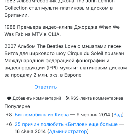
1983 Альбом-сборник Джона The John Lennon
Collection стал мульти-платиновым диском в
Британии.
1988 Премьера видео-клипа Джорджа When We
Was Fab на MTV в США.
2007 Альбом The Beatles Love c мэшапами песен
Битлз для циркового шоу Cirque du Soleil признан
Международной федерацией фонографии и
видеопродукции (IFPI) мульти-платиновым диском
за продажу 2 млн. экз. в Европе
Ответить
Добавить комментарий
RSS-лента комментариев
Популярне
+8
Битломобиль из Киева
—
9 червня 2014
(
Вад
)
+6
25 причин полюбить «Битлов» еще больше
—
16 січня 2014
(
Администратор
)