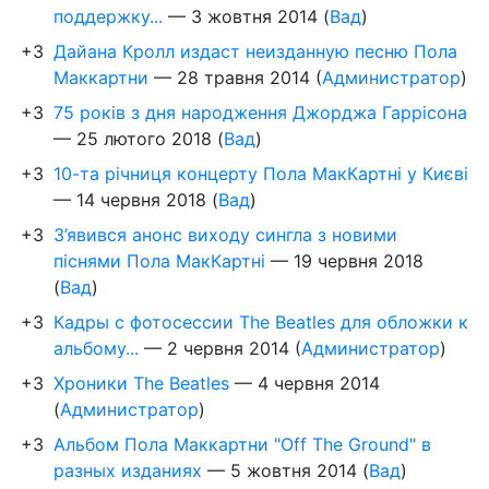
поддержку...
—
3 жовтня 2014
(
Вад
)
+3
Дайана Кролл издаст неизданную песню Пола
Маккартни
—
28 травня 2014
(
Администратор
)
+3
75 років з дня народження Джорджа Гаррісона
—
25 лютого 2018
(
Вад
)
+3
10-та річниця концерту Пола МакКартні у Києві
—
14 червня 2018
(
Вад
)
+3
З’явився анонс виходу сингла з новими
піснями Пола МакКартні
—
19 червня 2018
(
Вад
)
+3
Кадры с фотосессии The Beatles для обложки к
альбому...
—
2 червня 2014
(
Администратор
)
+3
Хроники The Beatles
—
4 червня 2014
(
Администратор
)
+3
Альбом Пола Маккартни "Off The Ground" в
разных изданиях
—
5 жовтня 2014
(
Вад
)