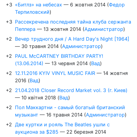
+3
«Битлз» на небесах
—
6 жовтня 2014
(
Федор
Терпиловский
)
+3
Рассекречена последняя тайна клуба сержанта
Пеппера
—
13 жовтня 2014
(
Администратор
)
+2
Вечер трудного дня / A Hard Day's Night [1964]
—
30 травня 2014
(
Администратор
)
+2
PAUL McCARTNEY BIRTHDAY PARTY!
(13.06.2014)
—
13 червня 2014
(
Вад
)
+2
12.11.2016 KYIV VINYL MUSIC FAIR
—
14 жовтня
2016
(
Вад
)
+2
21.04.2018 Closer Record Market vol. 3 (г. Киев)
—
10 квітня 2018
(
Вад
)
+2
Пол Маккартни - самый богатый британский
музыкант
—
16 травня 2014
(
Администратор
)
+2
Две куртки и рояль The Beatles ушли с
аукциона за $285
—
22 березня 2014