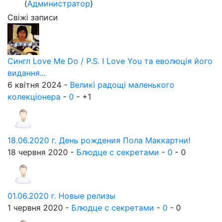
(
Администратор
)
Свіжі записи
Сингл Love Me Do / P.S. I Love You та еволюція його
видання...
6 квітня 2024 -
Великі радощі маленького
колекціонера
-
0
-
+1
18.06.2020 г. День рождения Пола Маккартни!
18 червня 2020 -
Блюдце с секретами
-
0
-
0
01.06.2020 г. Новые релизы
1 червня 2020 -
Блюдце с секретами
-
0
-
0