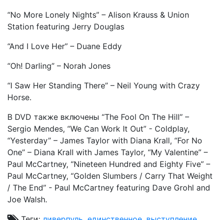
“No More Lonely Nights” – Alison Krauss & Union
Station featuring Jerry Douglas
“And I Love Her” – Duane Eddy
“Oh! Darling” – Norah Jones
“I Saw Her Standing There” – Neil Young with Crazy
Horse.
В DVD также включены “The Fool On The Hill” –
Sergio Mendes, “We Can Work It Out” - Coldplay,
“Yesterday” – James Taylor with Diana Krall, “For No
One” – Diana Krall with James Taylor, “My Valentine” –
Paul McCartney, “Nineteen Hundred and Eighty Five” –
Paul McCartney, “Golden Slumbers / Carry That Weight
/ The End” - Paul McCartney featuring Dave Grohl and
Joe Walsh.
Теги:
ливерпуль
,
единственное
,
выступление