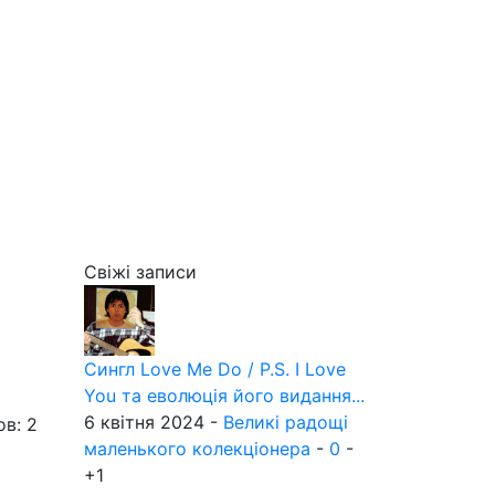
Свіжі записи
Сингл Love Me Do / P.S. I Love
You та еволюція його видання...
6 квітня 2024 -
Великі радощі
ов: 2
маленького колекціонера
-
0
-
+1