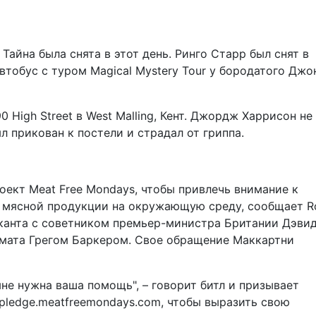
Тайна была снята в этот день. Ринго Старр был снят в
втобус с туром Magical Mystery Tour у бородатого Джо
 High Street в West Malling, Кент. Джордж Харрисон не
л прикован к постели и страдал от гриппа.
ект Meat Free Mondays, чтобы привлечь внимание к
 мясной продукции на окружающую среду, сообщает Ro
ыканта с советником премьер-министра Британии Дэви
имата Грегом Баркером. Свое обращение Маккартни
мне нужна ваша помощь", – говорит битл и призывает
 pledge.meatfreemondays.com, чтобы выразить свою