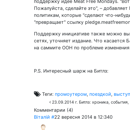
поддержку идее Meat Free Mondays. "Вот
Пожалуйста, сделайте это", – добавляет
политикам, которые "сделают что-нибуд
"превращает" ссылку pledge.meatfreemon
Поддержку инициативе также можно выр
сетях, уточняет издание. Что касается 
на саммите ООН по проблеме изменения 
P.S. Интересный шарж на Битлз:
Теги:
промоутером
,
поездкой
,
высту
23.09.2014 г. Битлз: хроника, события, 
Комментарии (
4
)
Віталій
#
22 вересня 2014 в 12:34
0