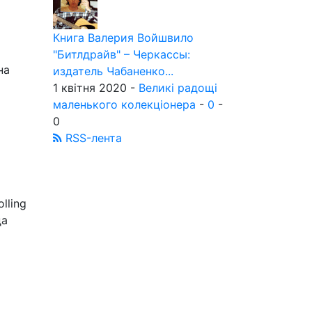
Книга Валерия Войшвило
"Битлдрайв" – Черкассы:
на
издатель Чабаненко...
1 квітня 2020 -
Великі радощі
маленького колекціонера
-
0
-
0
RSS-лента
lling
да