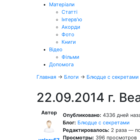
Матеріали
Статті
Інтерв'ю
Акорди
Фото
Книги
Відео
Фільми
Допомога
Главная
→
Блоги
→
Блюдце с секретами
22.09.2014 г. Bea
Автор
Опубликовано:
4336 дней наза
Блог:
Блюдце с секретами
Редактировалось:
2 раза — п
Просмотры:
396 просмотров