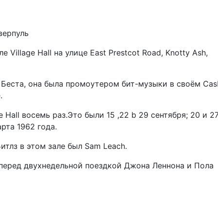
иверпуль
Village Hall на улице East Prestcot Road, Knotty Ash,
 Беста, она была промоутером бит-музыки в своём Cas
.
e Hall восемь раз.Это были 15 ,22 b 29 сентября; 20 и 2
арта 1962 года.
тлз в этом зале был Sam Leach.
 перед двухнедельной поездкой Джона Леннона и Пола