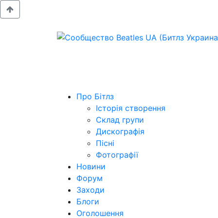
Про Бітлз
Історія створення
Склад групи
Дискографія
Пісні
Фотографії
Новини
Форум
Заходи
Блоги
Оголошення