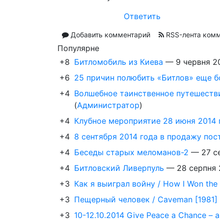
Ответить
Добавить комментарий
RSS-лента ком
Популярне
+8
Битломобиль из Киева
—
9 червня 2
+6
25 причин полюбить «Битлов» еще 
+4
Волшебное таинственное путешествие 
(
Администратор
)
+4
Клубное мероприятие 28 июня 2014 
+4
8 сентября 2014 года в продажу пост
+4
Беседы старых меломанов-2
—
27 с
+4
Битловский Ливерпуль
—
28 серпня 
+3
Как я выиграл войну / How I Won the 
+3
Пещерный человек / Caveman [1981]
+3
10-12.10.2014 Give Peace a Chance – 