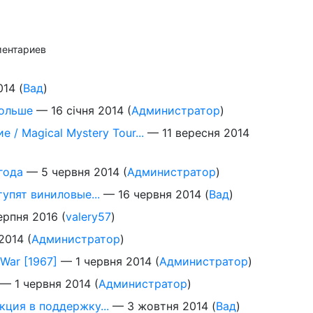
ментариев
014
(
Вад
)
больше
—
16 січня 2014
(
Администратор
)
/ Magical Mystery Tour...
—
11 вересня 2014
года
—
5 червня 2014
(
Администратор
)
упят виниловые...
—
16 червня 2014
(
Вад
)
ерпня 2016
(
valery57
)
2014
(
Администратор
)
War [1967]
—
1 червня 2014
(
Администратор
)
—
1 червня 2014
(
Администратор
)
акция в поддержку...
—
3 жовтня 2014
(
Вад
)