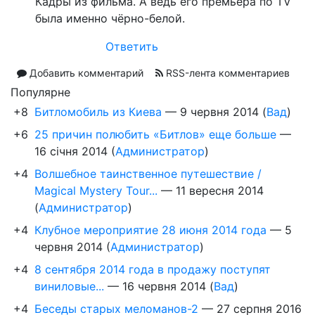
Кадры из фильма. А ведь его премьера по TV
была именно чёрно-белой.
Ответить
Добавить комментарий
RSS-лента комментариев
Популярне
+8
Битломобиль из Киева
—
9 червня 2014
(
Вад
)
+6
25 причин полюбить «Битлов» еще больше
—
16 січня 2014
(
Администратор
)
+4
Волшебное таинственное путешествие /
Magical Mystery Tour...
—
11 вересня 2014
(
Администратор
)
+4
Клубное мероприятие 28 июня 2014 года
—
5
червня 2014
(
Администратор
)
+4
8 сентября 2014 года в продажу поступят
виниловые...
—
16 червня 2014
(
Вад
)
+4
Беседы старых меломанов-2
—
27 серпня 2016