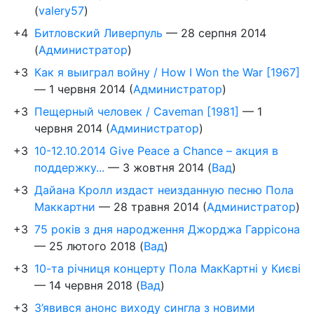
(
valery57
)
+4
Битловский Ливерпуль
—
28 серпня 2014
(
Администратор
)
+3
Как я выиграл войну / How I Won the War [1967]
—
1 червня 2014
(
Администратор
)
+3
Пещерный человек / Caveman [1981]
—
1
червня 2014
(
Администратор
)
+3
10-12.10.2014 Give Peace a Chance – акция в
поддержку...
—
3 жовтня 2014
(
Вад
)
+3
Дайана Кролл издаст неизданную песню Пола
Маккартни
—
28 травня 2014
(
Администратор
)
+3
75 років з дня народження Джорджа Гаррісона
—
25 лютого 2018
(
Вад
)
+3
10-та річниця концерту Пола МакКартні у Києві
—
14 червня 2018
(
Вад
)
+3
З’явився анонс виходу сингла з новими