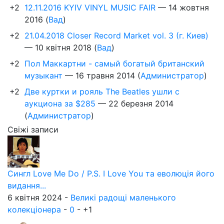
+2
12.11.2016 KYIV VINYL MUSIC FAIR
—
14 жовтня
2016
(
Вад
)
+2
21.04.2018 Closer Record Market vol. 3 (г. Киев)
—
10 квітня 2018
(
Вад
)
+2
Пол Маккартни - самый богатый британский
музыкант
—
16 травня 2014
(
Администратор
)
+2
Две куртки и рояль The Beatles ушли с
аукциона за $285
—
22 березня 2014
(
Администратор
)
Свіжі записи
Сингл Love Me Do / P.S. I Love You та еволюція його
видання...
6 квітня 2024 -
Великі радощі маленького
колекціонера
-
0
-
+1