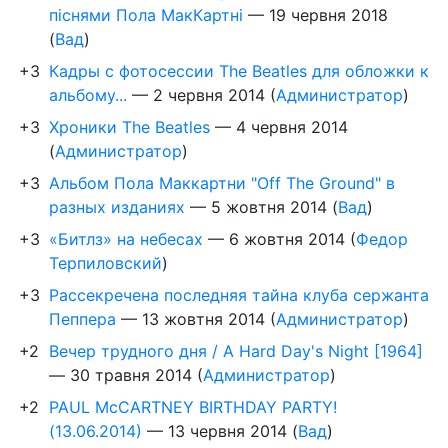
піснями Пола МакКартні
—
19 червня 2018
(
Вад
)
+3
Кадры с фотосессии The Beatles для обложки к
альбому...
—
2 червня 2014
(
Администратор
)
+3
Хроники The Beatles
—
4 червня 2014
(
Администратор
)
+3
Альбом Пола Маккартни "Off The Ground" в
разных изданиях
—
5 жовтня 2014
(
Вад
)
+3
«Битлз» на небесах
—
6 жовтня 2014
(
Федор
Терпиловский
)
+3
Рассекречена последняя тайна клуба сержанта
Пеппера
—
13 жовтня 2014
(
Администратор
)
+2
Вечер трудного дня / A Hard Day's Night [1964]
—
30 травня 2014
(
Администратор
)
+2
PAUL McCARTNEY BIRTHDAY PARTY!
(13.06.2014)
—
13 червня 2014
(
Вад
)