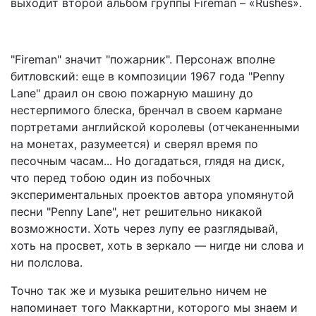
выходит второй альбом группы Fireman – «Rushes».
"Fireman" значит "пожарник". Персонаж вполне
битловский: еще в композиции 1967 года "Penny
Lane" драил он свою пожарную машину до
нестерпимого блеска, бренчал в своем кармане
портретами английской королевы (отчеканенными
на монетах, разумеется) и сверял время по
песочным часам... Но догадаться, глядя на диск,
что перед тобою один из побочных
экспериментальных проектов автора упомянутой
песни "Penny Lane", нет решительно никакой
возможности. Хоть через лупу ее разглядывай,
хоть на просвет, хоть в зеркало — нигде ни слова и
ни полслова.
Точно так же и музыка решительно ничем не
напоминает того Маккартни, которого мы знаем и