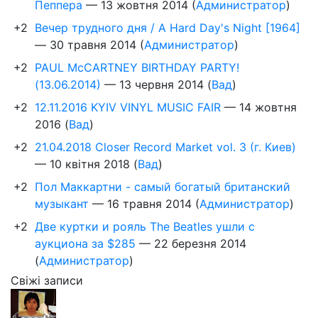
Пеппера
—
13 жовтня 2014
(
Администратор
)
+2
Вечер трудного дня / A Hard Day's Night [1964]
—
30 травня 2014
(
Администратор
)
+2
PAUL McCARTNEY BIRTHDAY PARTY!
(13.06.2014)
—
13 червня 2014
(
Вад
)
+2
12.11.2016 KYIV VINYL MUSIC FAIR
—
14 жовтня
2016
(
Вад
)
+2
21.04.2018 Closer Record Market vol. 3 (г. Киев)
—
10 квітня 2018
(
Вад
)
+2
Пол Маккартни - самый богатый британский
музыкант
—
16 травня 2014
(
Администратор
)
+2
Две куртки и рояль The Beatles ушли с
аукциона за $285
—
22 березня 2014
(
Администратор
)
Свіжі записи