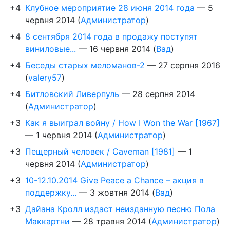
+4
Клубное мероприятие 28 июня 2014 года
—
5
червня 2014
(
Администратор
)
+4
8 сентября 2014 года в продажу поступят
виниловые...
—
16 червня 2014
(
Вад
)
+4
Беседы старых меломанов-2
—
27 серпня 2016
(
valery57
)
+4
Битловский Ливерпуль
—
28 серпня 2014
(
Администратор
)
+3
Как я выиграл войну / How I Won the War [1967]
—
1 червня 2014
(
Администратор
)
+3
Пещерный человек / Caveman [1981]
—
1
червня 2014
(
Администратор
)
+3
10-12.10.2014 Give Peace a Chance – акция в
поддержку...
—
3 жовтня 2014
(
Вад
)
+3
Дайана Кролл издаст неизданную песню Пола
Маккартни
—
28 травня 2014
(
Администратор
)