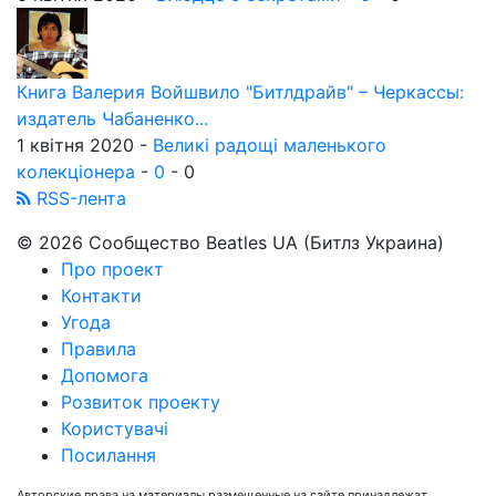
Книга Валерия Войшвило "Битлдрайв" – Черкассы:
издатель Чабаненко...
1 квітня 2020 -
Великі радощі маленького
колекціонера
-
0
-
0
RSS-лента
© 2026 Сообщество Beatles UA (Битлз Украина)
Про проект
Контакти
Угода
Правила
Допомога
Розвиток проекту
Користувачі
Посилання
Авторские права на материалы размещенные на сайте принадлежат