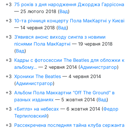
+3
75 років з дня народження Джорджа Гаррісона
—
25 лютого 2018
(
Вад
)
+3
10-та річниця концерту Пола МакКартні у Києві
—
14 червня 2018
(
Вад
)
+3
З’явився анонс виходу сингла з новими
піснями Пола МакКартні
—
19 червня 2018
(
Вад
)
+3
Кадры с фотосессии The Beatles для обложки к
альбому...
—
2 червня 2014
(
Администратор
)
+3
Хроники The Beatles
—
4 червня 2014
(
Администратор
)
+3
Альбом Пола Маккартни "Off The Ground" в
разных изданиях
—
5 жовтня 2014
(
Вад
)
+3
«Битлз» на небесах
—
6 жовтня 2014
(
Федор
Терпиловский
)
+3
Рассекречена последняя тайна клуба сержанта