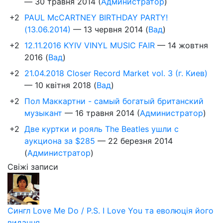
—
30 травня 2014
(
Администратор
)
+2
PAUL McCARTNEY BIRTHDAY PARTY!
(13.06.2014)
—
13 червня 2014
(
Вад
)
+2
12.11.2016 KYIV VINYL MUSIC FAIR
—
14 жовтня
2016
(
Вад
)
+2
21.04.2018 Closer Record Market vol. 3 (г. Киев)
—
10 квітня 2018
(
Вад
)
+2
Пол Маккартни - самый богатый британский
музыкант
—
16 травня 2014
(
Администратор
)
+2
Две куртки и рояль The Beatles ушли с
аукциона за $285
—
22 березня 2014
(
Администратор
)
Свіжі записи
Сингл Love Me Do / P.S. I Love You та еволюція його
видання...