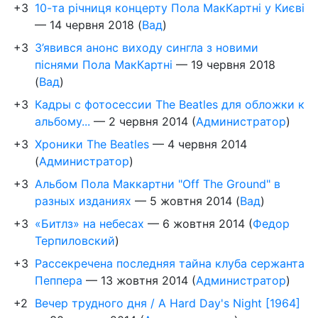
+3
10-та річниця концерту Пола МакКартні у Києві
—
14 червня 2018
(
Вад
)
+3
З’явився анонс виходу сингла з новими
піснями Пола МакКартні
—
19 червня 2018
(
Вад
)
+3
Кадры с фотосессии The Beatles для обложки к
альбому...
—
2 червня 2014
(
Администратор
)
+3
Хроники The Beatles
—
4 червня 2014
(
Администратор
)
+3
Альбом Пола Маккартни "Off The Ground" в
разных изданиях
—
5 жовтня 2014
(
Вад
)
+3
«Битлз» на небесах
—
6 жовтня 2014
(
Федор
Терпиловский
)
+3
Рассекречена последняя тайна клуба сержанта
Пеппера
—
13 жовтня 2014
(
Администратор
)
+2
Вечер трудного дня / A Hard Day's Night [1964]