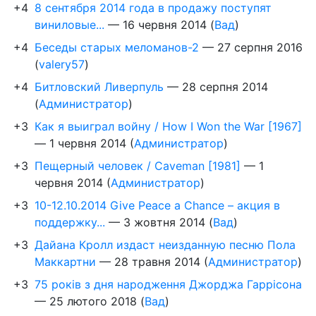
+4
8 сентября 2014 года в продажу поступят
виниловые...
—
16 червня 2014
(
Вад
)
+4
Беседы старых меломанов-2
—
27 серпня 2016
(
valery57
)
+4
Битловский Ливерпуль
—
28 серпня 2014
(
Администратор
)
+3
Как я выиграл войну / How I Won the War [1967]
—
1 червня 2014
(
Администратор
)
+3
Пещерный человек / Caveman [1981]
—
1
червня 2014
(
Администратор
)
+3
10-12.10.2014 Give Peace a Chance – акция в
поддержку...
—
3 жовтня 2014
(
Вад
)
+3
Дайана Кролл издаст неизданную песню Пола
Маккартни
—
28 травня 2014
(
Администратор
)
+3
75 років з дня народження Джорджа Гаррісона
—
25 лютого 2018
(
Вад
)