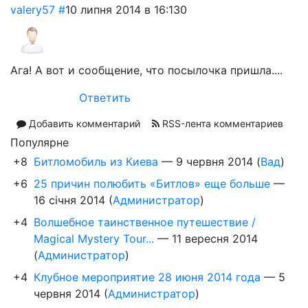
valery57
#
10 липня 2014 в 16:13
0
Ага! А вот и сообщение, что посылочка пришла....
Ответить
Добавить комментарий
RSS-лента комментариев
Популярне
+8
Битломобиль из Киева
—
9 червня 2014
(
Вад
)
+6
25 причин полюбить «Битлов» еще больше
—
16 січня 2014
(
Администратор
)
+4
Волшебное таинственное путешествие /
Magical Mystery Tour...
—
11 вересня 2014
(
Администратор
)
+4
Клубное мероприятие 28 июня 2014 года
—
5
червня 2014
(
Администратор
)