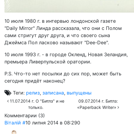
10 июля 1980 г. в интервью лондонской газете
"Daily Mirror" Линда рассказала, что они с Полом
сами стригут друг друга, и что своего сына
Джеймса Пол ласково называют "Dee-Dee".
10 июля 1993 г. - в городе Окленд, Новая Зеландия,
премьера Ливерпульской оратории.
P.S. Что-то нет посылки до сих пор, может быть
сегодня придёт наконец?
Теги:
релиз
,
записана
,
выпущены
11.07.2014 г. О "Битлз" и не
09.07.2014 г. Битлз:
только.
«Paperback Writer»
Комментарии (
3
)
Віталій
#
10 липня 2014 в 08:29
0