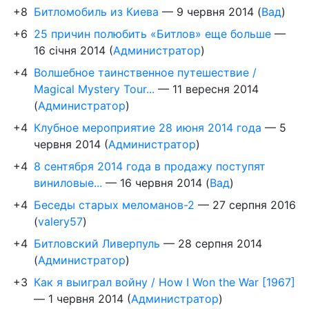
+8
Битломобиль из Киева
—
9 червня 2014
(
Вад
)
+6
25 причин полюбить «Битлов» еще больше
—
16 січня 2014
(
Администратор
)
+4
Волшебное таинственное путешествие /
Magical Mystery Tour...
—
11 вересня 2014
(
Администратор
)
+4
Клубное мероприятие 28 июня 2014 года
—
5
червня 2014
(
Администратор
)
+4
8 сентября 2014 года в продажу поступят
виниловые...
—
16 червня 2014
(
Вад
)
+4
Беседы старых меломанов-2
—
27 серпня 2016
(
valery57
)
+4
Битловский Ливерпуль
—
28 серпня 2014
(
Администратор
)
+3
Как я выиграл войну / How I Won the War [1967]
—
1 червня 2014
(
Администратор
)