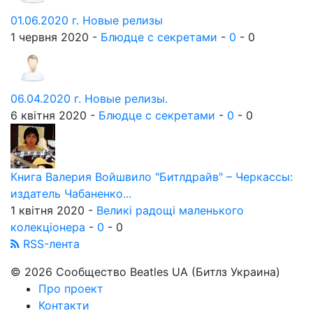
01.06.2020 г. Новые релизы
1 червня 2020 -
Блюдце с секретами
-
0
-
0
06.04.2020 г. Новые релизы.
6 квітня 2020 -
Блюдце с секретами
-
0
-
0
Книга Валерия Войшвило "Битлдрайв" – Черкассы:
издатель Чабаненко...
1 квітня 2020 -
Великі радощі маленького
колекціонера
-
0
-
0
RSS-лента
© 2026 Сообщество Beatles UA (Битлз Украина)
Про проект
Контакти