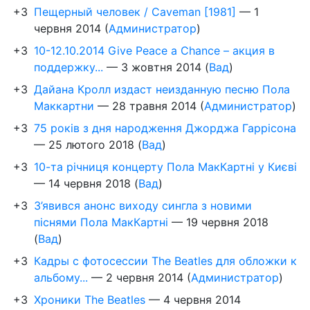
+3
Пещерный человек / Caveman [1981]
—
1
червня 2014
(
Администратор
)
+3
10-12.10.2014 Give Peace a Chance – акция в
поддержку...
—
3 жовтня 2014
(
Вад
)
+3
Дайана Кролл издаст неизданную песню Пола
Маккартни
—
28 травня 2014
(
Администратор
)
+3
75 років з дня народження Джорджа Гаррісона
—
25 лютого 2018
(
Вад
)
+3
10-та річниця концерту Пола МакКартні у Києві
—
14 червня 2018
(
Вад
)
+3
З’явився анонс виходу сингла з новими
піснями Пола МакКартні
—
19 червня 2018
(
Вад
)
+3
Кадры с фотосессии The Beatles для обложки к
альбому...
—
2 червня 2014
(
Администратор
)
+3
Хроники The Beatles
—
4 червня 2014