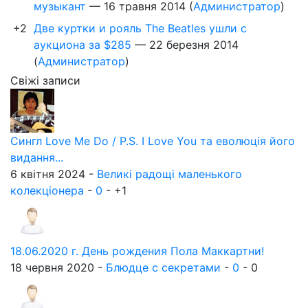
музыкант
—
16 травня 2014
(
Администратор
)
+2
Две куртки и рояль The Beatles ушли с
аукциона за $285
—
22 березня 2014
(
Администратор
)
Свіжі записи
Сингл Love Me Do / P.S. I Love You та еволюція його
видання...
6 квітня 2024 -
Великі радощі маленького
колекціонера
-
0
-
+1
18.06.2020 г. День рождения Пола Маккартни!
18 червня 2020 -
Блюдце с секретами
-
0
-
0