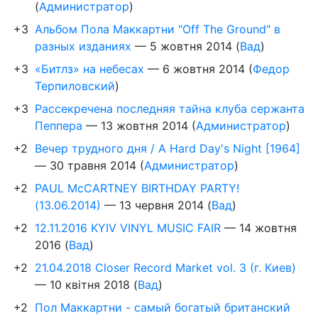
(
Администратор
)
+3
Альбом Пола Маккартни "Off The Ground" в
разных изданиях
—
5 жовтня 2014
(
Вад
)
+3
«Битлз» на небесах
—
6 жовтня 2014
(
Федор
Терпиловский
)
+3
Рассекречена последняя тайна клуба сержанта
Пеппера
—
13 жовтня 2014
(
Администратор
)
+2
Вечер трудного дня / A Hard Day's Night [1964]
—
30 травня 2014
(
Администратор
)
+2
PAUL McCARTNEY BIRTHDAY PARTY!
(13.06.2014)
—
13 червня 2014
(
Вад
)
+2
12.11.2016 KYIV VINYL MUSIC FAIR
—
14 жовтня
2016
(
Вад
)
+2
21.04.2018 Closer Record Market vol. 3 (г. Киев)
—
10 квітня 2018
(
Вад
)
+2
Пол Маккартни - самый богатый британский