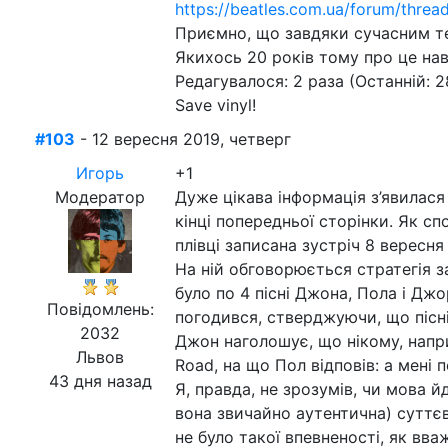
https://beatles.com.ua/forum/thre
Приємно, що завдяки сучасним тех
Якихось 20 років тому про це нав
Редагувалося: 2 раза (Останній: 2
Save vinyl!
#103
- 12 вересня 2019, четверг
Игорь
+1
Модератор
Дуже цікава інформація з’явилася
кінці попередньої сторінки. Як сп
плівці записана зустріч 8 вересня
На ній обговорюється стратегія з
було по 4 пісні Джона, Пола і Дж
Повідомлень:
погодився, стверджуючи, що пісн
2032
Джон наголошує, що нікому, напри
Львов
Road, на що Пол відповів: а мені 
43 дня назад
Я, правда, не зрозумів, чи мова й
вона звичайно аутентична) суттєв
не було такої впевненості, як вв