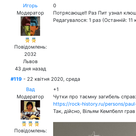
Игорь
0
Модератор
Потрясающе!! Раз Пит узнал клю
Редагувалося: 1 раз (Останній: 11 
Повідомлень:
2032
Львов
43 дня назад
#119
- 22 квітня 2020, среда
Вад
+1
Модератор
Чутки про таємну загибель справж
https://rock-history.ru/persons/pau
Так, дійсно, Вільям Кемпбелл гра
Повідомлень: