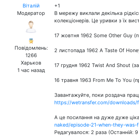
Віталій
+1
Модератор
В мережу виклали декілька рідкісн
колекціонерів. Це уривки з їх вист
17 жовтня 1962 Some Other Guy (п
Повідомлень:
2 листопада 1962 A Taste Of Hone
1266
Харьков
17 грудня 1962 Twist And Shout (з
1 час назад
16 травня 1963 From Me To You (п
Завантажуйте, поки роздача прац
https://wetransfer.com/downloa
А це посилання на дуже дуже цікав
naked/episode-21-when-they-was-
Редагувалося: 2 раза (Останній: 9