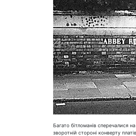
Багато бітломанів сперечалися на
зворотній стороні конверту платів