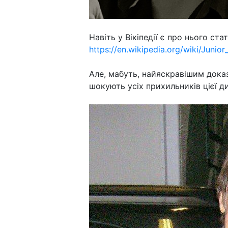
Навіть у Вікіпедії є про нього стат
https://en.wikipedia.org/wiki/Junio
Але, мабуть, найяскравішим доказ
шокують усіх прихильників цієї ди