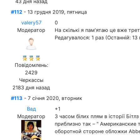
43 дня назад
#112
- 13 грудня 2019, пятница
valery57
0
Модератор
На скількі я пам'ятаю це вже тре
Редагувалося: 1 раз (Останній: 13 
Повідомлень:
2429
Черкассы
2183 дня назад
#113
- 7 січня 2020, вторник
Вад
+1
Модератор
З часом білих плям в історії Бітл
приблизно так – " Американские 
оборотной стороне обложки Abbey