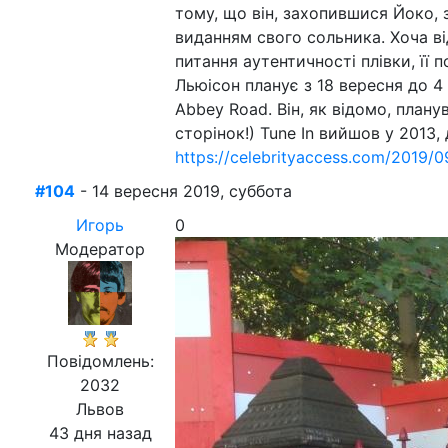
тому, що він, захопившися Йоко, 
виданням свого сольника. Хоча в
питання аутентичності плівки, її 
Льюісон планує з 18 вересня до 4
Abbey Road. Він, як відомо, план
сторінок!) Tune In вийшов у 2013
https://celebrityaccess.com/2019/0
#104
- 14 вересня 2019, суббота
Игорь
0
Модератор
Повідомлень:
2032
Львов
43 дня назад