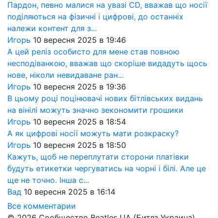
Пардон, певно малися на увазі CD, вважав що носії
поділяються на фізичні і цифрові, до останніх
належи контент для з...
Игорь
10 вересня 2025 в 19:46
А цей реліз особисто для мене став повною
несподіванкою, вважав що скоріше видадуть щось
нове, ніколи невидаване ран...
Игорь
10 вересня 2025 в 19:36
В цьому році поцінювачі нових бітлівських видань
на вінілі можуть значно зекономити грошики
Игорь
10 вересня 2025 в 18:54
А як цифрові носії можуть мати розкраску?
Игорь
10 вересня 2025 в 18:50
Кажуть, щоб не переплутати сторони платівки
будуть етикетки чергуватись на чорні і білі. Але це
ще не точно. Інша с...
Вад
10 вересня 2025 в 16:14
Все комментарии
© 2026 Сообщество Beatles UA (Битлз Украина)