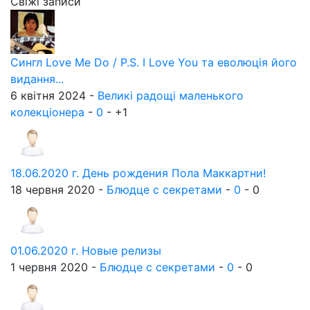
Свіжі записи
Сингл Love Me Do / P.S. I Love You та еволюція його
видання...
6 квітня 2024 -
Великі радощі маленького
колекціонера
-
0
-
+1
18.06.2020 г. День рождения Пола Маккартни!
18 червня 2020 -
Блюдце с секретами
-
0
-
0
01.06.2020 г. Новые релизы
1 червня 2020 -
Блюдце с секретами
-
0
-
0