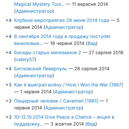
Magical Mystery Tour...
—
11 вересня 2014
(
Администратор
)
+4
Клубное мероприятие 28 июня 2014 года
—
5
червня 2014
(
Администратор
)
+4
8 сентября 2014 года в продажу поступят
виниловые...
—
16 червня 2014
(
Вад
)
+4
Беседы старых меломанов-2
—
27 серпня 2016
(
valery57
)
+4
Битловский Ливерпуль
—
28 серпня 2014
(
Администратор
)
+3
Как я выиграл войну / How I Won the War [1967]
—
1 червня 2014
(
Администратор
)
+3
Пещерный человек / Caveman [1981]
—
1
червня 2014
(
Администратор
)
+3
10-12.10.2014 Give Peace a Chance – акция в
поддержку...
—
3 жовтня 2014
(
Вад
)