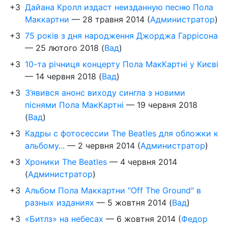
+3
Дайана Кролл издаст неизданную песню Пола
Маккартни
—
28 травня 2014
(
Администратор
)
+3
75 років з дня народження Джорджа Гаррісона
—
25 лютого 2018
(
Вад
)
+3
10-та річниця концерту Пола МакКартні у Києві
—
14 червня 2018
(
Вад
)
+3
З’явився анонс виходу сингла з новими
піснями Пола МакКартні
—
19 червня 2018
(
Вад
)
+3
Кадры с фотосессии The Beatles для обложки к
альбому...
—
2 червня 2014
(
Администратор
)
+3
Хроники The Beatles
—
4 червня 2014
(
Администратор
)
+3
Альбом Пола Маккартни "Off The Ground" в
разных изданиях
—
5 жовтня 2014
(
Вад
)
+3
«Битлз» на небесах
—
6 жовтня 2014
(
Федор