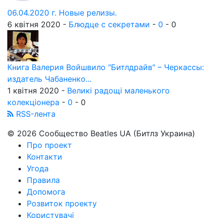
06.04.2020 г. Новые релизы.
6 квітня 2020 -
Блюдце с секретами
-
0
-
0
Книга Валерия Войшвило "Битлдрайв" – Черкассы:
издатель Чабаненко...
1 квітня 2020 -
Великі радощі маленького
колекціонера
-
0
-
0
RSS-лента
© 2026 Сообщество Beatles UA (Битлз Украина)
Про проект
Контакти
Угода
Правила
Допомога
Розвиток проекту
Користувачі