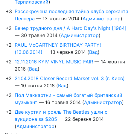
Терпиловский
)
+3
Рассекречена последняя тайна клуба сержанта
Пеппера
—
13 жовтня 2014
(
Администратор
)
+2
Вечер трудного дня / A Hard Day's Night [1964]
—
30 травня 2014
(
Администратор
)
+2
PAUL McCARTNEY BIRTHDAY PARTY!
(13.06.2014)
—
13 червня 2014
(
Вад
)
+2
12.11.2016 KYIV VINYL MUSIC FAIR
—
14 жовтня
2016
(
Вад
)
+2
21.04.2018 Closer Record Market vol. 3 (г. Киев)
—
10 квітня 2018
(
Вад
)
+2
Пол Маккартни - самый богатый британский
музыкант
—
16 травня 2014
(
Администратор
)
+2
Две куртки и рояль The Beatles ушли с
аукциона за $285
—
22 березня 2014
(
Администратор
)