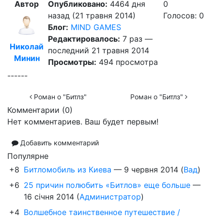
Автор
Опубликовано:
4464 дня
0
назад (21 травня 2014)
Голосов: 0
Блог:
MIND GAMES
Редактировалось:
7 раз —
Николай
последний 21 травня 2014
Минин
Просмотры:
494 просмотра
------
Роман о "Битлз"
Роман о "Битлз"
Комментарии (
0
)
Нет комментариев. Ваш будет первым!
Добавить комментарий
Популярне
+8
Битломобиль из Киева
—
9 червня 2014
(
Вад
)
+6
25 причин полюбить «Битлов» еще больше
—
16 січня 2014
(
Администратор
)
+4
Волшебное таинственное путешествие /