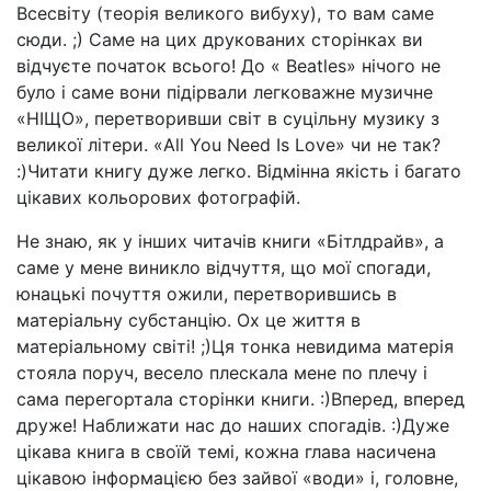
Всесвіту (теорія великого вибуху), то вам саме
сюди. ;) Саме на цих друкованих сторінках ви
відчуєте початок всього! До « Beatles» нічого не
було і саме вони підірвали легковажне музичне
«НІЩО», перетворивши світ в суцільну музику з
великої літери. «All You Need Is Love» чи не так?
:)Читати книгу дуже легко. Відмінна якість і багато
цікавих кольорових фотографій.
Не знаю, як у інших читачів книги «Бітлдрайв», а
саме у мене виникло відчуття, що мої спогади,
юнацькі почуття ожили, перетворившись в
матеріальну субстанцію. Ох це життя в
матеріальному світі! ;)Ця тонка невидима матерія
стояла поруч, весело плескала мене по плечу і
сама перегортала сторінки книги. :)Вперед, вперед
друже! Наближати нас до наших спогадів. :)Дуже
цікава книга в своїй темі, кожна глава насичена
цікавою інформацією без зайвої «води» і, головне,