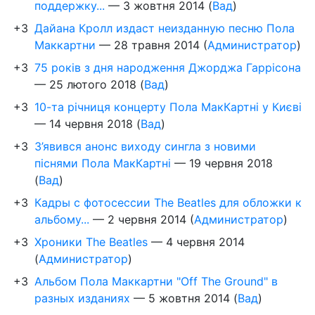
поддержку...
—
3 жовтня 2014
(
Вад
)
+3
Дайана Кролл издаст неизданную песню Пола
Маккартни
—
28 травня 2014
(
Администратор
)
+3
75 років з дня народження Джорджа Гаррісона
—
25 лютого 2018
(
Вад
)
+3
10-та річниця концерту Пола МакКартні у Києві
—
14 червня 2018
(
Вад
)
+3
З’явився анонс виходу сингла з новими
піснями Пола МакКартні
—
19 червня 2018
(
Вад
)
+3
Кадры с фотосессии The Beatles для обложки к
альбому...
—
2 червня 2014
(
Администратор
)
+3
Хроники The Beatles
—
4 червня 2014
(
Администратор
)
+3
Альбом Пола Маккартни "Off The Ground" в
разных изданиях
—
5 жовтня 2014
(
Вад
)