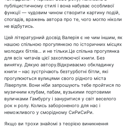
публіцистичному стилі і вона набуває особливої
функції — чудовим чином створити картину подій,
спогадів, вражень автора про те, чого могло ніколи
не відбутись.
Цей літературний досвід Валерія є не чим іншим, як
нашою спільною прогулянкою по історичних місцях
молодих бітлів… и не тільки.Це спільна прогулянка
для всіх читачів цієї захоплюючої книги. Без
винятку. Дякую автору.Відкриваємо обкладинку
книги – нас зустрічають безтурботні бітли, які
прогулюються вулицями свого рідного міста
Ліверпуля. Вони ніби запрошують тебе пройтися по
музичним клубам, пабам, вузькими портовими
вуличками Гамбургу і зануритися у світ веселого
рок н ролу. Колись забороненого для нас і
неможливого у сморідному СиРиСиРи.
Якщо ви трохи знайомі з теорією виникнення