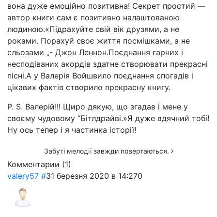
вона дуже емоційно позитивна! Секрет простий —
автор книги сам є позитивно налаштованою
людиною.«Підрахуйте свій вік друзями, а не
роками. Порахуй своє життя посмішками, а не
сльозами „- Джон Леннон.Поєднання гарних і
несподіваних акордів здатне створювати прекрасні
пісні.А у Валерія Войшвило поєднання спогадів і
цікавих фактів створило прекрасну книгу.
P. S. Валерій!!! Щиро дякую, що згадав і мене у
своєму чудовому “Бітлдрайві.»Я дуже вдячний тобі!
Ну ось тепер і я частинка історії!
Забуті мелодії завжди повертаються.
Комментарии (
1
)
valery57
#
31 березня 2020 в 14:27
0