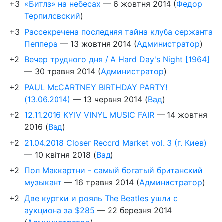
+3
«Битлз» на небесах
—
6 жовтня 2014
(
Федор
Терпиловский
)
+3
Рассекречена последняя тайна клуба сержанта
Пеппера
—
13 жовтня 2014
(
Администратор
)
+2
Вечер трудного дня / A Hard Day's Night [1964]
—
30 травня 2014
(
Администратор
)
+2
PAUL McCARTNEY BIRTHDAY PARTY!
(13.06.2014)
—
13 червня 2014
(
Вад
)
+2
12.11.2016 KYIV VINYL MUSIC FAIR
—
14 жовтня
2016
(
Вад
)
+2
21.04.2018 Closer Record Market vol. 3 (г. Киев)
—
10 квітня 2018
(
Вад
)
+2
Пол Маккартни - самый богатый британский
музыкант
—
16 травня 2014
(
Администратор
)
+2
Две куртки и рояль The Beatles ушли с
аукциона за $285
—
22 березня 2014
(
Администратор
)