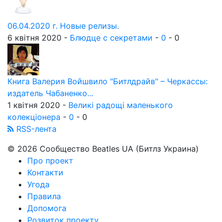
06.04.2020 г. Новые релизы.
6 квітня 2020 -
Блюдце с секретами
-
0
-
0
Книга Валерия Войшвило "Битлдрайв" – Черкассы:
издатель Чабаненко...
1 квітня 2020 -
Великі радощі маленького
колекціонера
-
0
-
0
RSS-лента
© 2026 Сообщество Beatles UA (Битлз Украина)
Про проект
Контакти
Угода
Правила
Допомога
Розвиток проекту