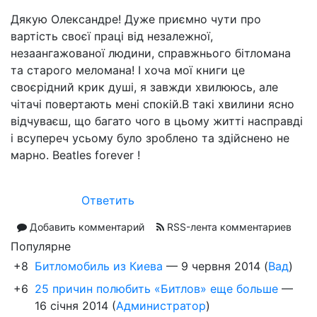
Дякую Олександре! Дуже приємно чути про
вартість своєї праці від незалежної,
незаангажованої людини, справжнього бітломана
та старого меломана! І хоча мої книги це
своєрідний крик душі, я завжди хвилююсь, але
чітачі повертають мені спокій.В такі хвилини ясно
відчуваєш, що багато чого в цьому житті насправді
і всупереч усьому було зроблено та здійснено не
марно. Beatles forever !
Ответить
Добавить комментарий
RSS-лента комментариев
Популярне
+8
Битломобиль из Киева
—
9 червня 2014
(
Вад
)
+6
25 причин полюбить «Битлов» еще больше
—
16 січня 2014
(
Администратор
)