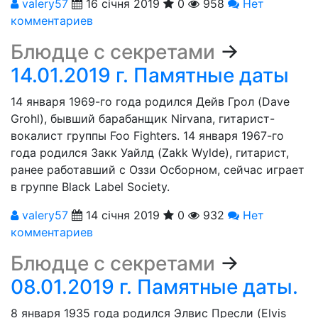
valery57
16 січня 2019
0
958
Нет
комментариев
Блюдце с секретами
→
14.01.2019 г. Памятные даты
14 января 1969-го года родился Дейв Грол (Dave
Grohl), бывший барабанщик Nirvana, гитарист-
вокалист группы Foo Fighters. 14 января 1967-го
года родился Закк Уайлд (Zakk Wylde), гитарист,
ранее работавший с Оззи Осборном, сейчас играет
в группе Black Label Society.
valery57
14 січня 2019
0
932
Нет
комментариев
Блюдце с секретами
→
08.01.2019 г. Памятные даты.
8 января 1935 года родился Элвис Пресли (Elvis