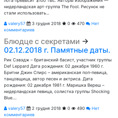
лота превысит $100 тыс. Авторы изображения —
нидерландская арт-группа The Fool. Рисунок не
стали использовать...
valery57
3 грудня 2018
0
470
Нет
комментариев
Блюдце с секретами
→
02.12.2018 г. Памятные даты.
Рик Сэвэдж – британский басист, участник группы
Def Leppard Дата рождения: 02 декабря 1960 г.
Бритни Джин Спирс – американская поп-певица,
танцовщица, автор песен и актриса. Дата
рождения: 02 декабря 1981 г. Маришка Вереш –
нидерландская певица, солистка группы Shocking
Blue....
valery57
2 грудня 2018
0
490
Нет
комментариев