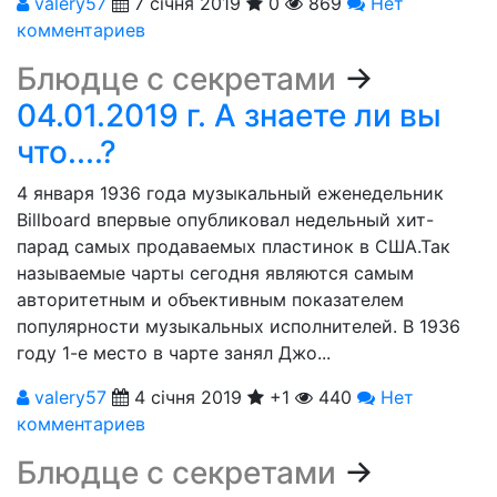
valery57
7 січня 2019
0
869
Нет
комментариев
Блюдце с секретами
→
04.01.2019 г. А знаете ли вы
что....?
4 января 1936 года музыкальный еженедельник
Billboard впеpвые опубликовал недельный хит-
парад самых пpодаваемых пластинок в США.Так
называемые чарты сегодня являются самым
авторитетным и объективным показателем
популярности музыкальных исполнителей. В 1936
году 1-е место в чарте занял Джо...
valery57
4 січня 2019
+1
440
Нет
комментариев
Блюдце с секретами
→