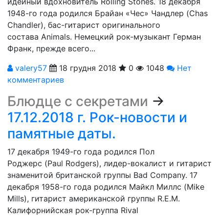
идейный вдохновитель Rolling Stones. 18 декабря
1948-го года родился Брайан «Чес» Чандлер (Chas
Chandler), бас-гитарист оригинального
состава Animals. Немецкий рок-музыкант Герман
Франк, прежде всего...
valery57
18 грудня 2018
0
1048
Нет
комментариев
Блюдце с секретами
→
17.12.2018 г. Рок-новости и
памятные даты.
17 декабря 1949-го года родился Пол
Роджерс (Paul Rodgers), лидер-вокалист и гитарист
знаменитой британской группы Bad Company. 17
декабря 1958-го года родился Майкл Миллс (Mike
Mills), гитарист американской группы R.E.M.
Калифорнийская рок-группа Rival