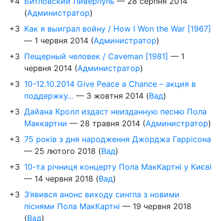
+4
Битловский Ливерпуль
—
28 серпня 2014
(
Администратор
)
+3
Как я выиграл войну / How I Won the War [1967]
—
1 червня 2014
(
Администратор
)
+3
Пещерный человек / Caveman [1981]
—
1
червня 2014
(
Администратор
)
+3
10-12.10.2014 Give Peace a Chance – акция в
поддержку...
—
3 жовтня 2014
(
Вад
)
+3
Дайана Кролл издаст неизданную песню Пола
Маккартни
—
28 травня 2014
(
Администратор
)
+3
75 років з дня народження Джорджа Гаррісона
—
25 лютого 2018
(
Вад
)
+3
10-та річниця концерту Пола МакКартні у Києві
—
14 червня 2018
(
Вад
)
+3
З’явився анонс виходу сингла з новими
піснями Пола МакКартні
—
19 червня 2018
(
Вад
)