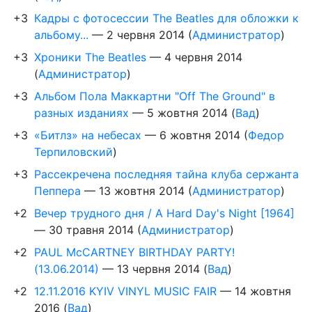
+3
Кадры с фотосессии The Beatles для обложки к
альбому...
—
2 червня 2014
(
Администратор
)
+3
Хроники The Beatles
—
4 червня 2014
(
Администратор
)
+3
Альбом Пола Маккартни "Off The Ground" в
разных изданиях
—
5 жовтня 2014
(
Вад
)
+3
«Битлз» на небесах
—
6 жовтня 2014
(
Федор
Терпиловский
)
+3
Рассекречена последняя тайна клуба сержанта
Пеппера
—
13 жовтня 2014
(
Администратор
)
+2
Вечер трудного дня / A Hard Day's Night [1964]
—
30 травня 2014
(
Администратор
)
+2
PAUL McCARTNEY BIRTHDAY PARTY!
(13.06.2014)
—
13 червня 2014
(
Вад
)
+2
12.11.2016 KYIV VINYL MUSIC FAIR
—
14 жовтня
2016
(
Вад
)