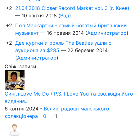
+2
21.04.2018 Closer Record Market vol. 3 (г. Киев)
—
10 квітня 2018
(
Вад
)
+2
Пол Маккартни - самый богатый британский
музыкант
—
16 травня 2014
(
Администратор
)
+2
Две куртки и рояль The Beatles ушли с
аукциона за $285
—
22 березня 2014
(
Администратор
)
Свіжі записи
Сингл Love Me Do / P.S. I Love You та еволюція його
видання...
6 квітня 2024 -
Великі радощі маленького
колекціонера
-
0
-
+1