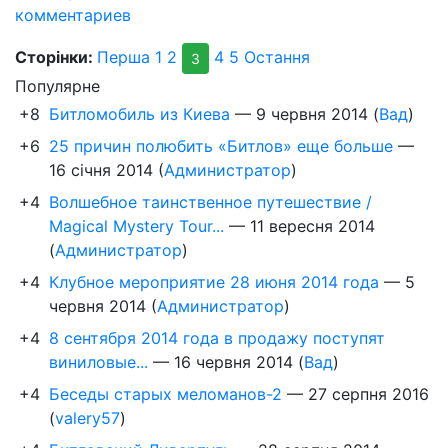
комментариев
Сторінки:
Перша
1
2
4
5
Остання
3
Популярне
+8
Битломобиль из Киева
—
9 червня 2014
(
Вад
)
+6
25 причин полюбить «Битлов» еще больше
—
16 січня 2014
(
Администратор
)
+4
Волшебное таинственное путешествие /
Magical Mystery Tour...
—
11 вересня 2014
(
Администратор
)
+4
Клубное мероприятие 28 июня 2014 года
—
5
червня 2014
(
Администратор
)
+4
8 сентября 2014 года в продажу поступят
виниловые...
—
16 червня 2014
(
Вад
)
+4
Беседы старых меломанов-2
—
27 серпня 2016
(
valery57
)