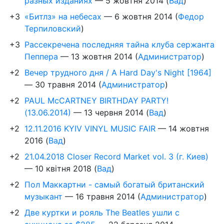
разных изданиях
—
5 жовтня 2014
(
Вад
)
+3
«Битлз» на небесах
—
6 жовтня 2014
(
Федор
Терпиловский
)
+3
Рассекречена последняя тайна клуба сержанта
Пеппера
—
13 жовтня 2014
(
Администратор
)
+2
Вечер трудного дня / A Hard Day's Night [1964]
—
30 травня 2014
(
Администратор
)
+2
PAUL McCARTNEY BIRTHDAY PARTY!
(13.06.2014)
—
13 червня 2014
(
Вад
)
+2
12.11.2016 KYIV VINYL MUSIC FAIR
—
14 жовтня
2016
(
Вад
)
+2
21.04.2018 Closer Record Market vol. 3 (г. Киев)
—
10 квітня 2018
(
Вад
)
+2
Пол Маккартни - самый богатый британский
музыкант
—
16 травня 2014
(
Администратор
)
+2
Две куртки и рояль The Beatles ушли с