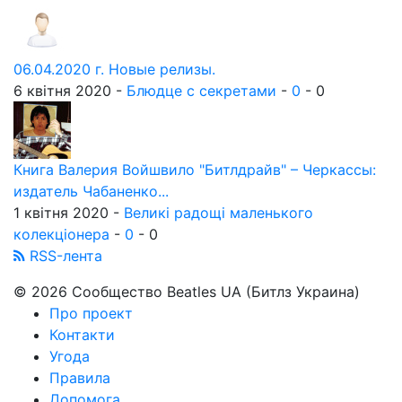
06.04.2020 г. Новые релизы.
6 квітня 2020 -
Блюдце с секретами
-
0
-
0
Книга Валерия Войшвило "Битлдрайв" – Черкассы:
издатель Чабаненко...
1 квітня 2020 -
Великі радощі маленького
колекціонера
-
0
-
0
RSS-лента
© 2026 Сообщество Beatles UA (Битлз Украина)
Про проект
Контакти
Угода
Правила
Допомога