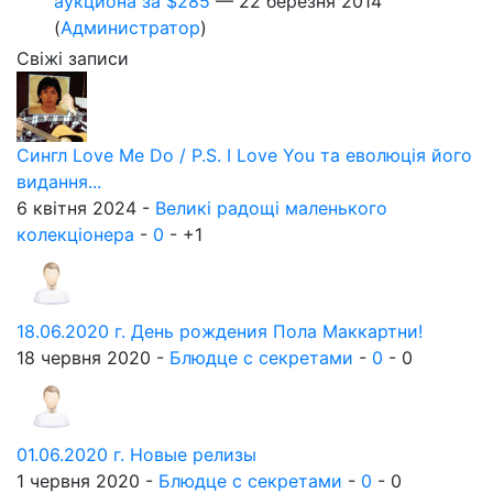
аукциона за $285
—
22 березня 2014
(
Администратор
)
Свіжі записи
Сингл Love Me Do / P.S. I Love You та еволюція його
видання...
6 квітня 2024 -
Великі радощі маленького
колекціонера
-
0
-
+1
18.06.2020 г. День рождения Пола Маккартни!
18 червня 2020 -
Блюдце с секретами
-
0
-
0
01.06.2020 г. Новые релизы
1 червня 2020 -
Блюдце с секретами
-
0
-
0