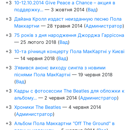
+3
10-12.10.2014 Give Peace a Chance – акция в
поддержку...
—
3 жовтня 2014
(
Вад
)
+3
Дайана Кролл издаст неизданную песню Пола
Маккартни
—
28 травня 2014
(
Администратор
)
+3
75 років з дня народження Джорджа Гаррісона
—
25 лютого 2018
(
Вад
)
+3
10-та річниця концерту Пола МакКартні у Києві
—
14 червня 2018
(
Вад
)
+3
З’явився анонс виходу сингла з новими
піснями Пола МакКартні
—
19 червня 2018
(
Вад
)
+3
Кадры с фотосессии The Beatles для обложки к
альбому...
—
2 червня 2014
(
Администратор
)
+3
Хроники The Beatles
—
4 червня 2014
(
Администратор
)
+3
Альбом Пола Маккартни "Off The Ground" в