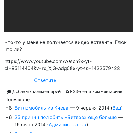
Что-то у меня не получается видео вставить. Глюк
что ли?
https://www.youtube.com/watch?x-yt-
cl=85114404&v=re_XjG-adg0&x-yt-ts=1422579428
Ответить
Добавить комментарий
RSS-лента комментариев
Популярне
+8
Битломобиль из Киева
—
9 червня 2014
(
Вад
)
+6
25 причин полюбить «Битлов» еще больше
—
16 січня 2014
(
Администратор
)