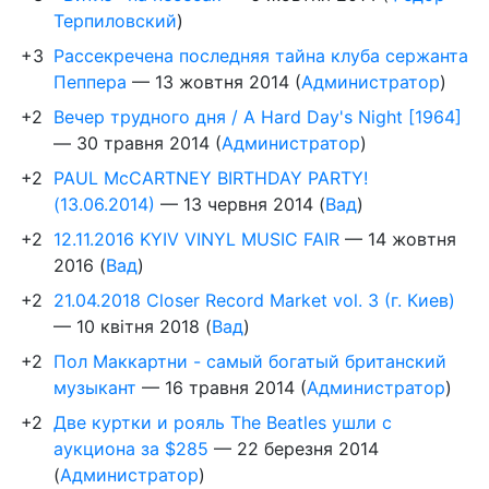
Терпиловский
)
+3
Рассекречена последняя тайна клуба сержанта
Пеппера
—
13 жовтня 2014
(
Администратор
)
+2
Вечер трудного дня / A Hard Day's Night [1964]
—
30 травня 2014
(
Администратор
)
+2
PAUL McCARTNEY BIRTHDAY PARTY!
(13.06.2014)
—
13 червня 2014
(
Вад
)
+2
12.11.2016 KYIV VINYL MUSIC FAIR
—
14 жовтня
2016
(
Вад
)
+2
21.04.2018 Closer Record Market vol. 3 (г. Киев)
—
10 квітня 2018
(
Вад
)
+2
Пол Маккартни - самый богатый британский
музыкант
—
16 травня 2014
(
Администратор
)
+2
Две куртки и рояль The Beatles ушли с
аукциона за $285
—
22 березня 2014
(
Администратор
)