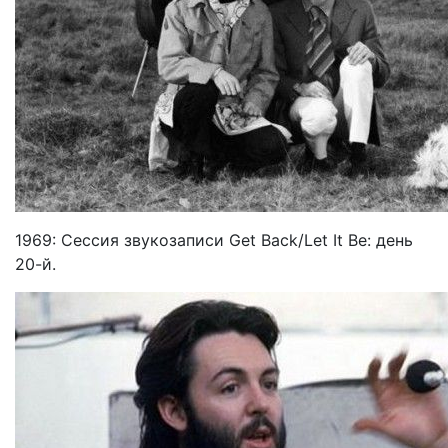
1969: Сессия звукозаписи Get Back/Let It Be: день
20-й.