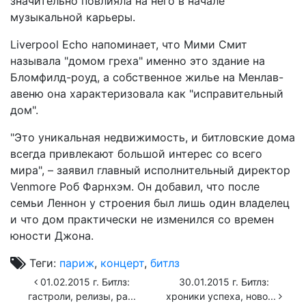
значительно повлияла на него в начале
музыкальной карьеры.
Liverpool Echo напоминает, что Мими Смит
называла "домом греха" именно это здание на
Бломфилд-роуд, а собственное жилье на Менлав-
авеню она характеризовала как "исправительный
дом".
"Это уникальная недвижимость, и битловские дома
всегда привлекают большой интерес со всего
мира", – заявил главный исполнительный директор
Venmore Роб Фарнхэм. Он добавил, что после
семьи Леннон у строения был лишь один владелец
и что дом практически не изменился со времен
юности Джона.
Теги:
париж
,
концерт
,
битлз
01.02.2015 г. Битлз:
30.01.2015 г. Битлз:
гастроли, релизы, ра...
хроники успеха, ново...