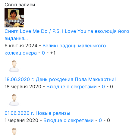
Свіжі записи
Сингл Love Me Do / P.S. I Love You та еволюція його
видання...
6 квітня 2024 -
Великі радощі маленького
колекціонера
-
0
-
+1
18.06.2020 г. День рождения Пола Маккартни!
18 червня 2020 -
Блюдце с секретами
-
0
-
0
01.06.2020 г. Новые релизы
1 червня 2020 -
Блюдце с секретами
-
0
-
0