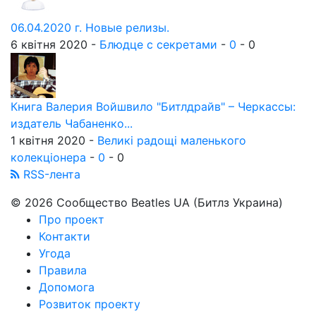
06.04.2020 г. Новые релизы.
6 квітня 2020 -
Блюдце с секретами
-
0
-
0
Книга Валерия Войшвило "Битлдрайв" – Черкассы:
издатель Чабаненко...
1 квітня 2020 -
Великі радощі маленького
колекціонера
-
0
-
0
RSS-лента
© 2026 Сообщество Beatles UA (Битлз Украина)
Про проект
Контакти
Угода
Правила
Допомога
Розвиток проекту