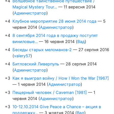
+4
Волшебное таинственное путешествие /
Magical Mystery Tour...
—
11 вересня 2014
(
Администратор
)
+4
Клубное мероприятие 28 июня 2014 года
—
5
червня 2014
(
Администратор
)
+4
8 сентября 2014 года в продажу поступят
виниловые...
—
16 червня 2014
(
Вад
)
+4
Беседы старых меломанов-2
—
27 серпня 2016
(
valery57
)
+4
Битловский Ливерпуль
—
28 серпня 2014
(
Администратор
)
+3
Как я выиграл войну / How I Won the War [1967]
—
1 червня 2014
(
Администратор
)
+3
Пещерный человек / Caveman [1981]
—
1
червня 2014
(
Администратор
)
+3
10-12.10.2014 Give Peace a Chance – акция в
поддержку...
—
3 жовтня 2014
(
Вад
)