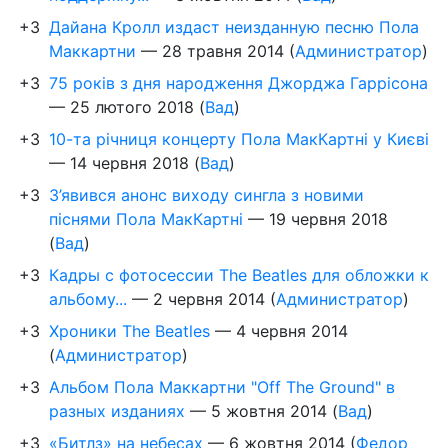
+3
Дайана Кролл издаст неизданную песню Пола
Маккартни
—
28 травня 2014
(
Администратор
)
+3
75 років з дня народження Джорджа Гаррісона
—
25 лютого 2018
(
Вад
)
+3
10-та річниця концерту Пола МакКартні у Києві
—
14 червня 2018
(
Вад
)
+3
З’явився анонс виходу сингла з новими
піснями Пола МакКартні
—
19 червня 2018
(
Вад
)
+3
Кадры с фотосессии The Beatles для обложки к
альбому...
—
2 червня 2014
(
Администратор
)
+3
Хроники The Beatles
—
4 червня 2014
(
Администратор
)
+3
Альбом Пола Маккартни "Off The Ground" в
разных изданиях
—
5 жовтня 2014
(
Вад
)
+3
«Битлз» на небесах
—
6 жовтня 2014
(
Федор