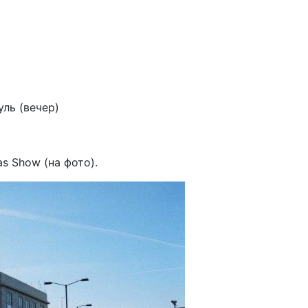
уль (вечер)
as Show (на фото).