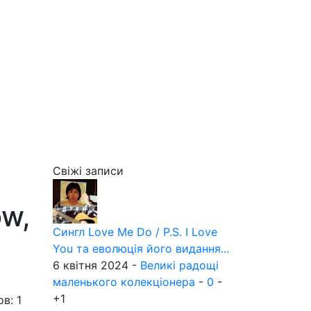
Свіжі записи
ow,
Сингл Love Me Do / P.S. I Love
You та еволюція його видання...
6 квітня 2024 -
Великі радощі
маленького колекціонера
-
0
-
+1
в: 1