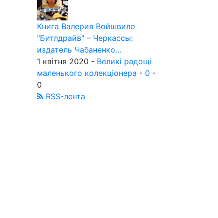
Книга Валерия Войшвило
"Битлдрайв" – Черкассы:
издатель Чабаненко...
1 квітня 2020 -
Великі радощі
маленького колекціонера
-
0
-
0
RSS-лента