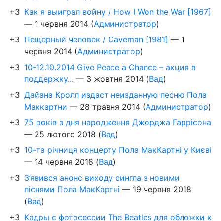
+3
Как я выиграл войну / How I Won the War [1967]
—
1 червня 2014
(
Администратор
)
+3
Пещерный человек / Caveman [1981]
—
1
червня 2014
(
Администратор
)
+3
10-12.10.2014 Give Peace a Chance – акция в
поддержку...
—
3 жовтня 2014
(
Вад
)
+3
Дайана Кролл издаст неизданную песню Пола
Маккартни
—
28 травня 2014
(
Администратор
)
+3
75 років з дня народження Джорджа Гаррісона
—
25 лютого 2018
(
Вад
)
+3
10-та річниця концерту Пола МакКартні у Києві
—
14 червня 2018
(
Вад
)
+3
З’явився анонс виходу сингла з новими
піснями Пола МакКартні
—
19 червня 2018
(
Вад
)
+3
Кадры с фотосессии The Beatles для обложки к