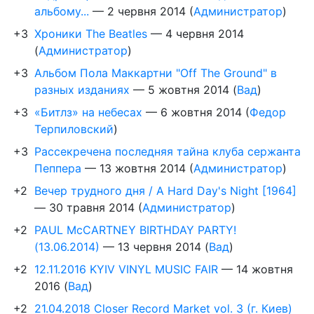
альбому...
—
2 червня 2014
(
Администратор
)
+3
Хроники The Beatles
—
4 червня 2014
(
Администратор
)
+3
Альбом Пола Маккартни "Off The Ground" в
разных изданиях
—
5 жовтня 2014
(
Вад
)
+3
«Битлз» на небесах
—
6 жовтня 2014
(
Федор
Терпиловский
)
+3
Рассекречена последняя тайна клуба сержанта
Пеппера
—
13 жовтня 2014
(
Администратор
)
+2
Вечер трудного дня / A Hard Day's Night [1964]
—
30 травня 2014
(
Администратор
)
+2
PAUL McCARTNEY BIRTHDAY PARTY!
(13.06.2014)
—
13 червня 2014
(
Вад
)
+2
12.11.2016 KYIV VINYL MUSIC FAIR
—
14 жовтня
2016
(
Вад
)
+2
21.04.2018 Closer Record Market vol. 3 (г. Киев)