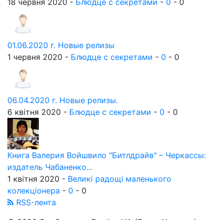
18 червня 2020 -
Блюдце с секретами
-
0
-
0
01.06.2020 г. Новые релизы
1 червня 2020 -
Блюдце с секретами
-
0
-
0
06.04.2020 г. Новые релизы.
6 квітня 2020 -
Блюдце с секретами
-
0
-
0
Книга Валерия Войшвило "Битлдрайв" – Черкассы:
издатель Чабаненко...
1 квітня 2020 -
Великі радощі маленького
колекціонера
-
0
-
0
RSS-лента