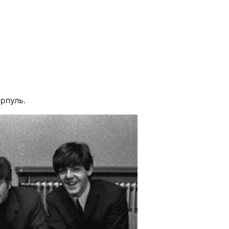
.
ерпуль.