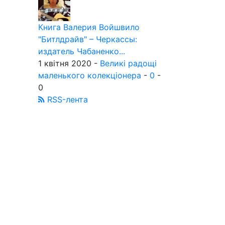
Книга Валерия Войшвило
"Битлдрайв" – Черкассы:
издатель Чабаненко...
1 квітня 2020 -
Великі радощі
маленького колекціонера
-
0
-
0
RSS-лента