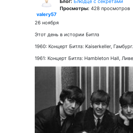
Блог:
Блюдце с секретами
Просмотры:
428 просмотров
valery57
26 ноября
Этот день в истории Битлз
1960: Концерт Битлз: Kaiserkeller, Гамбург
1961: Концерт Битлз: Hambleton Hall, Лив