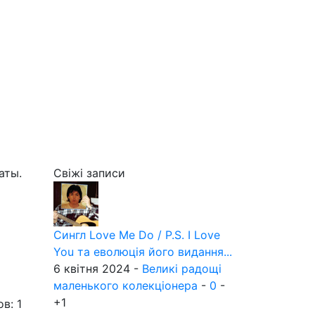
аты.
Свіжі записи
Сингл Love Me Do / P.S. I Love
You та еволюція його видання...
6 квітня 2024 -
Великі радощі
маленького колекціонера
-
0
-
+1
в: 1