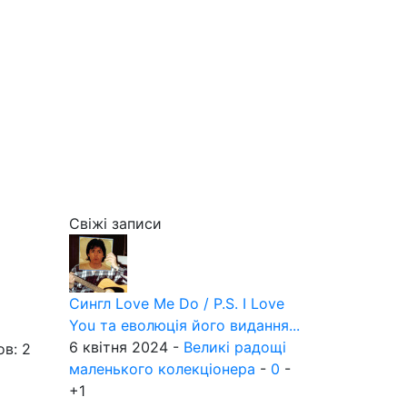
Свіжі записи
Сингл Love Me Do / P.S. I Love
You та еволюція його видання...
6 квітня 2024 -
Великі радощі
ов: 2
маленького колекціонера
-
0
-
+1