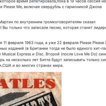
екоторое время репетировала,пока в 19 часов сессия не
se Please Me, включая овердубль с гармоникой Джона
Мартин по внутренним громкоговорителям сказал
 Вы только что записали песню, которая станет лиде
я 11 февраля 1963 года, а уже 22 февраля Please Please
ных изданий (в Британии тогда не было единого хит-па
Musical Express и Disc. Второй (после Love Me Do) cин
рь на несколько лет Битлз будут записывать только си
и,США и во многих странах мира.