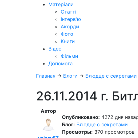
Матеріали
Статті
Інтерв'ю
Акорди
Фото
Книги
Відео
Фільми
Допомога
Главная
→
Блоги
→
Блюдце с секретами
26.11.2014 г. Би
Автор
Опубликовано:
4272 дня назад
Блог:
Блюдце с секретами
Просмотры:
370 просмотров