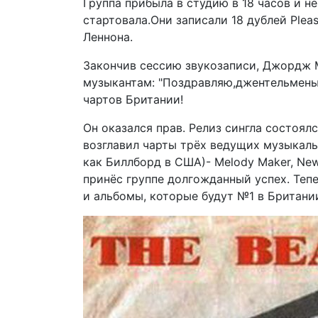
Группа прибыла в студию в 18 часов и н
стартовала.Они записали 18 дублей Plea
Леннона.
Закончив сессию звукозаписи, Джордж 
музыкантам: "Поздравляю,джентельмены!
чартов Британии!
Он оказался прав. Релиз сингла состоялс
возглавил чарты трёх ведущих музыкаль
как Биллборд в США)- Melody Maker, New 
принёс группе долгожданный успех. Тепе
и альбомы, которые будут №1 в Британи