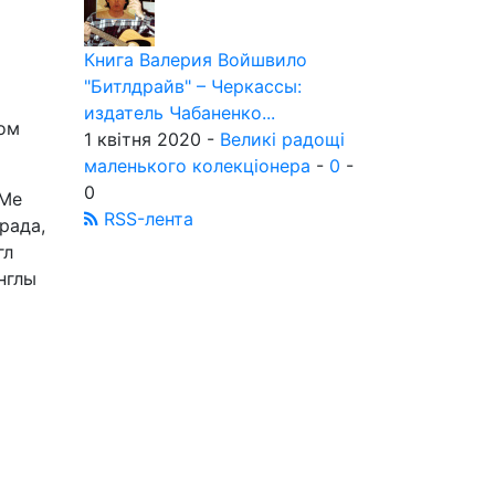
Книга Валерия Войшвило
"Битлдрайв" – Черкассы:
издатель Чабаненко...
ром
1 квітня 2020 -
Великі радощі
маленького колекціонера
-
0
-
0
 Me
RSS-лента
рада,
гл
нглы