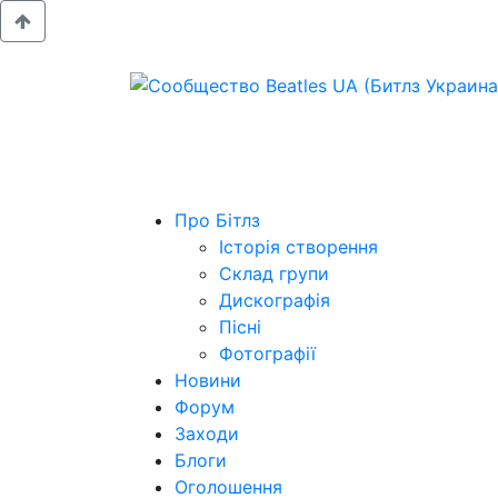
Про Бітлз
Історія створення
Склад групи
Дискографія
Пісні
Фотографії
Новини
Форум
Заходи
Блоги
Оголошення