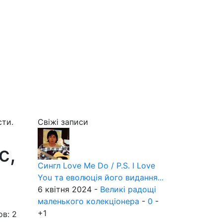
сти.
Свіжі записи
с,
Сингл Love Me Do / P.S. I Love
You та еволюція його видання...
6 квітня 2024 -
Великі радощі
маленького колекціонера
-
0
-
+1
ов: 2