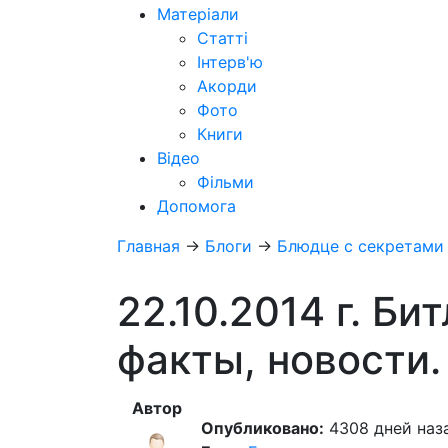
Матеріали
Статті
Інтерв'ю
Акорди
Фото
Книги
Відео
Фільми
Допомога
Главная
→
Блоги
→
Блюдце с секретами
22.10.2014 г. Би
факты, новости.
Автор
Опубликовано:
4308 дней наза