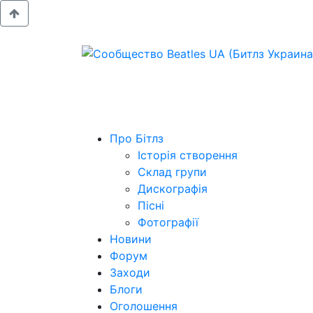
Про Бітлз
Історія створення
Склад групи
Дискографія
Пісні
Фотографії
Новини
Форум
Заходи
Блоги
Оголошення