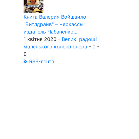
Книга Валерия Войшвило
"Битлдрайв" – Черкассы:
издатель Чабаненко...
1 квітня 2020 -
Великі радощі
маленького колекціонера
-
0
-
0
RSS-лента