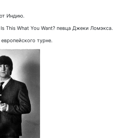
ют Индию.
s This What You Want? певца Джеки Ломэкса.
 европейского турне.