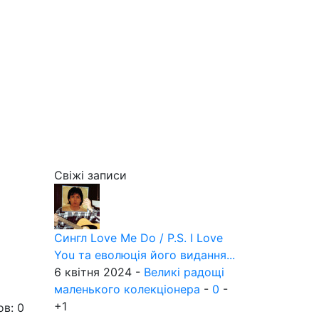
Свіжі записи
а
Сингл Love Me Do / P.S. I Love
You та еволюція його видання...
6 квітня 2024 -
Великі радощі
маленького колекціонера
-
0
-
+1
ов: 0