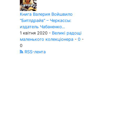
Книга Валерия Войшвило
"Битлдрайв" – Черкассы:
издатель Чабаненко...
1 квітня 2020 -
Великі радощі
маленького колекціонера
-
0
-
0
RSS-лента