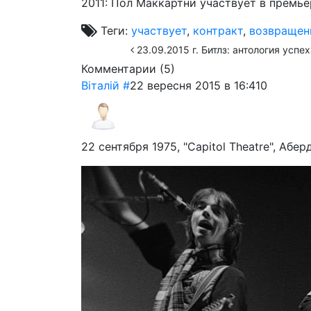
2011: Пол Маккартни участвует в премье
Теги:
участвует
,
контракт
,
возвращен
23.09.2015 г. Битлз: антология успех
Комментарии (
5
)
Віталій
#
22 вересня 2015 в 16:41
0
22 сентября 1975, "Capitol Theatre", Абе