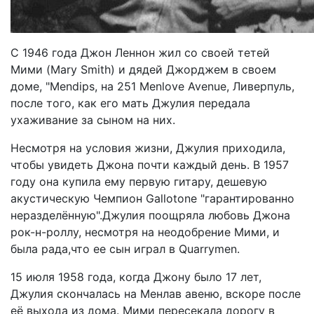
С 1946 года Джон Леннон жил со своей тетей
Мими (Mary Smith) и дядей Джорджем в своем
доме, "Mendips, на 251 Menlove Avenue, Ливерпуль,
после того, как его мать Джулия передала
ухаживание за сыном на них.
Несмотря на условия жизни, Джулия приходила,
чтобы увидеть Джона почти каждый день. В 1957
году она купила ему первую гитару, дешевую
акустическую Чемпион Gallotone "гарантированно
неразделённую".Джулия поощряла любовь Джона
рок-н-роллу, несмотря на неодобрение Мими, и
была рада,что ее сын играл в Quarrymen.
15 июля 1958 года, когда Джону было 17 лет,
Джулия скончалась на Менлав авеню, вскоре после
её выхода из дома. Мими пересекала дорогу в