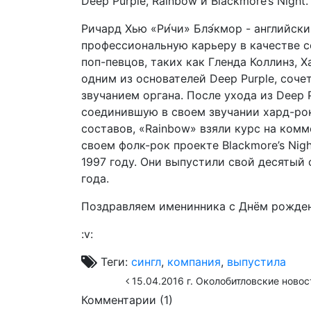
Deep Purple, Rainbow и Blackmore’s Night.
Ричард Хью «Ри́чи» Блэ́кмор - английск
профессиональную карьеру в качестве с
поп-певцов, таких как Гленда Коллинз, 
одним из основателей Deep Purple, соч
звучанием органа. После ухода из Deep P
соединившую в своем звучании хард-ро
составов, «Rainbow» взяли курс на комм
своем фолк-рок проекте Blackmore’s Nig
1997 году. Они выпустили свой десятый с
года.
Поздравляем именинника с Днём рождения !
:v:
Теги:
сингл
,
компания
,
выпустила
15.04.2016 г. Околобитловские новос
Комментарии (
1
)