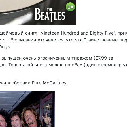
юймовый сингл "Nineteen Hundred and Eighty Five", пр
ст". В описании уточняется, что это "таинственные" в
ings.
нгл выпущен очень ограниченным тиражом (£7,99 за
ан. Теперь найти его можно на eBay (один экземпляр у
сни в сборник Pure McCartney.