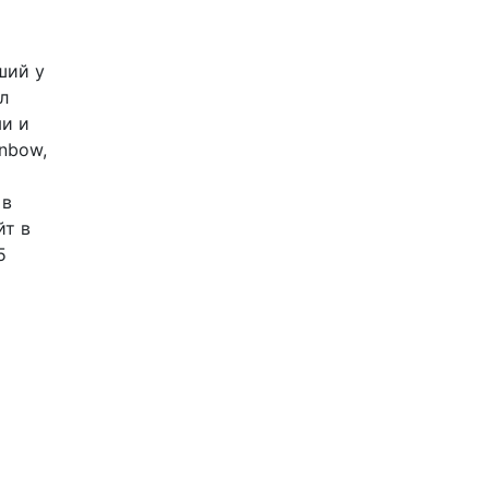
ший у
л
ми и
inbow,
 в
йт в
5