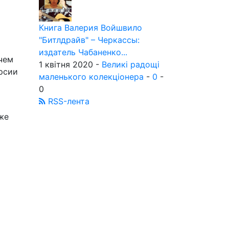
Книга Валерия Войшвило
"Битлдрайв" – Черкассы:
издатель Чабаненко...
ичем
1 квітня 2020 -
Великі радощі
ерсии
маленького колекціонера
-
0
-
0
RSS-лента
же