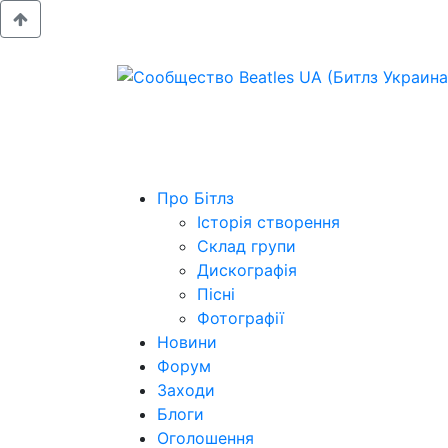
Про Бітлз
Історія створення
Склад групи
Дискографія
Пісні
Фотографії
Новини
Форум
Заходи
Блоги
Оголошення