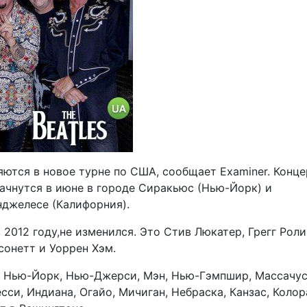
вляются в новое турне по США, сообщает Examiner. Конц
начнутся в июне в городе Сиракьюс (Нью-Йорк) и
нджелесе (Калифорния).
 2012 году,не изменился. Это Стив Люкатер, Грегг Роли
сонетт и Уоррен Хэм.
к Нью-Йорк, Нью-Джерси, Мэн, Нью-Гэмпшир, Массачус
сси, Индиана, Огайо, Мичиган, Небраска, Канзас, Колор