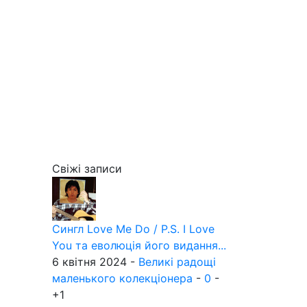
Свіжі записи
Сингл Love Me Do / P.S. I Love
You та еволюція його видання...
6 квітня 2024 -
Великі радощі
маленького колекціонера
-
0
-
+1