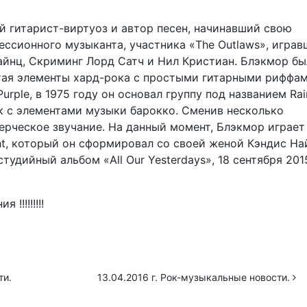
ий гитарист-виртуоз и автор песен, начинавший свою
ессионного музыканта, участника «The Outlaws», играв
Хайнц, Скриминг Лорд Сатч и Нил Кристиан. Блэкмор бы
етая элементы хард-рока с простыми гитарными риффа
urple, в 1975 году он основал группу под названием Ra
к с элементами музыки барокко. Сменив несколько
ерческое звучание. На данный момент, Блэкмор играет
ht, который он сформировал со своей женой Кэндис На
тудийный альбом «All Our Yesterdays», 18 сентября 201
!!!!!!!!
ти.
13.04.2016 г. Рок-музыкальные новости.