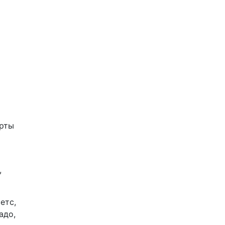
ерты
,
етс,
адо,