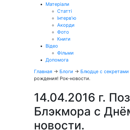
Матеріали
Статті
Інтерв'ю
Акорди
Фото
Книги
Відео
Фільми
Допомога
Главная
→
Блоги
→
Блюдце с секретами
рождения! Рок-новости.
14.04.2016 г. П
Блэкмора с Днё
новости.