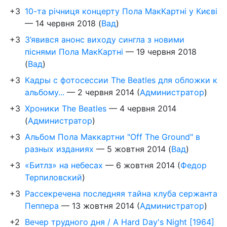
+3
10-та річниця концерту Пола МакКартні у Києві
—
14 червня 2018
(
Вад
)
+3
З’явився анонс виходу сингла з новими
піснями Пола МакКартні
—
19 червня 2018
(
Вад
)
+3
Кадры с фотосессии The Beatles для обложки к
альбому...
—
2 червня 2014
(
Администратор
)
+3
Хроники The Beatles
—
4 червня 2014
(
Администратор
)
+3
Альбом Пола Маккартни "Off The Ground" в
разных изданиях
—
5 жовтня 2014
(
Вад
)
+3
«Битлз» на небесах
—
6 жовтня 2014
(
Федор
Терпиловский
)
+3
Рассекречена последняя тайна клуба сержанта
Пеппера
—
13 жовтня 2014
(
Администратор
)
+2
Вечер трудного дня / A Hard Day's Night [1964]