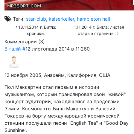
Теги:
star-club
,
kaiserkeller
,
hambleton hall
13.11.2014 г. Битлз:
11.11.2014 г. Битлз: листая
хроники.
старые страницы.
Комментарии (
3
)
Віталій
#
12 листопада 2014 в 11:26
0
12 ноября 2005, Анахейм, Калифорния, США.
Пол Маккартни стал первым в истории
музыкантом, который транслировал свой "живой"
концерт аудитории, находящейся за пределами
Земли. Космонавты Билл Макартур и Валерий
Токарев на борту международной космической
станции послушали песни "English Tea" и "Good Day
Sunshine".