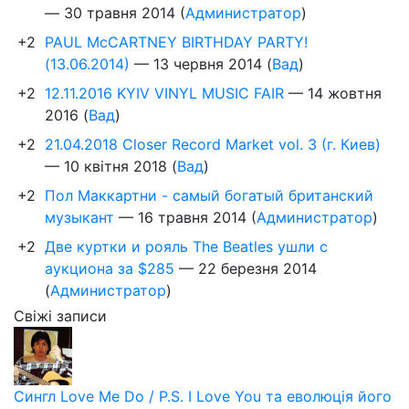
—
30 травня 2014
(
Администратор
)
+2
PAUL McCARTNEY BIRTHDAY PARTY!
(13.06.2014)
—
13 червня 2014
(
Вад
)
+2
12.11.2016 KYIV VINYL MUSIC FAIR
—
14 жовтня
2016
(
Вад
)
+2
21.04.2018 Closer Record Market vol. 3 (г. Киев)
—
10 квітня 2018
(
Вад
)
+2
Пол Маккартни - самый богатый британский
музыкант
—
16 травня 2014
(
Администратор
)
+2
Две куртки и рояль The Beatles ушли с
аукциона за $285
—
22 березня 2014
(
Администратор
)
Свіжі записи
Сингл Love Me Do / P.S. I Love You та еволюція його