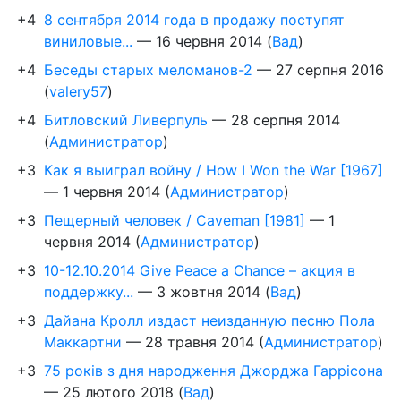
+4
8 сентября 2014 года в продажу поступят
виниловые...
—
16 червня 2014
(
Вад
)
+4
Беседы старых меломанов-2
—
27 серпня 2016
(
valery57
)
+4
Битловский Ливерпуль
—
28 серпня 2014
(
Администратор
)
+3
Как я выиграл войну / How I Won the War [1967]
—
1 червня 2014
(
Администратор
)
+3
Пещерный человек / Caveman [1981]
—
1
червня 2014
(
Администратор
)
+3
10-12.10.2014 Give Peace a Chance – акция в
поддержку...
—
3 жовтня 2014
(
Вад
)
+3
Дайана Кролл издаст неизданную песню Пола
Маккартни
—
28 травня 2014
(
Администратор
)
+3
75 років з дня народження Джорджа Гаррісона
—
25 лютого 2018
(
Вад
)