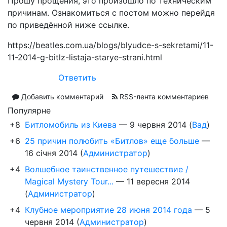
Прошу прощения, это произошло по техническим
причинам. Ознакомиться с постом можно перейдя
по приведённой ниже ссылке.
https://beatles.com.ua/blogs/blyudce-s-sekretami/11-
11-2014-g-bitlz-listaja-starye-strani.html
Ответить
Добавить комментарий
RSS-лента комментариев
Популярне
+8
Битломобиль из Киева
—
9 червня 2014
(
Вад
)
+6
25 причин полюбить «Битлов» еще больше
—
16 січня 2014
(
Администратор
)
+4
Волшебное таинственное путешествие /
Magical Mystery Tour...
—
11 вересня 2014
(
Администратор
)
+4
Клубное мероприятие 28 июня 2014 года
—
5
червня 2014
(
Администратор
)