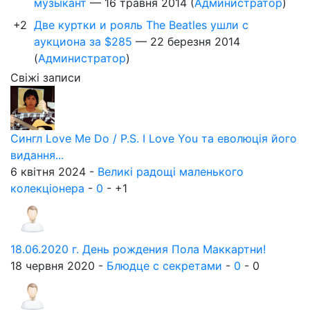
музыкант
—
16 травня 2014
(
Администратор
)
+2
Две куртки и рояль The Beatles ушли с
аукциона за $285
—
22 березня 2014
(
Администратор
)
Свіжі записи
Сингл Love Me Do / P.S. I Love You та еволюція його
видання...
6 квітня 2024 -
Великі радощі маленького
колекціонера
-
0
-
+1
18.06.2020 г. День рождения Пола Маккартни!
18 червня 2020 -
Блюдце с секретами
-
0
-
0