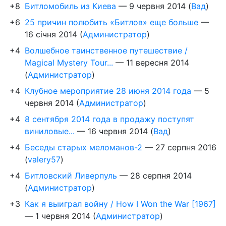
+8
Битломобиль из Киева
—
9 червня 2014
(
Вад
)
+6
25 причин полюбить «Битлов» еще больше
—
16 січня 2014
(
Администратор
)
+4
Волшебное таинственное путешествие /
Magical Mystery Tour...
—
11 вересня 2014
(
Администратор
)
+4
Клубное мероприятие 28 июня 2014 года
—
5
червня 2014
(
Администратор
)
+4
8 сентября 2014 года в продажу поступят
виниловые...
—
16 червня 2014
(
Вад
)
+4
Беседы старых меломанов-2
—
27 серпня 2016
(
valery57
)
+4
Битловский Ливерпуль
—
28 серпня 2014
(
Администратор
)
+3
Как я выиграл войну / How I Won the War [1967]
—
1 червня 2014
(
Администратор
)