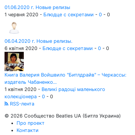
01.06.2020 г. Новые релизы
1 червня 2020 -
Блюдце с секретами
-
0
-
0
06.04.2020 г. Новые релизы.
6 квітня 2020 -
Блюдце с секретами
-
0
-
0
Книга Валерия Войшвило "Битлдрайв" – Черкассы:
издатель Чабаненко...
1 квітня 2020 -
Великі радощі маленького
колекціонера
-
0
-
0
RSS-лента
© 2026 Сообщество Beatles UA (Битлз Украина)
Про проект
Контакти