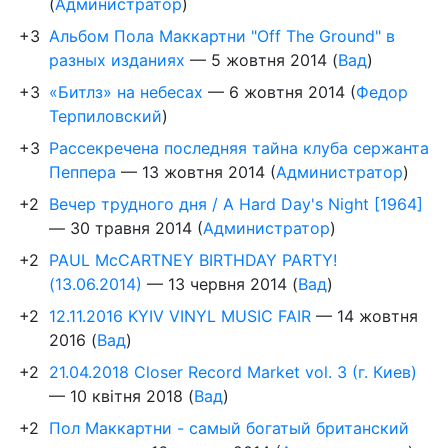
(
Администратор
)
+3
Альбом Пола Маккартни "Off The Ground" в
разных изданиях
—
5 жовтня 2014
(
Вад
)
+3
«Битлз» на небесах
—
6 жовтня 2014
(
Федор
Терпиловский
)
+3
Рассекречена последняя тайна клуба сержанта
Пеппера
—
13 жовтня 2014
(
Администратор
)
+2
Вечер трудного дня / A Hard Day's Night [1964]
—
30 травня 2014
(
Администратор
)
+2
PAUL McCARTNEY BIRTHDAY PARTY!
(13.06.2014)
—
13 червня 2014
(
Вад
)
+2
12.11.2016 KYIV VINYL MUSIC FAIR
—
14 жовтня
2016
(
Вад
)
+2
21.04.2018 Closer Record Market vol. 3 (г. Киев)
—
10 квітня 2018
(
Вад
)
+2
Пол Маккартни - самый богатый британский