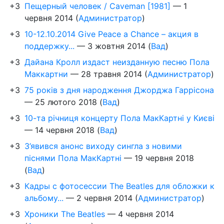
+3
Пещерный человек / Caveman [1981]
—
1
червня 2014
(
Администратор
)
+3
10-12.10.2014 Give Peace a Chance – акция в
поддержку...
—
3 жовтня 2014
(
Вад
)
+3
Дайана Кролл издаст неизданную песню Пола
Маккартни
—
28 травня 2014
(
Администратор
)
+3
75 років з дня народження Джорджа Гаррісона
—
25 лютого 2018
(
Вад
)
+3
10-та річниця концерту Пола МакКартні у Києві
—
14 червня 2018
(
Вад
)
+3
З’явився анонс виходу сингла з новими
піснями Пола МакКартні
—
19 червня 2018
(
Вад
)
+3
Кадры с фотосессии The Beatles для обложки к
альбому...
—
2 червня 2014
(
Администратор
)
+3
Хроники The Beatles
—
4 червня 2014