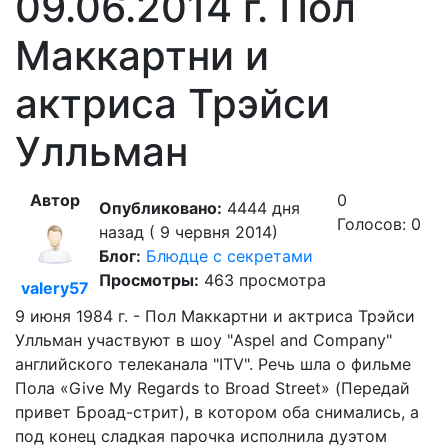
09.06.2014 г. Пол
Маккартни и
актриса Трэйси
Улльман
Автор
0
Опубликовано:
4444 дня
Голосов: 0
назад ( 9 червня 2014)
Блог:
Блюдце с секретами
Просмотры:
463 просмотра
valery57
9 июня 1984 г. - Пол Маккартни и актриса Трэйси
Улльман участвуют в шоу "Aspel and Company"
английского телеканала "ITV". Речь шла о фильме
Пола «Give My Regards to Broad Street» (Передай
привет Броад-стрит), в котором оба снимались, а
под конец сладкая парочка исполнила дуэтом