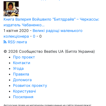
Книга Валерия Войшвило "Битлдрайв" – Черкассы:
издатель Чабаненко...
1 квітня 2020 -
Великі радощі маленького
колекціонера
-
0
-
0
RSS-лента
© 2026 Сообщество Beatles UA (Битлз Украина)
Про проект
Контакти
Угода
Правила
Допомога
Розвиток проекту
Користувачі
Посилання
Авторские права на материалы размещенные на сайте принадлежат