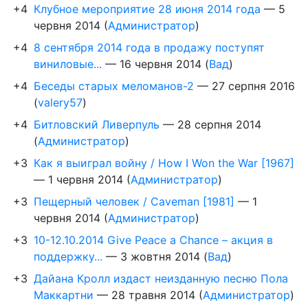
+4
Клубное мероприятие 28 июня 2014 года
—
5
червня 2014
(
Администратор
)
+4
8 сентября 2014 года в продажу поступят
виниловые...
—
16 червня 2014
(
Вад
)
+4
Беседы старых меломанов-2
—
27 серпня 2016
(
valery57
)
+4
Битловский Ливерпуль
—
28 серпня 2014
(
Администратор
)
+3
Как я выиграл войну / How I Won the War [1967]
—
1 червня 2014
(
Администратор
)
+3
Пещерный человек / Caveman [1981]
—
1
червня 2014
(
Администратор
)
+3
10-12.10.2014 Give Peace a Chance – акция в
поддержку...
—
3 жовтня 2014
(
Вад
)
+3
Дайана Кролл издаст неизданную песню Пола
Маккартни
—
28 травня 2014
(
Администратор
)