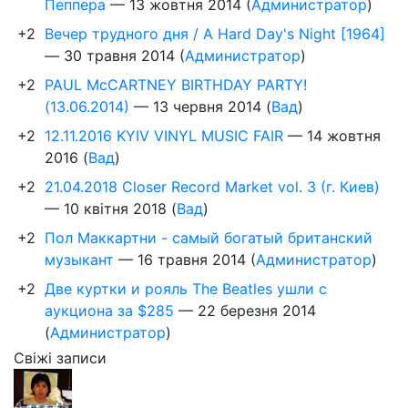
Пеппера
—
13 жовтня 2014
(
Администратор
)
+2
Вечер трудного дня / A Hard Day's Night [1964]
—
30 травня 2014
(
Администратор
)
+2
PAUL McCARTNEY BIRTHDAY PARTY!
(13.06.2014)
—
13 червня 2014
(
Вад
)
+2
12.11.2016 KYIV VINYL MUSIC FAIR
—
14 жовтня
2016
(
Вад
)
+2
21.04.2018 Closer Record Market vol. 3 (г. Киев)
—
10 квітня 2018
(
Вад
)
+2
Пол Маккартни - самый богатый британский
музыкант
—
16 травня 2014
(
Администратор
)
+2
Две куртки и рояль The Beatles ушли с
аукциона за $285
—
22 березня 2014
(
Администратор
)
Свіжі записи