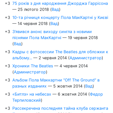
+3
75 років з дня народження Джорджа Гаррісона
—
25 лютого 2018
(
Вад
)
+3
10-та річниця концерту Пола МакКартні у Києві
—
14 червня 2018
(
Вад
)
+3
З’явився анонс виходу сингла з новими
піснями Пола МакКартні
—
19 червня 2018
(
Вад
)
+3
Кадры с фотосессии The Beatles для обложки к
альбому...
—
2 червня 2014
(
Администратор
)
+3
Хроники The Beatles
—
4 червня 2014
(
Администратор
)
+3
Альбом Пола Маккартни "Off The Ground" в
разных изданиях
—
5 жовтня 2014
(
Вад
)
+3
«Битлз» на небесах
—
6 жовтня 2014
(
Федор
Терпиловский
)
+3
Рассекречена последняя тайна клуба сержанта