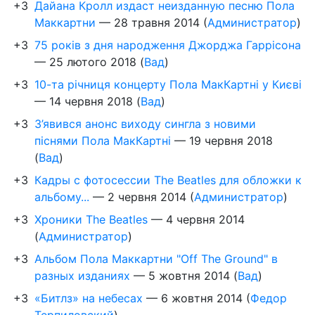
+3
Дайана Кролл издаст неизданную песню Пола
Маккартни
—
28 травня 2014
(
Администратор
)
+3
75 років з дня народження Джорджа Гаррісона
—
25 лютого 2018
(
Вад
)
+3
10-та річниця концерту Пола МакКартні у Києві
—
14 червня 2018
(
Вад
)
+3
З’явився анонс виходу сингла з новими
піснями Пола МакКартні
—
19 червня 2018
(
Вад
)
+3
Кадры с фотосессии The Beatles для обложки к
альбому...
—
2 червня 2014
(
Администратор
)
+3
Хроники The Beatles
—
4 червня 2014
(
Администратор
)
+3
Альбом Пола Маккартни "Off The Ground" в
разных изданиях
—
5 жовтня 2014
(
Вад
)
+3
«Битлз» на небесах
—
6 жовтня 2014
(
Федор
Терпиловский
)