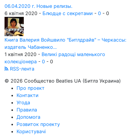
06.04.2020 г. Новые релизы.
6 квітня 2020 -
Блюдце с секретами
-
0
-
0
Книга Валерия Войшвило "Битлдрайв" – Черкассы:
издатель Чабаненко...
1 квітня 2020 -
Великі радощі маленького
колекціонера
-
0
-
0
RSS-лента
© 2026 Сообщество Beatles UA (Битлз Украина)
Про проект
Контакти
Угода
Правила
Допомога
Розвиток проекту
Користувачі