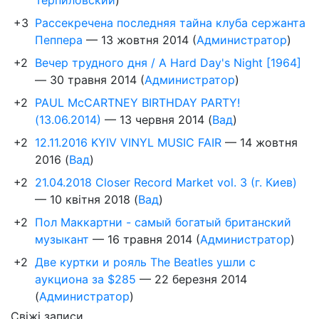
+3
Рассекречена последняя тайна клуба сержанта
Пеппера
—
13 жовтня 2014
(
Администратор
)
+2
Вечер трудного дня / A Hard Day's Night [1964]
—
30 травня 2014
(
Администратор
)
+2
PAUL McCARTNEY BIRTHDAY PARTY!
(13.06.2014)
—
13 червня 2014
(
Вад
)
+2
12.11.2016 KYIV VINYL MUSIC FAIR
—
14 жовтня
2016
(
Вад
)
+2
21.04.2018 Closer Record Market vol. 3 (г. Киев)
—
10 квітня 2018
(
Вад
)
+2
Пол Маккартни - самый богатый британский
музыкант
—
16 травня 2014
(
Администратор
)
+2
Две куртки и рояль The Beatles ушли с
аукциона за $285
—
22 березня 2014
(
Администратор
)
Свіжі записи