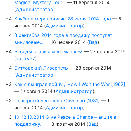
Magical Mystery Tour...
—
11 вересня 2014
(
Администратор
)
+4
Клубное мероприятие 28 июня 2014 года
—
5
червня 2014
(
Администратор
)
+4
8 сентября 2014 года в продажу поступят
виниловые...
—
16 червня 2014
(
Вад
)
+4
Беседы старых меломанов-2
—
27 серпня 2016
(
valery57
)
+4
Битловский Ливерпуль
—
28 серпня 2014
(
Администратор
)
+3
Как я выиграл войну / How I Won the War [1967]
—
1 червня 2014
(
Администратор
)
+3
Пещерный человек / Caveman [1981]
—
1
червня 2014
(
Администратор
)
+3
10-12.10.2014 Give Peace a Chance – акция в
поддержку...
—
3 жовтня 2014
(
Вад
)