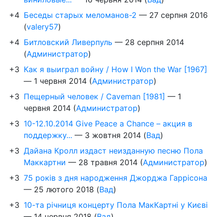
+4
Беседы старых меломанов-2
—
27 серпня 2016
(
valery57
)
+4
Битловский Ливерпуль
—
28 серпня 2014
(
Администратор
)
+3
Как я выиграл войну / How I Won the War [1967]
—
1 червня 2014
(
Администратор
)
+3
Пещерный человек / Caveman [1981]
—
1
червня 2014
(
Администратор
)
+3
10-12.10.2014 Give Peace a Chance – акция в
поддержку...
—
3 жовтня 2014
(
Вад
)
+3
Дайана Кролл издаст неизданную песню Пола
Маккартни
—
28 травня 2014
(
Администратор
)
+3
75 років з дня народження Джорджа Гаррісона
—
25 лютого 2018
(
Вад
)
+3
10-та річниця концерту Пола МакКартні у Києві
—
14 червня 2018
(
Вад
)