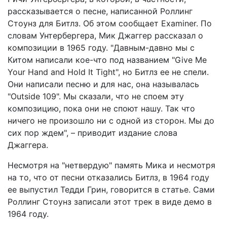
рассказывается о песне, написанной Роллинг
Стоунз для Битлз. Об этом сообщает Examiner. По
словам Унтербергера, Мик Джаггер рассказал о
композиции в 1965 году. "Давным-давно мы с
Китом написали кое-что под названием "Give Me
Your Hand and Hold It Tight", но Битлз ее не спели.
Они написали песню и для нас, она называлась
"Outside 109". Мы сказали, что не споем эту
композицию, пока они не споют нашу. Так что
ничего не произошло ни с одной из сторон. Мы до
сих пор ждем", – приводит издание слова
Джаггера.
Несмотря на "нетвердую" память Мика и несмотря
на то, что от песни отказались Битлз, в 1964 году
ее выпустил Тедди Грин, говорится в статье. Сами
Роллинг Стоунз записали этот трек в виде демо в
1964 году.