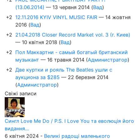
(13.06.2014)
—
13 червня 2014
(
Вад
)
+2
12.11.2016 KYIV VINYL MUSIC FAIR
—
14 жовтня
2016
(
Вад
)
+2
21.04.2018 Closer Record Market vol. 3 (г. Киев)
—
10 квітня 2018
(
Вад
)
+2
Пол Маккартни - самый богатый британский
музыкант
—
16 травня 2014
(
Администратор
)
+2
Две куртки и рояль The Beatles ушли с
аукциона за $285
—
22 березня 2014
(
Администратор
)
Свіжі записи
Сингл Love Me Do / P.S. I Love You та еволюція його
видання...
6 квітня 2024 -
Великі радощі маленького