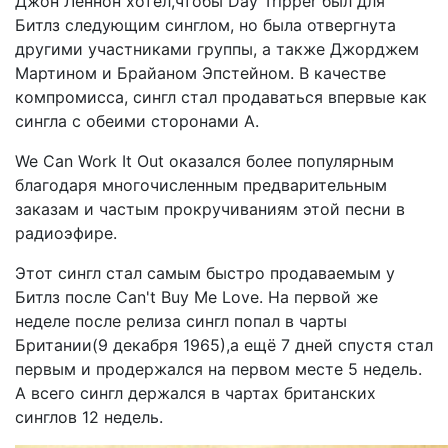
Джон Леннон хотел,чтобы Day Tripper был для
Битлз следующим синглом, но была отвергнута
другими участниками группы, а также Джорджем
Мартином и Брайаном Эпстейном. В качестве
компромисса, сингл стал продаваться впервые как
сингла с обеими сторонами A.
We Can Work It Out оказался более популярным
благодаря многочисленным предварительным
заказам и частым прокручиваниям этой песни в
радиоэфире.
Этот сингл стал самым быстро продаваемым у
Битлз после Can't Buy Me Love. На первой же
неделе после релиза сингл попал в чарты
Британии(9 декабря 1965),а ещё 7 дней спустя стал
первым и продержался на первом месте 5 недель.
А всего сингл держался в чартах британских
синглов 12 недель.