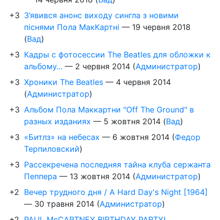
+3
З’явився анонс виходу сингла з новими
піснями Пола МакКартні
—
19 червня 2018
(
Вад
)
+3
Кадры с фотосессии The Beatles для обложки к
альбому...
—
2 червня 2014
(
Администратор
)
+3
Хроники The Beatles
—
4 червня 2014
(
Администратор
)
+3
Альбом Пола Маккартни "Off The Ground" в
разных изданиях
—
5 жовтня 2014
(
Вад
)
+3
«Битлз» на небесах
—
6 жовтня 2014
(
Федор
Терпиловский
)
+3
Рассекречена последняя тайна клуба сержанта
Пеппера
—
13 жовтня 2014
(
Администратор
)
+2
Вечер трудного дня / A Hard Day's Night [1964]
—
30 травня 2014
(
Администратор
)
+2
PAUL McCARTNEY BIRTHDAY PARTY!