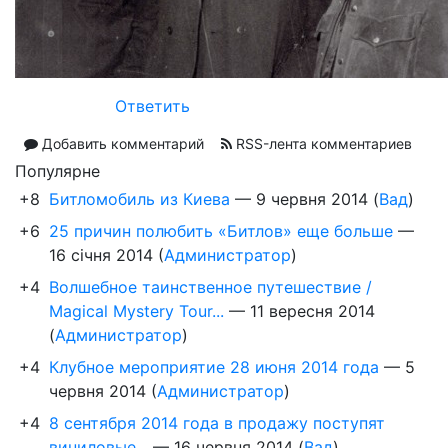
Ответить
Добавить комментарий
RSS-лента комментариев
Популярне
+8
Битломобиль из Киева
—
9 червня 2014
(
Вад
)
+6
25 причин полюбить «Битлов» еще больше
—
16 січня 2014
(
Администратор
)
+4
Волшебное таинственное путешествие /
Magical Mystery Tour...
—
11 вересня 2014
(
Администратор
)
+4
Клубное мероприятие 28 июня 2014 года
—
5
червня 2014
(
Администратор
)
+4
8 сентября 2014 года в продажу поступят
виниловые...
—
16 червня 2014
(
Вад
)