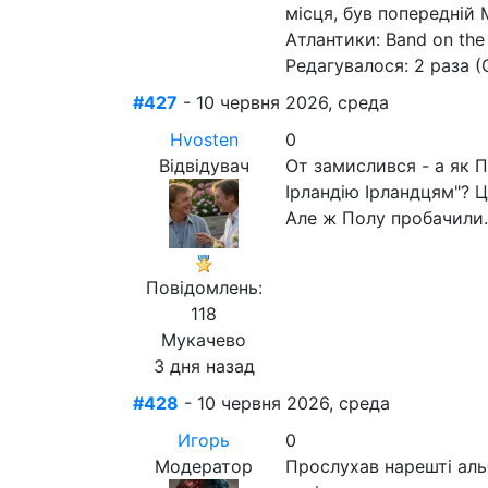
місця, був попередній
Атлантики: Band on the
Редагувалося: 2 раза (
#427
- 10 червня 2026, среда
Hvosten
0
Відвідувач
От замислився - а як П
Ірландію Ірландцям"? Ц
Але ж Полу пробачили.
Повідомлень:
118
Мукачево
3 дня назад
#428
- 10 червня 2026, среда
Игорь
0
Модератор
Прослухав нарешті альб