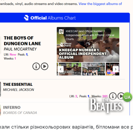
али стільки різнокольорових варіантів, бітломани все 