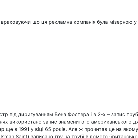
, враховуючи що ця рекламна компанія була мізерною у 
стр під диригуванням Бена Фостера і в 2-х – запис тру
існях використано запис знаменитого американського 
ер ще в 1991 у віці 65 років. Але ж прочитав це на якому
Sailsman Saint) записано гру на трубі відомого британсь