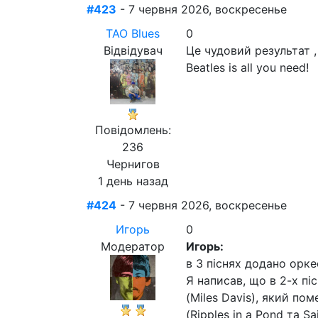
#423
- 7 червня 2026, воскресенье
ТАО Blues
0
Відвідувач
Це чудовий результат 
Beatles is all you need!
Повідомлень:
236
Чернигов
1 день назад
#424
- 7 червня 2026, воскресенье
Игорь
0
Модератор
Игорь:
в 3 піснях додано орке
Я написав, що в 2-х п
(Miles Davis), який пом
(Ripples in a Pond та 