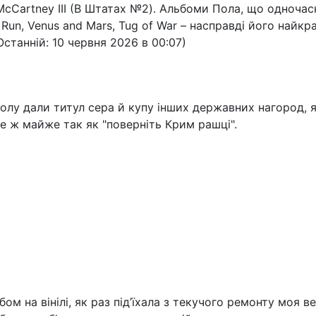
 McCartney III (В Штатах №2). Альбоми Пола, що одноча
 Run, Venus and Mars, Tug of War – насправді його найкра
Останній: 10 червня 2026 в 00:07)
олу дали титул сера й купу інших державних нагород, я
е ж майже так як "поверніть Крим рашці".
ом на вінілі, як раз під’їхала з текучого ремонту моя ве