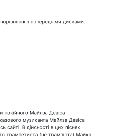
порівнянні з попередніми дисками.
би покійного Майлза Девіса
джазового музиканта Майлза Девіса
сь сайті. В дійсності в цих піснях
кого трампетиста (не трампіста) Майка