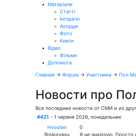
Матеріали
Статті
Інтерв'ю
Акорди
Фото
Книги
Відео
Фільми
Допомога
Главная
→
Форум
→
Участники
→
Пол М
Новости про По
Все последние новости от СМИ и из дру
#421
- 1 червня 2026, понедельник
Hvosten
0
Відвідувач
Я не аналізую. Просто