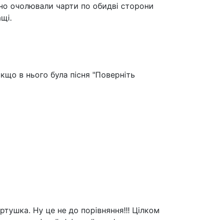
сно очолювали чарти по обидві сторони
щі.
кщо в нього була пісня "Поверніть
ртушка. Ну це не до порівняння!!! Цілком