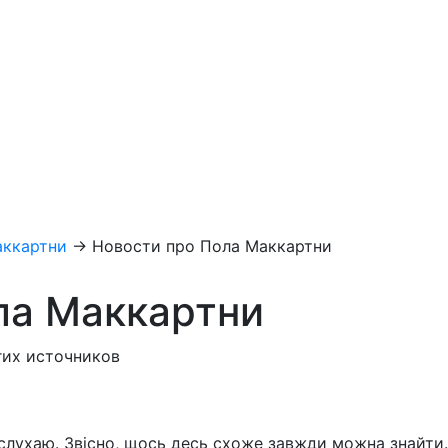
аккартни
→
Новости про Пола Маккартни
ла Маккартни
гих источников
 слухаю. Звісно, щось десь схоже завжди можна знайти.