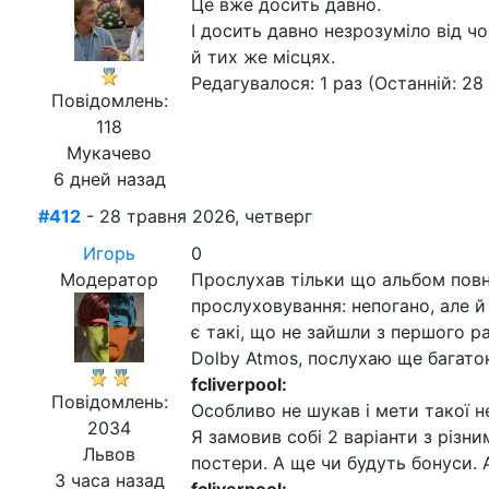
Це вже досить давно.
І досить давно незрозуміло від ч
й тих же місцях.
Редагувалося: 1 раз (Останній: 28
Повідомлень:
118
Мукачево
6 дней назад
#412
- 28 травня 2026, четверг
Игорь
0
Модератор
Прослухав тільки що альбом повн
прослуховування: непогано, але й
є такі, що не зайшли з першого ра
Dolby Atmos, послухаю ще багаток
fcliverpool:
Повідомлень:
Особливо не шукав і мети такої не
2034
Я замовив собі 2 варіанти з різн
Львов
постери. А ще чи будуть бонуси. 
3 часа назад