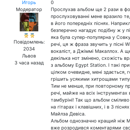
Игорь
0
Модератор
Прослухав альбом ще 2 рази в фо
прослуховуванні мене вразило те,
в його попередніх піснях. Наприк
безперечно нагадує подібну ж у пі
яка була супер-популярна у Совку
Повідомлень:
речі, ця ж фраза звучить у пісні 
2034
вокаліст, а Джіммі Макаллох. А ще
Львов
декілька нот змінено, схожість в
3 часа назад
з альбому Egypt Station. І такі 
цілком очевидне, мені здається, г
грішить усякими хитрощами типу а
Тим не менше, при повторному пр
речі, майже на всіх інструментах 
тамбуріні! Так що альбом сміливо
на гітарах і клавішних, і в 3 піс
Майлза Девіса.
Альбом однозначно кращий ніж McCa
вже розродився коментарями своїх