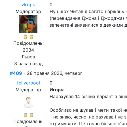
Игорь
0
Модератор
Ну і що? Читав я багато нарікань 
(перевидання Джона і Джорджа) по
запечатані виявилися з деякими 
Повідомлень:
2034
Львов
3 часа назад
#409
- 28 травня 2026, четверг
fcliverpool
0
Модератор
Игорь:
Нарахував 14 різних варіантів він
Особливо не шукав і мети такої н
– не знаю, чесно, не рахував і не 
Повідомлень:
отримувати. Це точно більше п'ят