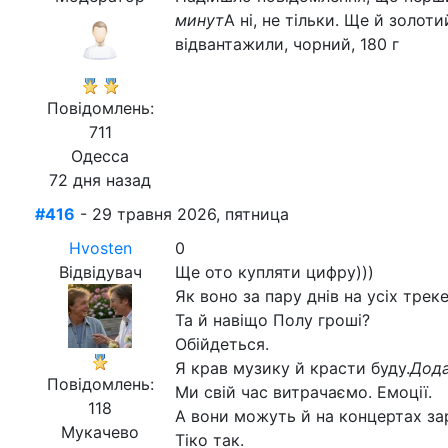
минут
А ні, не тільки. Ще й золот
відвантажили, чорний, 180 г
Повідомлень:
711
Одесса
72 дня назад
#416
- 29 травня 2026, пятница
Hvosten
0
Відвідувач
Ще ото купляти цифру)))
Як воно за пару днів на усіх треке
Та й навіщо Полу гроші?
Обійдеться.
Я крав музику й красти буду.
Дода
Повідомлень:
Ми свій час витрачаємо. Емоції.
118
А вони можуть й на концертах за
Мукачево
Тіко так.