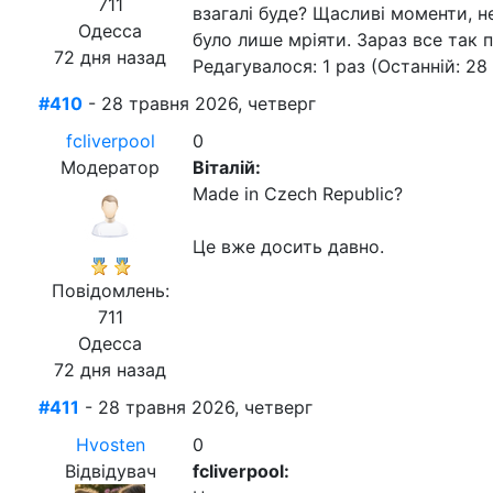
711
взагалі буде? Щасливі моменти, не
Одесса
було лише мріяти. Зараз все так п
72 дня назад
Редагувалося: 1 раз (Останній: 28
#410
- 28 травня 2026, четверг
fcliverpool
0
Модератор
Віталій:
Made in Czech Republic?
Це вже досить давно.
Повідомлень:
711
Одесса
72 дня назад
#411
- 28 травня 2026, четверг
Hvosten
0
Відвідувач
fcliverpool: