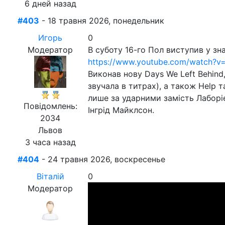
6 дней назад
#403
- 18 травня 2026, понедельник
Игорь
0
Модератор
В суботу 16-го Пол виступив у зн
https://www.youtube.com/watch?v
Виконав нову Days We Left Behin
звучала в титрах), а також Help 
лише за ударними замість Лаборіел
Повідомлень:
Інгрід Майклсон.
2034
Львов
3 часа назад
#404
- 24 травня 2026, воскресенье
Віталій
0
Модератор