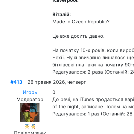
fcliverpool:
Віталій:
Made in Czech Republic?
Це вже досить давно.
На початку 10-х років, коли виро
Чехії. Ну й звичайно лишалося ще 
бітлівські платівки на початку 9
Редагувалося: 2 раза (Останній: 2
#413
- 28 травня 2026, четверг
Игорь
0
Модератор
До речі, на iTunes продається вар
of the night, записане Полем на м
Редагувалося: 1 раз (Останній: 28
Повідомлень: