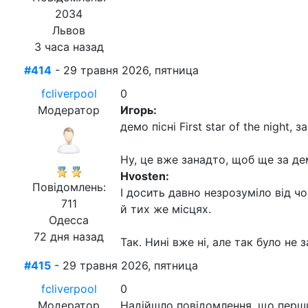
2034
Львов
3 часа назад
#414
- 29 травня 2026, пятница
fcliverpool
0
Модератор
Игорь:
демо пісні First star of the night
Ну, це вже занадто, щоб ще за де
Hvosten:
Повідомлень:
І досить давно незрозуміло від ч
711
й тих же місцях.
Одесса
72 дня назад
Так. Нині вже ні, але так було не 
#415
- 29 травня 2026, пятница
fcliverpool
0
Модератор
Надійшло повідомлення, що перший