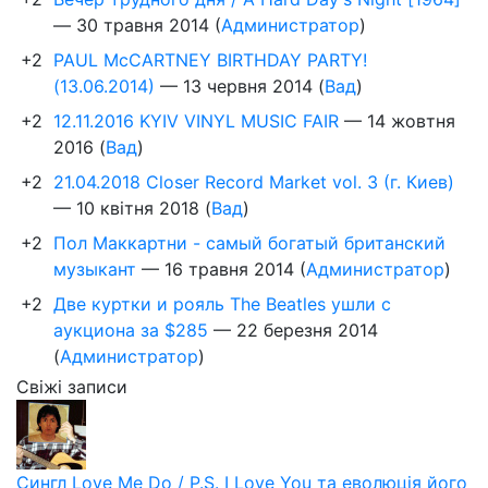
—
30 травня 2014
(
Администратор
)
+2
PAUL McCARTNEY BIRTHDAY PARTY!
(13.06.2014)
—
13 червня 2014
(
Вад
)
+2
12.11.2016 KYIV VINYL MUSIC FAIR
—
14 жовтня
2016
(
Вад
)
+2
21.04.2018 Closer Record Market vol. 3 (г. Киев)
—
10 квітня 2018
(
Вад
)
+2
Пол Маккартни - самый богатый британский
музыкант
—
16 травня 2014
(
Администратор
)
+2
Две куртки и рояль The Beatles ушли с
аукциона за $285
—
22 березня 2014
(
Администратор
)
Свіжі записи
Сингл Love Me Do / P.S. I Love You та еволюція його