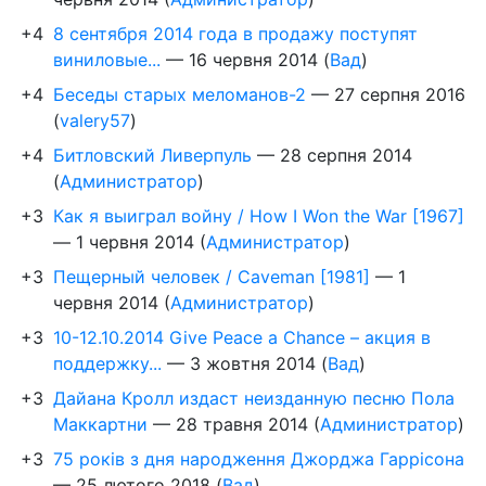
+4
8 сентября 2014 года в продажу поступят
виниловые...
—
16 червня 2014
(
Вад
)
+4
Беседы старых меломанов-2
—
27 серпня 2016
(
valery57
)
+4
Битловский Ливерпуль
—
28 серпня 2014
(
Администратор
)
+3
Как я выиграл войну / How I Won the War [1967]
—
1 червня 2014
(
Администратор
)
+3
Пещерный человек / Caveman [1981]
—
1
червня 2014
(
Администратор
)
+3
10-12.10.2014 Give Peace a Chance – акция в
поддержку...
—
3 жовтня 2014
(
Вад
)
+3
Дайана Кролл издаст неизданную песню Пола
Маккартни
—
28 травня 2014
(
Администратор
)
+3
75 років з дня народження Джорджа Гаррісона
—
25 лютого 2018
(
Вад
)