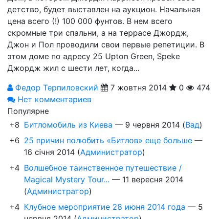
детство, будет выставлен на аукцион. Начальная
цена всего (!) 100 000 фунтов. В нем всего
скромные три спальни, а на террасе Джордж,
Джон и Пол проводили свои первые репетиции. В
этом доме по адресу 25 Upton Green, Speke
Джордж жил с шести лет, когда...
Федор Терпиловский
7 жовтня 2014
0
474
Нет комментариев
Популярне
+8
Битломобиль из Киева
—
9 червня 2014
(
Вад
)
+6
25 причин полюбить «Битлов» еще больше
—
16 січня 2014
(
Администратор
)
+4
Волшебное таинственное путешествие /
Magical Mystery Tour...
—
11 вересня 2014
(
Администратор
)
+4
Клубное мероприятие 28 июня 2014 года
—
5
червня 2014
(
Администратор
)