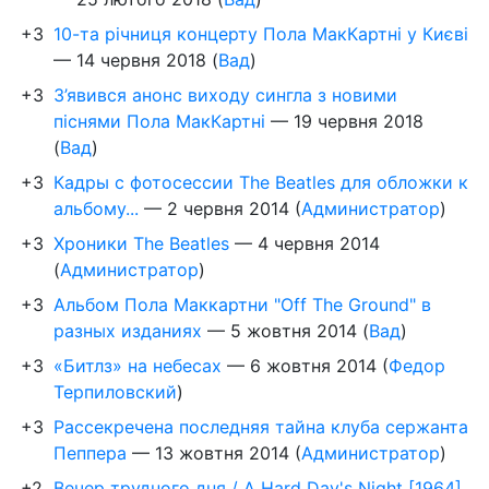
+3
10-та річниця концерту Пола МакКартні у Києві
—
14 червня 2018
(
Вад
)
+3
З’явився анонс виходу сингла з новими
піснями Пола МакКартні
—
19 червня 2018
(
Вад
)
+3
Кадры с фотосессии The Beatles для обложки к
альбому...
—
2 червня 2014
(
Администратор
)
+3
Хроники The Beatles
—
4 червня 2014
(
Администратор
)
+3
Альбом Пола Маккартни "Off The Ground" в
разных изданиях
—
5 жовтня 2014
(
Вад
)
+3
«Битлз» на небесах
—
6 жовтня 2014
(
Федор
Терпиловский
)
+3
Рассекречена последняя тайна клуба сержанта
Пеппера
—
13 жовтня 2014
(
Администратор
)
+2
Вечер трудного дня / A Hard Day's Night [1964]