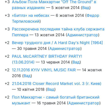
+3
Альбом Пола Маккартни "Off The Ground" в
разных изданиях
—
5 жовтня 2014
(
Вад
)
+3
«Битлз» на небесах
—
6 жовтня 2014
(
Федор
Терпиловский
)
+3
Рассекречена последняя тайна клуба сержанта
Пеппера
—
13 жовтня 2014
(
Администратор
)
+2
Вечер трудного дня / A Hard Day's Night [1964]
—
30 травня 2014
(
Администратор
)
+2
PAUL McCARTNEY BIRTHDAY PARTY!
(13.06.2014)
—
13 червня 2014
(
Вад
)
+2
12.11.2016 KYIV VINYL MUSIC FAIR
—
14 жовтня
2016
(
Вад
)
+2
21.04.2018 Closer Record Market vol. 3 (г. Киев)
—
10 квітня 2018
(
Вад
)
+2
Пол Маккартни - самый богатый британский
музыкант
—
16 травня 2014
(
Администратор
)