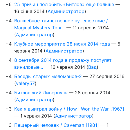
+6
25 причин полюбить «Битлов» еще больше
—
16 січня 2014
(
Администратор
)
+4
Волшебное таинственное путешествие /
Magical Mystery Tour...
—
11 вересня 2014
(
Администратор
)
+4
Клубное мероприятие 28 июня 2014 года
—
5
червня 2014
(
Администратор
)
+4
8 сентября 2014 года в продажу поступят
виниловые...
—
16 червня 2014
(
Вад
)
+4
Беседы старых меломанов-2
—
27 серпня 2016
(
valery57
)
+4
Битловский Ливерпуль
—
28 серпня 2014
(
Администратор
)
+3
Как я выиграл войну / How I Won the War [1967]
—
1 червня 2014
(
Администратор
)
+3
Пещерный человек / Caveman [1981]
—
1