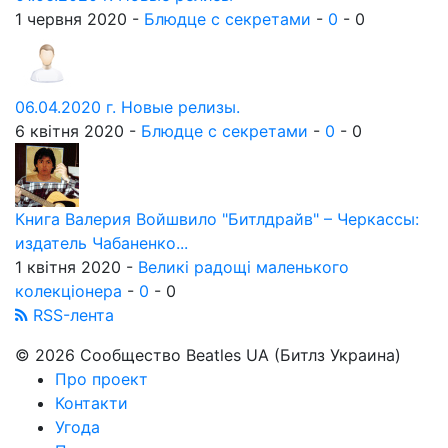
1 червня 2020 -
Блюдце с секретами
-
0
-
0
06.04.2020 г. Новые релизы.
6 квітня 2020 -
Блюдце с секретами
-
0
-
0
Книга Валерия Войшвило "Битлдрайв" – Черкассы:
издатель Чабаненко...
1 квітня 2020 -
Великі радощі маленького
колекціонера
-
0
-
0
RSS-лента
© 2026 Сообщество Beatles UA (Битлз Украина)
Про проект
Контакти
Угода