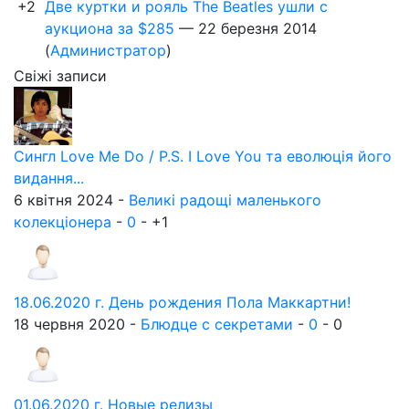
+2
Две куртки и рояль The Beatles ушли с
аукциона за $285
—
22 березня 2014
(
Администратор
)
Свіжі записи
Сингл Love Me Do / P.S. I Love You та еволюція його
видання...
6 квітня 2024 -
Великі радощі маленького
колекціонера
-
0
-
+1
18.06.2020 г. День рождения Пола Маккартни!
18 червня 2020 -
Блюдце с секретами
-
0
-
0
01.06.2020 г. Новые релизы