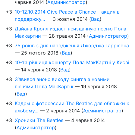
червня 2014
(
Администратор
)
+3
10-12.10.2014 Give Peace a Chance – акция в
поддержку...
—
3 жовтня 2014
(
Вад
)
+3
Дайана Кролл издаст неизданную песню Пола
Маккартни
—
28 травня 2014
(
Администратор
)
+3
75 років з дня народження Джорджа Гаррісона
—
25 лютого 2018
(
Вад
)
+3
10-та річниця концерту Пола МакКартні у Києві
—
14 червня 2018
(
Вад
)
+3
З’явився анонс виходу сингла з новими
піснями Пола МакКартні
—
19 червня 2018
(
Вад
)
+3
Кадры с фотосессии The Beatles для обложки к
альбому...
—
2 червня 2014
(
Администратор
)
+3
Хроники The Beatles
—
4 червня 2014
(
Администратор
)