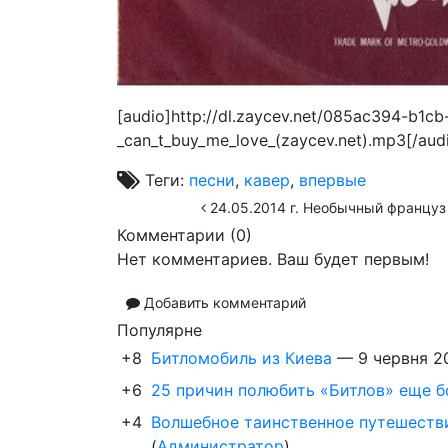
[audio]http://dl.zaycev.net/085ac394-b1c
_can_t_buy_me_love_(zaycev.net).mp3[/aud
Теги:
песни
,
кавер
,
впервые
24.05.2014 г. Необычный француз
Комментарии (
0
)
Нет комментариев. Ваш будет первым!
Добавить комментарий
Популярне
+8
Битломобиль из Киева
—
9 червня 2
+6
25 причин полюбить «Битлов» еще 
+4
Волшебное таинственное путешествие 
(
Администратор
)