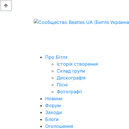
Про Бітлз
Історія створення
Склад групи
Дискографія
Пісні
Фотографії
Новини
Форум
Заходи
Блоги
Оголошення