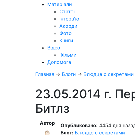
Матеріали
Статті
Інтерв'ю
Акорди
Фото
Книги
Відео
Фільми
Допомога
Главная
→
Блоги
→
Блюдце с секретами
23.05.2014 г. П
Битлз
Автор
Опубликовано:
4454 дня назад
Блог:
Блюдце с секретами