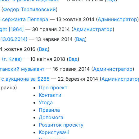
(
Федор Терпиловский
)
а сержанта Пеппера
—
13 жовтня 2014
(
Администратор
)
ght [1964]
—
30 травня 2014
(
Администратор
)
3.06.2014)
—
13 червня 2014
(
Вад
)
4 жовтня 2016
(
Вад
)
 (г. Киев)
—
10 квітня 2018
(
Вад
)
танский музыкант
—
16 травня 2014
(
Администратор
)
 с аукциона за $285
—
22 березня 2014
(
Администрато
краина)
Про проект
Контакти
Угода
Правила
Допомога
Розвиток проекту
Користувачі