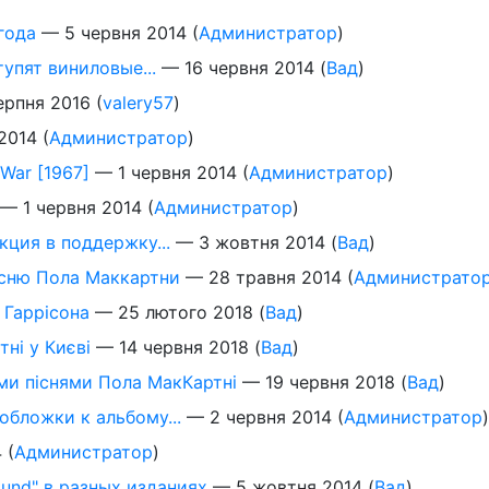
года
—
5 червня 2014
(
Администратор
)
упят виниловые...
—
16 червня 2014
(
Вад
)
ерпня 2016
(
valery57
)
2014
(
Администратор
)
War [1967]
—
1 червня 2014
(
Администратор
)
—
1 червня 2014
(
Администратор
)
акция в поддержку...
—
3 жовтня 2014
(
Вад
)
есню Пола Маккартни
—
28 травня 2014
(
Администрато
 Гаррісона
—
25 лютого 2018
(
Вад
)
ні у Києві
—
14 червня 2018
(
Вад
)
ими піснями Пола МакКартні
—
19 червня 2018
(
Вад
)
обложки к альбому...
—
2 червня 2014
(
Администратор
)
4
(
Администратор
)
und" в разных изданиях
—
5 жовтня 2014
(
Вад
)