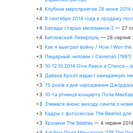
+4
Клубное мероприятие 28 июня 2014 
+4
8 сентября 2014 года в продажу пост
+4
Беседы старых меломанов-2
—
27 с
+4
Битловский Ливерпуль
—
28 серпня 
+3
Как я выиграл войну / How I Won the 
+3
Пещерный человек / Caveman [1981]
+3
10-12.10.2014 Give Peace a Chance – 
+3
Дайана Кролл издаст неизданную п
+3
75 років з дня народження Джорджа
+3
10-та річниця концерту Пола МакКарт
+3
З’явився анонс виходу сингла з нов
+3
Кадры с фотосессии The Beatles для 
+3
Хроники The Beatles
—
4 червня 201
+3
Альбом Пола Маккартни "Off The Gro