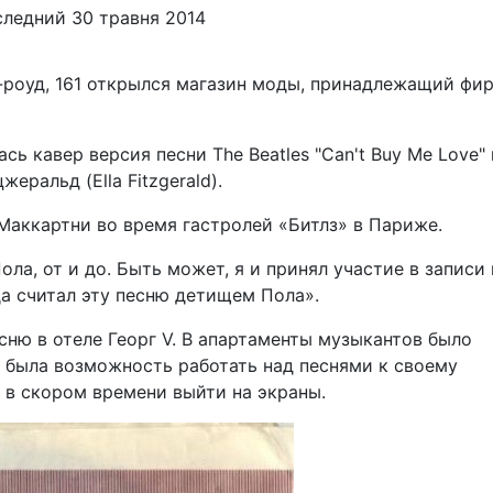
ледний 30 травня 2014
гз-роуд, 161 открылся магазин моды, принадлежащий фи
сь кавер версия песни The Beatles "Can't Buy Me Love" 
еральд (Ella Fitzgerald).
 Маккартни во время гастролей «Битлз» в Париже.
ла, от и до. Быть может, я и принял участие в записи 
гда считал эту песню детищем Пола».
сню в отеле Георг V. В апартаменты музыкантов было
х была возможность работать над песнями к своему
 в скором времени выйти на экраны.