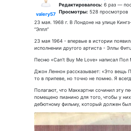
Редактировалось:
6 раз — пос
Просмотры:
528 просмотров
valery57
23 мая. 1968 г. В Лондоне на улице Кин
“Эппл”
23 мая 1964 - впервые в истории появила
исполнении другого артиста - Эллы Фитцж
Песню «Can’t Buy Me Love» написал Пол
Джон Леннон рассказывает: «Это вещь По
то в припеве, но точно не помню. Я все
Полагают, что Маккартни сочинил эту пе
помещено пианино для того, чтобы у ни
дебютному фильму, который должен был