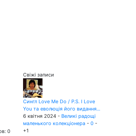
Свіжі записи
Сингл Love Me Do / P.S. I Love
You та еволюція його видання...
6 квітня 2024 -
Великі радощі
маленького колекціонера
-
0
-
+1
ов: 0