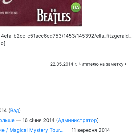
b-4efa-b2cc-c51acc6cd753/1453/145392/ella_fitzgerald_-
io]
22.05.2014 г. Читателю на заметку
014
(
Вад
)
больше
—
16 січня 2014
(
Администратор
)
/ Magical Mystery Tour...
—
11 вересня 2014