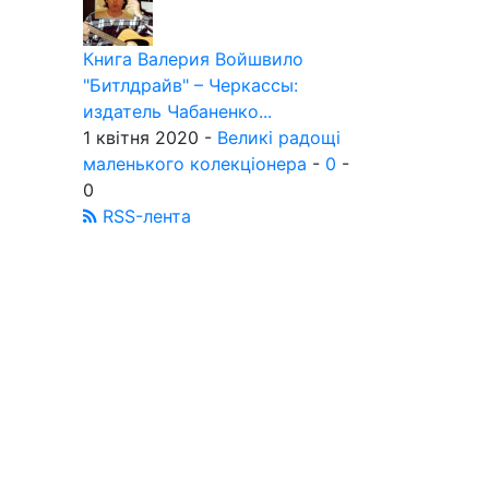
Книга Валерия Войшвило
"Битлдрайв" – Черкассы:
издатель Чабаненко...
1 квітня 2020 -
Великі радощі
маленького колекціонера
-
0
-
0
RSS-лента