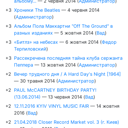
альбому...
—
2 червня 2014
(
Администратор
)
+3
Хроники The Beatles
—
4 червня 2014
(
Администратор
)
+3
Альбом Пола Маккартни "Off The Ground" в
разных изданиях
—
5 жовтня 2014
(
Вад
)
+3
«Битлз» на небесах
—
6 жовтня 2014
(
Федор
Терпиловский
)
+3
Рассекречена последняя тайна клуба сержанта
Пеппера
—
13 жовтня 2014
(
Администратор
)
+2
Вечер трудного дня / A Hard Day's Night [1964]
—
30 травня 2014
(
Администратор
)
+2
PAUL McCARTNEY BIRTHDAY PARTY!
(13.06.2014)
—
13 червня 2014
(
Вад
)
+2
12.11.2016 KYIV VINYL MUSIC FAIR
—
14 жовтня
2016
(
Вад
)
+2
21.04.2018 Closer Record Market vol. 3 (г. Киев)