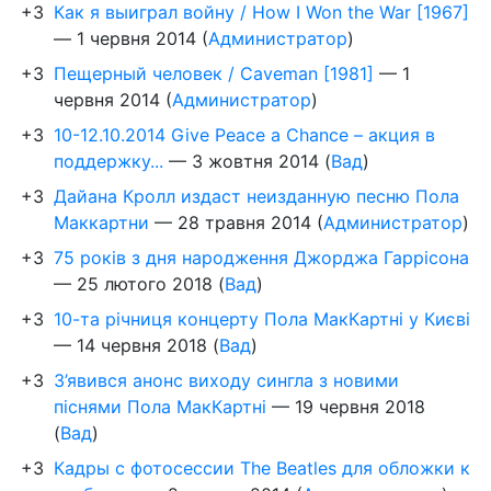
+3
Как я выиграл войну / How I Won the War [1967]
—
1 червня 2014
(
Администратор
)
+3
Пещерный человек / Caveman [1981]
—
1
червня 2014
(
Администратор
)
+3
10-12.10.2014 Give Peace a Chance – акция в
поддержку...
—
3 жовтня 2014
(
Вад
)
+3
Дайана Кролл издаст неизданную песню Пола
Маккартни
—
28 травня 2014
(
Администратор
)
+3
75 років з дня народження Джорджа Гаррісона
—
25 лютого 2018
(
Вад
)
+3
10-та річниця концерту Пола МакКартні у Києві
—
14 червня 2018
(
Вад
)
+3
З’явився анонс виходу сингла з новими
піснями Пола МакКартні
—
19 червня 2018
(
Вад
)
+3
Кадры с фотосессии The Beatles для обложки к