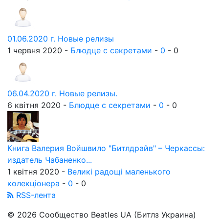
01.06.2020 г. Новые релизы
1 червня 2020 -
Блюдце с секретами
-
0
-
0
06.04.2020 г. Новые релизы.
6 квітня 2020 -
Блюдце с секретами
-
0
-
0
Книга Валерия Войшвило "Битлдрайв" – Черкассы:
издатель Чабаненко...
1 квітня 2020 -
Великі радощі маленького
колекціонера
-
0
-
0
RSS-лента
© 2026 Сообщество Beatles UA (Битлз Украина)