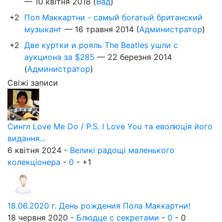
—
10 квітня 2018
(
Вад
)
+2
Пол Маккартни - самый богатый британский
музыкант
—
16 травня 2014
(
Администратор
)
+2
Две куртки и рояль The Beatles ушли с
аукциона за $285
—
22 березня 2014
(
Администратор
)
Свіжі записи
Сингл Love Me Do / P.S. I Love You та еволюція його
видання...
6 квітня 2024 -
Великі радощі маленького
колекціонера
-
0
-
+1
18.06.2020 г. День рождения Пола Маккартни!
18 червня 2020 -
Блюдце с секретами
-
0
-
0