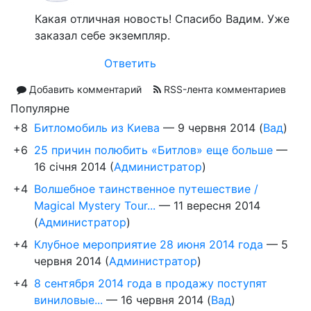
Какая отличная новость! Спасибо Вадим. Уже
заказал себе экземпляр.
Ответить
Добавить комментарий
RSS-лента комментариев
Популярне
+8
Битломобиль из Киева
—
9 червня 2014
(
Вад
)
+6
25 причин полюбить «Битлов» еще больше
—
16 січня 2014
(
Администратор
)
+4
Волшебное таинственное путешествие /
Magical Mystery Tour...
—
11 вересня 2014
(
Администратор
)
+4
Клубное мероприятие 28 июня 2014 года
—
5
червня 2014
(
Администратор
)
+4
8 сентября 2014 года в продажу поступят
виниловые...
—
16 червня 2014
(
Вад
)