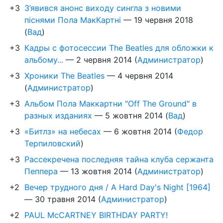
+3
З’явився анонс виходу сингла з новими
піснями Пола МакКартні
—
19 червня 2018
(
Вад
)
+3
Кадры с фотосессии The Beatles для обложки к
альбому...
—
2 червня 2014
(
Администратор
)
+3
Хроники The Beatles
—
4 червня 2014
(
Администратор
)
+3
Альбом Пола Маккартни "Off The Ground" в
разных изданиях
—
5 жовтня 2014
(
Вад
)
+3
«Битлз» на небесах
—
6 жовтня 2014
(
Федор
Терпиловский
)
+3
Рассекречена последняя тайна клуба сержанта
Пеппера
—
13 жовтня 2014
(
Администратор
)
+2
Вечер трудного дня / A Hard Day's Night [1964]
—
30 травня 2014
(
Администратор
)
+2
PAUL McCARTNEY BIRTHDAY PARTY!