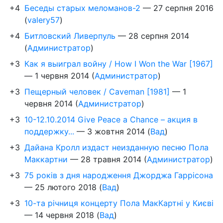
+4
Беседы старых меломанов-2
—
27 серпня 2016
(
valery57
)
+4
Битловский Ливерпуль
—
28 серпня 2014
(
Администратор
)
+3
Как я выиграл войну / How I Won the War [1967]
—
1 червня 2014
(
Администратор
)
+3
Пещерный человек / Caveman [1981]
—
1
червня 2014
(
Администратор
)
+3
10-12.10.2014 Give Peace a Chance – акция в
поддержку...
—
3 жовтня 2014
(
Вад
)
+3
Дайана Кролл издаст неизданную песню Пола
Маккартни
—
28 травня 2014
(
Администратор
)
+3
75 років з дня народження Джорджа Гаррісона
—
25 лютого 2018
(
Вад
)
+3
10-та річниця концерту Пола МакКартні у Києві
—
14 червня 2018
(
Вад
)