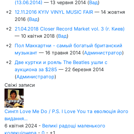
(13.06.2014)
—
13 червня 2014
(
Вад
)
+2
12.11.2016 KYIV VINYL MUSIC FAIR
—
14 жовтня
2016
(
Вад
)
+2
21.04.2018 Closer Record Market vol. 3 (г. Киев)
—
10 квітня 2018
(
Вад
)
+2
Пол Маккартни - самый богатый британский
музыкант
—
16 травня 2014
(
Администратор
)
+2
Две куртки и рояль The Beatles ушли с
аукциона за $285
—
22 березня 2014
(
Администратор
)
Свіжі записи
Сингл Love Me Do / P.S. I Love You та еволюція його
видання...
6 квітня 2024 -
Великі радощі маленького
колекціонера
-
0
-
+1