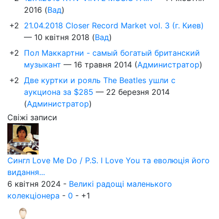
2016
(
Вад
)
+2
21.04.2018 Closer Record Market vol. 3 (г. Киев)
—
10 квітня 2018
(
Вад
)
+2
Пол Маккартни - самый богатый британский
музыкант
—
16 травня 2014
(
Администратор
)
+2
Две куртки и рояль The Beatles ушли с
аукциона за $285
—
22 березня 2014
(
Администратор
)
Свіжі записи
Сингл Love Me Do / P.S. I Love You та еволюція його
видання...
6 квітня 2024 -
Великі радощі маленького
колекціонера
-
0
-
+1