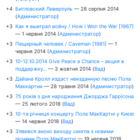
+4
Битловский Ливерпуль
—
28 серпня 2014
(
Администратор
)
+3
Как я выиграл войну / How I Won the War [1967]
—
1 червня 2014
(
Администратор
)
+3
Пещерный человек / Caveman [1981]
—
1
червня 2014
(
Администратор
)
+3
10-12.10.2014 Give Peace a Chance – акция в
поддержку...
—
3 жовтня 2014
(
Вад
)
+3
Дайана Кролл издаст неизданную песню Пола
Маккартни
—
28 травня 2014
(
Администратор
)
+3
75 років з дня народження Джорджа Гаррісона
—
25 лютого 2018
(
Вад
)
+3
10-та річниця концерту Пола МакКартні у Києві
—
14 червня 2018
(
Вад
)
+3
З’явився анонс виходу сингла з новими
піснями Пола МакКартні
—
19 червня 2018