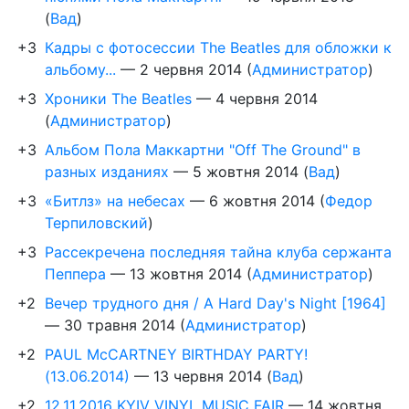
(
Вад
)
+3
Кадры с фотосессии The Beatles для обложки к
альбому...
—
2 червня 2014
(
Администратор
)
+3
Хроники The Beatles
—
4 червня 2014
(
Администратор
)
+3
Альбом Пола Маккартни "Off The Ground" в
разных изданиях
—
5 жовтня 2014
(
Вад
)
+3
«Битлз» на небесах
—
6 жовтня 2014
(
Федор
Терпиловский
)
+3
Рассекречена последняя тайна клуба сержанта
Пеппера
—
13 жовтня 2014
(
Администратор
)
+2
Вечер трудного дня / A Hard Day's Night [1964]
—
30 травня 2014
(
Администратор
)
+2
PAUL McCARTNEY BIRTHDAY PARTY!
(13.06.2014)
—
13 червня 2014
(
Вад
)
+2
12.11.2016 KYIV VINYL MUSIC FAIR
—
14 жовтня