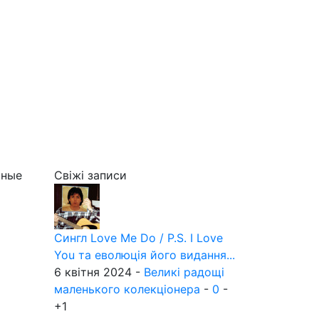
иные
Свіжі записи
Сингл Love Me Do / P.S. I Love
You та еволюція його видання...
6 квітня 2024 -
Великі радощі
маленького колекціонера
-
0
-
+1