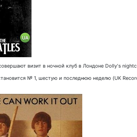
вершают визит в ночной клуб в Лондоне Dolly's nightc
t" становится № 1, шестую и последнюю неделю (UK Recor