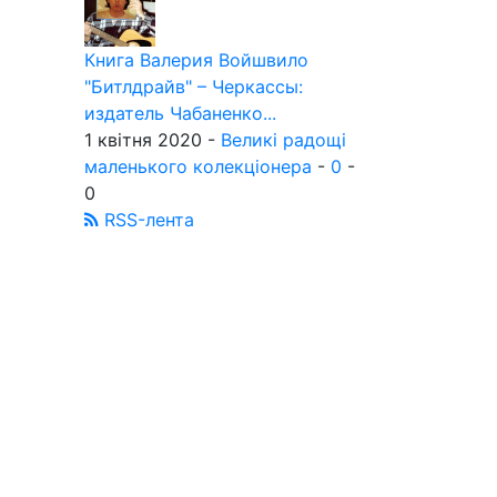
Книга Валерия Войшвило
"Битлдрайв" – Черкассы:
издатель Чабаненко...
1 квітня 2020 -
Великі радощі
маленького колекціонера
-
0
-
0
RSS-лента