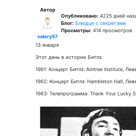
Автор
Опубликовано:
4225 дней наза
Блог:
Блюдце с секретами
Просмотры:
414 просмотров
valery57
13 января
Этот день в истории Битлз:
1961: Концерт Битлз: Aintree Institute, Лив
1962: Концерт Битлз: Hambleton Hall, Лив
1963: Телепрограмма: Thank Your Lucky St