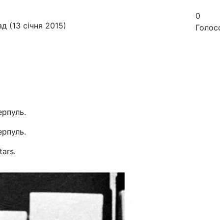
0
д (13 січня 2015)
Голос
ерпуль.
ерпуль.
ars.