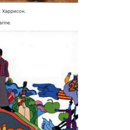
ж Харрисон.
rine.