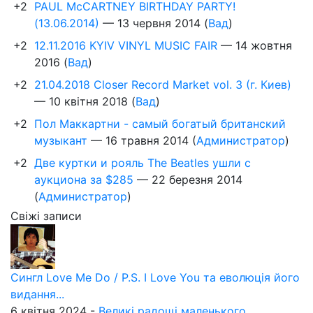
+2
PAUL McCARTNEY BIRTHDAY PARTY!
(13.06.2014)
—
13 червня 2014
(
Вад
)
+2
12.11.2016 KYIV VINYL MUSIC FAIR
—
14 жовтня
2016
(
Вад
)
+2
21.04.2018 Closer Record Market vol. 3 (г. Киев)
—
10 квітня 2018
(
Вад
)
+2
Пол Маккартни - самый богатый британский
музыкант
—
16 травня 2014
(
Администратор
)
+2
Две куртки и рояль The Beatles ушли с
аукциона за $285
—
22 березня 2014
(
Администратор
)
Свіжі записи
Сингл Love Me Do / P.S. I Love You та еволюція його
видання...
6 квітня 2024 -
Великі радощі маленького