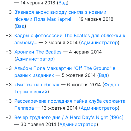
—
14 червня 2018
(
Вад
)
+3
З’явився анонс виходу сингла з новими
піснями Пола МакКартні
—
19 червня 2018
(
Вад
)
+3
Кадры с фотосессии The Beatles для обложки к
альбому...
—
2 червня 2014
(
Администратор
)
+3
Хроники The Beatles
—
4 червня 2014
(
Администратор
)
+3
Альбом Пола Маккартни "Off The Ground" в
разных изданиях
—
5 жовтня 2014
(
Вад
)
+3
«Битлз» на небесах
—
6 жовтня 2014
(
Федор
Терпиловский
)
+3
Рассекречена последняя тайна клуба сержанта
Пеппера
—
13 жовтня 2014
(
Администратор
)
+2
Вечер трудного дня / A Hard Day's Night [1964]
—
30 травня 2014
(
Администратор
)