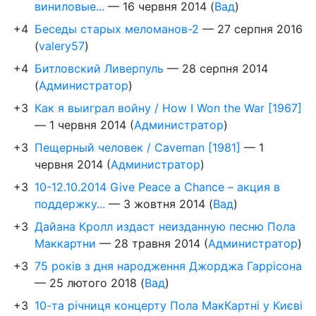
виниловые...
—
16 червня 2014
(
Вад
)
+4
Беседы старых меломанов-2
—
27 серпня 2016
(
valery57
)
+4
Битловский Ливерпуль
—
28 серпня 2014
(
Администратор
)
+3
Как я выиграл войну / How I Won the War [1967]
—
1 червня 2014
(
Администратор
)
+3
Пещерный человек / Caveman [1981]
—
1
червня 2014
(
Администратор
)
+3
10-12.10.2014 Give Peace a Chance – акция в
поддержку...
—
3 жовтня 2014
(
Вад
)
+3
Дайана Кролл издаст неизданную песню Пола
Маккартни
—
28 травня 2014
(
Администратор
)
+3
75 років з дня народження Джорджа Гаррісона
—
25 лютого 2018
(
Вад
)
+3
10-та річниця концерту Пола МакКартні у Києві