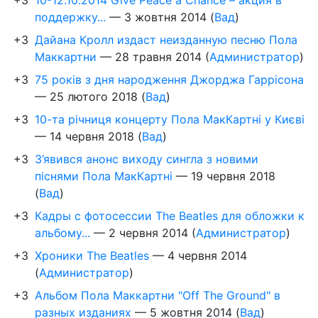
поддержку...
—
3 жовтня 2014
(
Вад
)
+3
Дайана Кролл издаст неизданную песню Пола
Маккартни
—
28 травня 2014
(
Администратор
)
+3
75 років з дня народження Джорджа Гаррісона
—
25 лютого 2018
(
Вад
)
+3
10-та річниця концерту Пола МакКартні у Києві
—
14 червня 2018
(
Вад
)
+3
З’явився анонс виходу сингла з новими
піснями Пола МакКартні
—
19 червня 2018
(
Вад
)
+3
Кадры с фотосессии The Beatles для обложки к
альбому...
—
2 червня 2014
(
Администратор
)
+3
Хроники The Beatles
—
4 червня 2014
(
Администратор
)
+3
Альбом Пола Маккартни "Off The Ground" в
разных изданиях
—
5 жовтня 2014
(
Вад
)