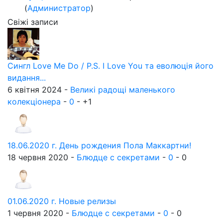
(
Администратор
)
Свіжі записи
Сингл Love Me Do / P.S. I Love You та еволюція його
видання...
6 квітня 2024 -
Великі радощі маленького
колекціонера
-
0
-
+1
18.06.2020 г. День рождения Пола Маккартни!
18 червня 2020 -
Блюдце с секретами
-
0
-
0
01.06.2020 г. Новые релизы
1 червня 2020 -
Блюдце с секретами
-
0
-
0