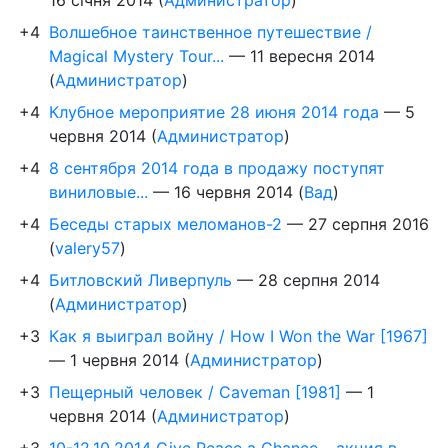
+4
Волшебное таинственное путешествие /
Magical Mystery Tour...
—
11 вересня 2014
(
Администратор
)
+4
Клубное мероприятие 28 июня 2014 года
—
5
червня 2014
(
Администратор
)
+4
8 сентября 2014 года в продажу поступят
виниловые...
—
16 червня 2014
(
Вад
)
+4
Беседы старых меломанов-2
—
27 серпня 2016
(
valery57
)
+4
Битловский Ливерпуль
—
28 серпня 2014
(
Администратор
)
+3
Как я выиграл войну / How I Won the War [1967]
—
1 червня 2014
(
Администратор
)
+3
Пещерный человек / Caveman [1981]
—
1
червня 2014
(
Администратор
)
+3
10-12.10.2014 Give Peace a Chance – акция в