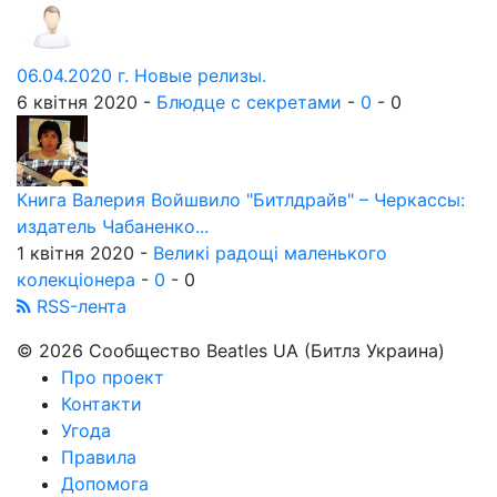
06.04.2020 г. Новые релизы.
6 квітня 2020 -
Блюдце с секретами
-
0
-
0
Книга Валерия Войшвило "Битлдрайв" – Черкассы:
издатель Чабаненко...
1 квітня 2020 -
Великі радощі маленького
колекціонера
-
0
-
0
RSS-лента
© 2026 Сообщество Beatles UA (Битлз Украина)
Про проект
Контакти
Угода
Правила
Допомога