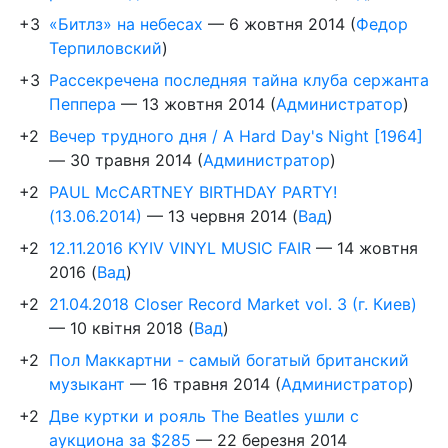
+3
«Битлз» на небесах
—
6 жовтня 2014
(
Федор
Терпиловский
)
+3
Рассекречена последняя тайна клуба сержанта
Пеппера
—
13 жовтня 2014
(
Администратор
)
+2
Вечер трудного дня / A Hard Day's Night [1964]
—
30 травня 2014
(
Администратор
)
+2
PAUL McCARTNEY BIRTHDAY PARTY!
(13.06.2014)
—
13 червня 2014
(
Вад
)
+2
12.11.2016 KYIV VINYL MUSIC FAIR
—
14 жовтня
2016
(
Вад
)
+2
21.04.2018 Closer Record Market vol. 3 (г. Киев)
—
10 квітня 2018
(
Вад
)
+2
Пол Маккартни - самый богатый британский
музыкант
—
16 травня 2014
(
Администратор
)
+2
Две куртки и рояль The Beatles ушли с
аукциона за $285
—
22 березня 2014