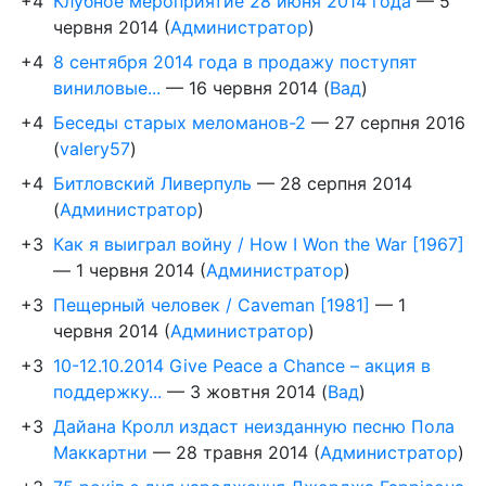
+4
Клубное мероприятие 28 июня 2014 года
—
5
червня 2014
(
Администратор
)
+4
8 сентября 2014 года в продажу поступят
виниловые...
—
16 червня 2014
(
Вад
)
+4
Беседы старых меломанов-2
—
27 серпня 2016
(
valery57
)
+4
Битловский Ливерпуль
—
28 серпня 2014
(
Администратор
)
+3
Как я выиграл войну / How I Won the War [1967]
—
1 червня 2014
(
Администратор
)
+3
Пещерный человек / Caveman [1981]
—
1
червня 2014
(
Администратор
)
+3
10-12.10.2014 Give Peace a Chance – акция в
поддержку...
—
3 жовтня 2014
(
Вад
)
+3
Дайана Кролл издаст неизданную песню Пола
Маккартни
—
28 травня 2014
(
Администратор
)