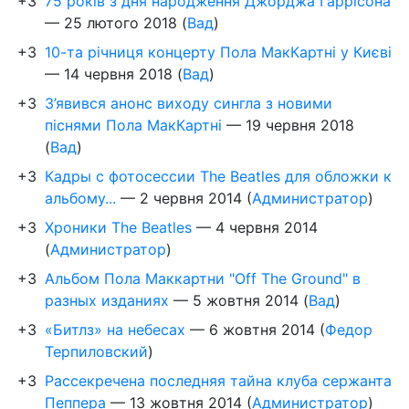
+3
75 років з дня народження Джорджа Гаррісона
—
25 лютого 2018
(
Вад
)
+3
10-та річниця концерту Пола МакКартні у Києві
—
14 червня 2018
(
Вад
)
+3
З’явився анонс виходу сингла з новими
піснями Пола МакКартні
—
19 червня 2018
(
Вад
)
+3
Кадры с фотосессии The Beatles для обложки к
альбому...
—
2 червня 2014
(
Администратор
)
+3
Хроники The Beatles
—
4 червня 2014
(
Администратор
)
+3
Альбом Пола Маккартни "Off The Ground" в
разных изданиях
—
5 жовтня 2014
(
Вад
)
+3
«Битлз» на небесах
—
6 жовтня 2014
(
Федор
Терпиловский
)
+3
Рассекречена последняя тайна клуба сержанта
Пеппера
—
13 жовтня 2014
(
Администратор
)