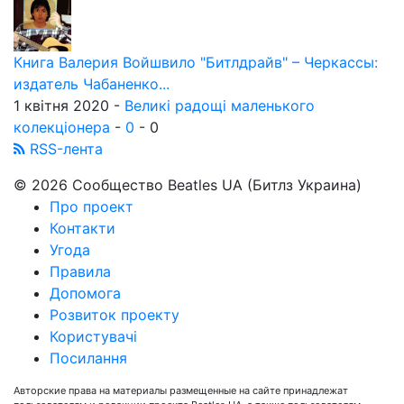
Книга Валерия Войшвило "Битлдрайв" – Черкассы:
издатель Чабаненко...
1 квітня 2020 -
Великі радощі маленького
колекціонера
-
0
-
0
RSS-лента
© 2026 Сообщество Beatles UA (Битлз Украина)
Про проект
Контакти
Угода
Правила
Допомога
Розвиток проекту
Користувачі
Посилання
Авторские права на материалы размещенные на сайте принадлежат