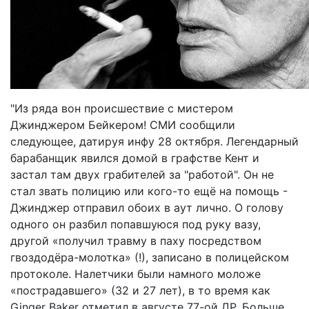
"Из ряда вон происшествие с мистером
Джинджером Бейкером! СМИ сообщили
следующее, датируя инфу 28 октября. Легендарный
барабанщик явился домой в графстве Кент и
застал там двух грабителей за "работой". Он не
стал звать полицию или кого-то ещё на помощь -
Джинджер отправил обоих в аут лично. О голову
одного он разбил попавшуюся под руку вазу,
другой «получил травму в паху посредством
гвоздодёра-молотка» (!), записано в полицейском
протоколе. Налетчики были намного моложе
«пострадавшего» (32 и 27 лет), в то время как
Ginger Baker отметил в августе 77-ой ДР. Больше