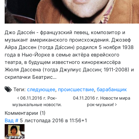
Джо Дассе́н - французский певец, композитор и
музыкант американского происхождения. Джозеф
Айра Дассен (тогда Да́ссин) родился 5 ноября 1938
года в Нью-Йорке в семье актёра еврейского
театра, в будущем известного кинорежиссёра
Жюля Дассена (тогда Джулиус Дассин; 1911-2008) и
скрипачки Беатрис...
Теги:
следующее
,
происшествие
,
барабанщик
06.11.2016 г. Рок-
04.11.2016 г. Новости мира
музыкальные новости.
рок-музыки!
Комментарии (
1
)
Вад
#
5 листопада 2016 в 11:56
+1