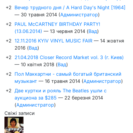
+2
Вечер трудного дня / A Hard Day's Night [1964]
—
30 травня 2014
(
Администратор
)
+2
PAUL McCARTNEY BIRTHDAY PARTY!
(13.06.2014)
—
13 червня 2014
(
Вад
)
+2
12.11.2016 KYIV VINYL MUSIC FAIR
—
14 жовтня
2016
(
Вад
)
+2
21.04.2018 Closer Record Market vol. 3 (г. Киев)
—
10 квітня 2018
(
Вад
)
+2
Пол Маккартни - самый богатый британский
музыкант
—
16 травня 2014
(
Администратор
)
+2
Две куртки и рояль The Beatles ушли с
аукциона за $285
—
22 березня 2014
(
Администратор
)
Свіжі записи