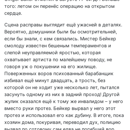
того: летом он перенёс операцию на открытом
сердце.
Сцена расправы выглядит ещё ужасней в деталях.
Вероятно, домушники были бы осмотрительней,
если бы знали, с кем связались. Мистер Бейкер
смолоду известен бешеным темпераментов и
слепой неуправляемой яростью, которая
охватывает артиста по малейшему поводу, не
говоря уж о покушении на его жилище.
Поверженных воров психованный барабанщик
избивал ещё минут двадцать, а трость, без
которой он не ходит уже несколько лет, пытался
засунуть одному из них в задний проход! Другой
жулик оказался ещё к тому же инвалидом – у него
вместо руки протез. Бейкер вырвал у него этот
протез и использовал его как дубину. В итоге, пока
хозяин дома, покуривая, переводил дух, полицию
вызвал по сотовому сам едва не погибший вор,