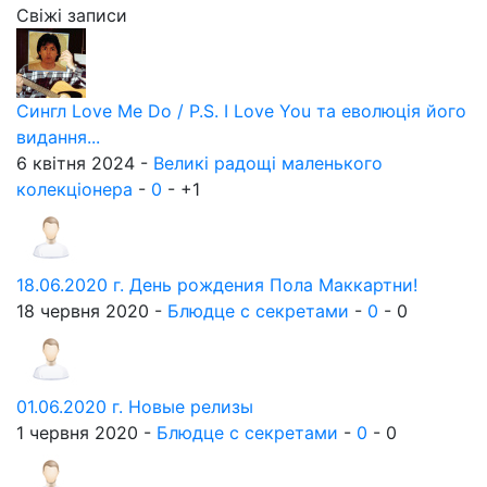
Свіжі записи
Сингл Love Me Do / P.S. I Love You та еволюція його
видання...
6 квітня 2024 -
Великі радощі маленького
колекціонера
-
0
-
+1
18.06.2020 г. День рождения Пола Маккартни!
18 червня 2020 -
Блюдце с секретами
-
0
-
0
01.06.2020 г. Новые релизы
1 червня 2020 -
Блюдце с секретами
-
0
-
0