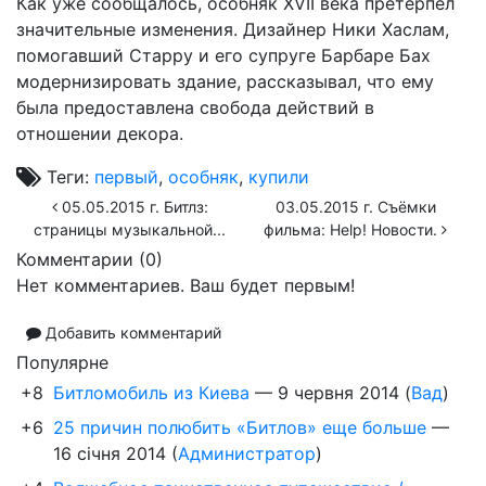
Как уже сообщалось, особняк XVII века претерпел
значительные изменения. Дизайнер Ники Хаслам,
помогавший Старру и его супруге Барбаре Бах
модернизировать здание, рассказывал, что ему
была предоставлена свобода действий в
отношении декора.
Теги:
первый
,
особняк
,
купили
05.05.2015 г. Битлз:
03.05.2015 г. Съёмки
страницы музыкальной...
фильма: Help! Новости.
Комментарии (
0
)
Нет комментариев. Ваш будет первым!
Добавить комментарий
Популярне
+8
Битломобиль из Киева
—
9 червня 2014
(
Вад
)
+6
25 причин полюбить «Битлов» еще больше
—
16 січня 2014
(
Администратор
)