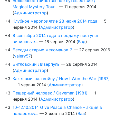
+4
Волшебное таинственное путешествие /
Magical Mystery Tour...
—
11 вересня 2014
(
Администратор
)
+4
Клубное мероприятие 28 июня 2014 года
—
5
червня 2014
(
Администратор
)
+4
8 сентября 2014 года в продажу поступят
виниловые...
—
16 червня 2014
(
Вад
)
+4
Беседы старых меломанов-2
—
27 серпня 2016
(
valery57
)
+4
Битловский Ливерпуль
—
28 серпня 2014
(
Администратор
)
+3
Как я выиграл войну / How I Won the War [1967]
—
1 червня 2014
(
Администратор
)
+3
Пещерный человек / Caveman [1981]
—
1
червня 2014
(
Администратор
)
+3
10-12.10.2014 Give Peace a Chance – акция в
поддержку...
—
3 жовтня 2014
(
Вад
)