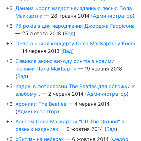
+3
Дайана Кролл издаст неизданную песню Пола
Маккартни
—
28 травня 2014
(
Администратор
)
+3
75 років з дня народження Джорджа Гаррісона
—
25 лютого 2018
(
Вад
)
+3
10-та річниця концерту Пола МакКартні у Києві
—
14 червня 2018
(
Вад
)
+3
З’явився анонс виходу сингла з новими
піснями Пола МакКартні
—
19 червня 2018
(
Вад
)
+3
Кадры с фотосессии The Beatles для обложки к
альбому...
—
2 червня 2014
(
Администратор
)
+3
Хроники The Beatles
—
4 червня 2014
(
Администратор
)
+3
Альбом Пола Маккартни "Off The Ground" в
разных изданиях
—
5 жовтня 2014
(
Вад
)
+3
«Битлз» на небесах
—
6 жовтня 2014
(
Федор