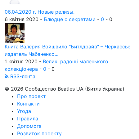
06.04.2020 г. Новые релизы.
6 квітня 2020 -
Блюдце с секретами
-
0
-
0
Книга Валерия Войшвило "Битлдрайв" – Черкассы:
издатель Чабаненко...
1 квітня 2020 -
Великі радощі маленького
колекціонера
-
0
-
0
RSS-лента
© 2026 Сообщество Beatles UA (Битлз Украина)
Про проект
Контакти
Угода
Правила
Допомога
Розвиток проекту