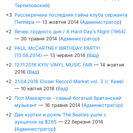
Терпиловский
)
+3
Рассекречена последняя тайна клуба сержанта
Пеппера
—
13 жовтня 2014
(
Администратор
)
+2
Вечер трудного дня / A Hard Day's Night [1964]
—
30 травня 2014
(
Администратор
)
+2
PAUL McCARTNEY BIRTHDAY PARTY!
(13.06.2014)
—
13 червня 2014
(
Вад
)
+2
12.11.2016 KYIV VINYL MUSIC FAIR
—
14 жовтня
2016
(
Вад
)
+2
21.04.2018 Closer Record Market vol. 3 (г. Киев)
—
10 квітня 2018
(
Вад
)
+2
Пол Маккартни - самый богатый британский
музыкант
—
16 травня 2014
(
Администратор
)
+2
Две куртки и рояль The Beatles ушли с
аукциона за $285
—
22 березня 2014
(
Администратор
)