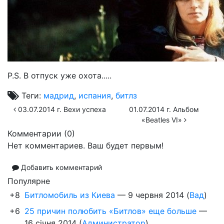
P.S. В отпуск уже охота.....
Теги:
мадрид
,
испания
,
битлз
03.07.2014 г. Вехи успеха
01.07.2014 г. Альбом
«Beatles VI»
Комментарии (
0
)
Нет комментариев. Ваш будет первым!
Добавить комментарий
Популярне
+8
Битломобиль из Киева
—
9 червня 2014
(
Вад
)
+6
25 причин полюбить «Битлов» еще больше
—
16 січня 2014
(
Администратор
)