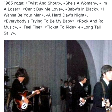
1965 года: «Twist And Shout», «She's A Woman», «I'm
A Loser», «Can't Buy Me Love», «Baby's In Black», «I
Wanna Be Your Man», «A Hard Day's Night»,
«Everybody's Trying To Be My Baby», «Rock And Roll
Music», «I Feel Fine», «Ticket To Ride» и «Long Tall
Sally».