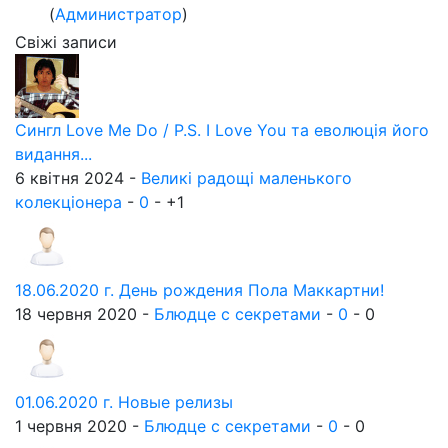
(
Администратор
)
Свіжі записи
Сингл Love Me Do / P.S. I Love You та еволюція його
видання...
6 квітня 2024 -
Великі радощі маленького
колекціонера
-
0
-
+1
18.06.2020 г. День рождения Пола Маккартни!
18 червня 2020 -
Блюдце с секретами
-
0
-
0
01.06.2020 г. Новые релизы
1 червня 2020 -
Блюдце с секретами
-
0
-
0