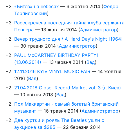
+3
«Битлз» на небесах
—
6 жовтня 2014
(
Федор
Терпиловский
)
+3
Рассекречена последняя тайна клуба сержанта
Пеппера
—
13 жовтня 2014
(
Администратор
)
+2
Вечер трудного дня / A Hard Day's Night [1964]
—
30 травня 2014
(
Администратор
)
+2
PAUL McCARTNEY BIRTHDAY PARTY!
(13.06.2014)
—
13 червня 2014
(
Вад
)
+2
12.11.2016 KYIV VINYL MUSIC FAIR
—
14 жовтня
2016
(
Вад
)
+2
21.04.2018 Closer Record Market vol. 3 (г. Киев)
—
10 квітня 2018
(
Вад
)
+2
Пол Маккартни - самый богатый британский
музыкант
—
16 травня 2014
(
Администратор
)
+2
Две куртки и рояль The Beatles ушли с
аукциона за $285
—
22 березня 2014