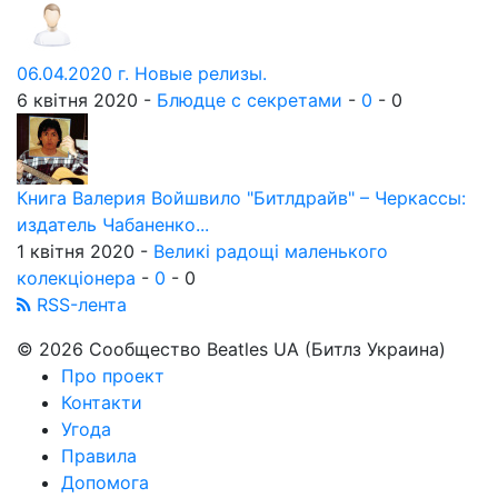
06.04.2020 г. Новые релизы.
6 квітня 2020 -
Блюдце с секретами
-
0
-
0
Книга Валерия Войшвило "Битлдрайв" – Черкассы:
издатель Чабаненко...
1 квітня 2020 -
Великі радощі маленького
колекціонера
-
0
-
0
RSS-лента
© 2026 Сообщество Beatles UA (Битлз Украина)
Про проект
Контакти
Угода
Правила
Допомога