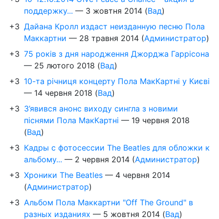
поддержку...
—
3 жовтня 2014
(
Вад
)
+3
Дайана Кролл издаст неизданную песню Пола
Маккартни
—
28 травня 2014
(
Администратор
)
+3
75 років з дня народження Джорджа Гаррісона
—
25 лютого 2018
(
Вад
)
+3
10-та річниця концерту Пола МакКартні у Києві
—
14 червня 2018
(
Вад
)
+3
З’явився анонс виходу сингла з новими
піснями Пола МакКартні
—
19 червня 2018
(
Вад
)
+3
Кадры с фотосессии The Beatles для обложки к
альбому...
—
2 червня 2014
(
Администратор
)
+3
Хроники The Beatles
—
4 червня 2014
(
Администратор
)
+3
Альбом Пола Маккартни "Off The Ground" в
разных изданиях
—
5 жовтня 2014
(
Вад
)