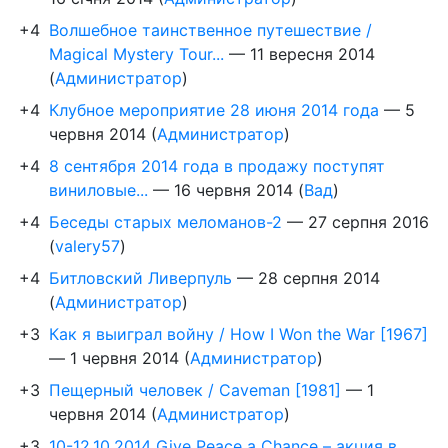
+4
Волшебное таинственное путешествие /
Magical Mystery Tour...
—
11 вересня 2014
(
Администратор
)
+4
Клубное мероприятие 28 июня 2014 года
—
5
червня 2014
(
Администратор
)
+4
8 сентября 2014 года в продажу поступят
виниловые...
—
16 червня 2014
(
Вад
)
+4
Беседы старых меломанов-2
—
27 серпня 2016
(
valery57
)
+4
Битловский Ливерпуль
—
28 серпня 2014
(
Администратор
)
+3
Как я выиграл войну / How I Won the War [1967]
—
1 червня 2014
(
Администратор
)
+3
Пещерный человек / Caveman [1981]
—
1
червня 2014
(
Администратор
)
+3
10-12.10.2014 Give Peace a Chance – акция в