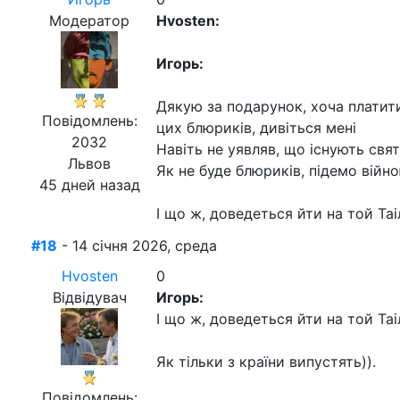
Модератор
Hvosten:
Игорь:
Дякую за подарунок, хоча платити
Повідомлень:
цих блюриків, дивіться мені
2032
Навіть не уявляв, що існують святі
Львов
Як не буде блюриків, підемо війн
45 дней назад
І що ж, доведеться йти на той Та
#18
- 14 січня 2026, среда
Hvosten
0
Відвідувач
Игорь:
І що ж, доведеться йти на той Таі
Як тільки з країни випустять)).
Повідомлень: