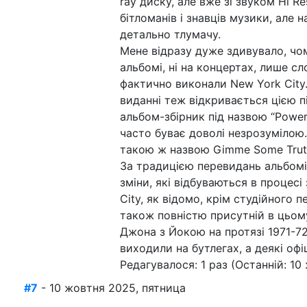
ray диску, але вже зі звуком Hi R
бітломанів і знавців музики, але 
детально тлумачу.
Мене відразу дуже здивувало, чом
альбомі, ні на концертах, лише с
фактично виконали New York City.
виданні теж відкривається цією п
альбом-збірник під назвою “Power 
часто буває доволі незрозумілою.
такою ж назвою Gimme Some Truth
За традицією перевидань альбомів
зміни, які відбуваються в процесі
City, як відомо, крім студійного 
також повністю присутній в цьому
Джона з Йокою на протязі 1971-72 
виходили на бутлегах, а деякі офі
Редагувалося: 1 раз (Останній: 10
#7
- 10 жовтня 2025, пятница