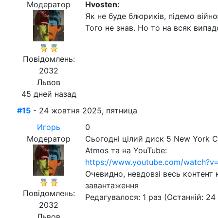
Модератор
Hvosten:
Як не буде блюриків, підемо війн
Того не знав. Но то на всяк вип
Повідомлень:
2032
Львов
45 дней назад
#15
- 24 жовтня 2025, пятница
Игорь
0
Модератор
Сьогодні цілий диск 5 New York Ci
Atmos та на YouTube:
https://www.youtube.com/watch?
Очевидно, невдовзі весь контент 
завантаження
Повідомлень:
Редагувалося: 1 раз (Останній: 24
2032
Львов