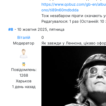
https://www.qobuz.com/gb-en/albu
ono/ti89n60mdbdda
Тож незабаром пірати скачають у
Редагувалося: 1 раз (Останній: 10
#8
- 10 жовтня 2025, пятница
Віталій
0
Модератор
Як завжди у Леннона, цікаво офо
Повідомлень:
1268
Харьков
1 день назад