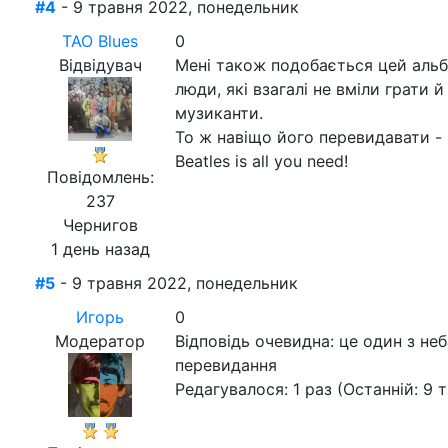
#4
- 9 травня 2022, понедельник
ТАО Blues
0
Відвідувач
Мені також подобається цей альбо
люди, які взагалі не вміли грати 
музиканти.
То ж навіщо його перевидавати - 
Beatles is all you need!
Повідомлень:
237
Чернигов
1 день назад
#5
- 9 травня 2022, понедельник
Игорь
0
Модератор
Відповідь очевидна: це один з не
перевидання
Редагувалося: 1 раз (Останній: 9 