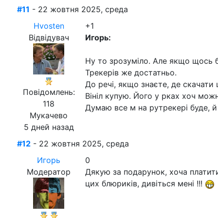
#11
- 22 жовтня 2025, среда
Hvosten
+1
Відвідувач
Игорь:
Ну то зрозуміло. Але якщо щось б
Трекерів же достатньо.
До речі, якщо знаєте, де скачати
Повідомлень:
Вініл купую. Його у рках хоч мож
118
Думаю все м на рутрекері буде, й
Мукачево
5 дней назад
#12
- 22 жовтня 2025, среда
Игорь
0
Модератор
Дякую за подарунок, хоча платити
цих блюриків, дивіться мені !!!