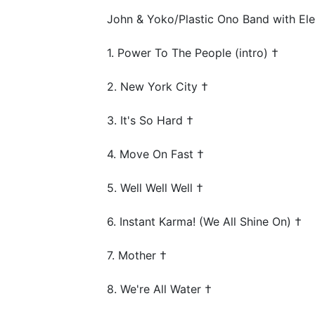
John & Yoko/Plastic Ono Band with El
1. Power To The People (intro) †
2. New York City †
3. It's So Hard †
4. Move On Fast †
5. Well Well Well †
6. Instant Karma! (We All Shine On) †
7. Mother †
8. We're All Water †