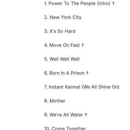
1. Power To The People (intro) †
2. New York City
3. It's So Hard
4. Move On Fast †
5. Well Well Well
6. Born In A Prison †
7. Instant Karma! (We All Shine On)
8. Mother
9. We're All Water †
10. Come Together