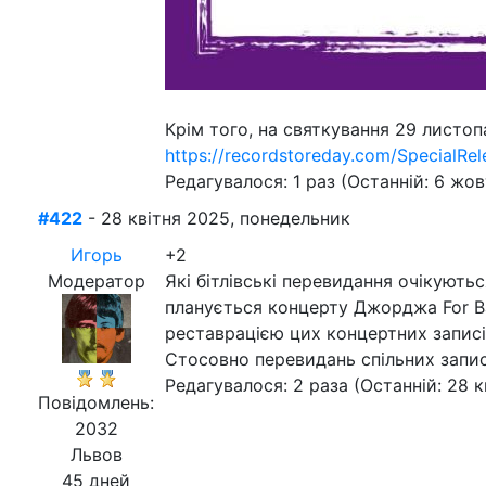
Крім того, на святкування 29 листоп
https://recordstoreday.com/SpecialRel
Редагувалося: 1 раз (Останній: 6 жов
#422
- 28 квітня 2025, понедельник
Игорь
+2
Модератор
Які бітлівські перевидання очікують
планується концерту Джорджа For Ban
реставрацією цих концертних записі
Стосовно перевидань спільних записі
Редагувалося: 2 раза (Останній: 28 к
Повідомлень:
2032
Львов
45 дней