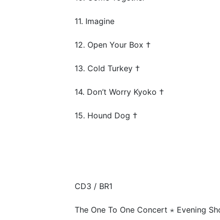
11. Imagine
12. Open Your Box †
13. Cold Turkey †
14. Don’t Worry Kyoko †
15. Hound Dog †
CD3 / BR1
The One To One Concert ⋆ Evening S