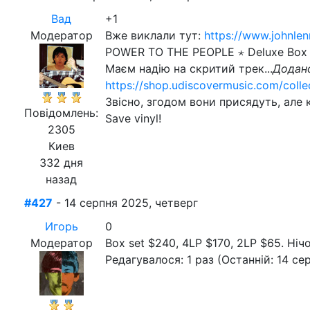
Вад
+1
Модератор
Вже виклали тут:
https://www.johnle
POWER TO THE PEOPLE ⋆ Deluxe Box 
Маєм надію на скритий трек...
Додано
https://shop.udiscovermusic.com/colle
Звісно, згодом вони присядуть, але 
Повідомлень:
Save vinyl!
2305
Киев
332 дня
назад
#427
- 14 серпня 2025, четверг
Игорь
0
Модератор
Box set $240, 4LP $170, 2LP $65. Нічо
Редагувалося: 1 раз (Останній: 14 се