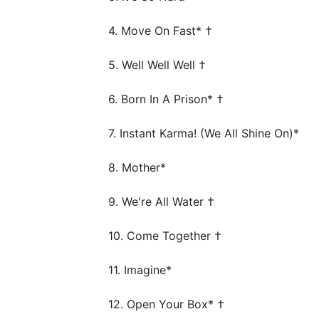
4. Move On Fast* †
5. Well Well Well †
6. Born In A Prison* †
7. Instant Karma! (We All Shine On)*
8. Mother*
9. We're All Water †
10. Come Together †
11. Imagine*
12. Open Your Box* †