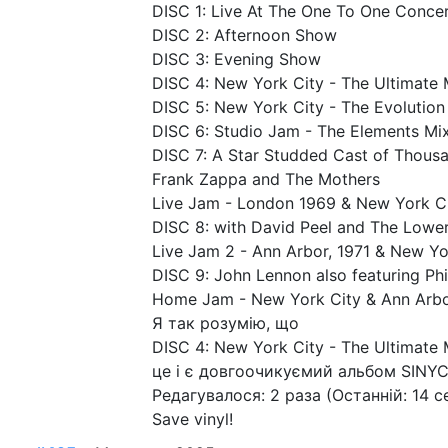
DISC 1: Live At The One To One Conce
DISC 2: Afternoon Show
DISC 3: Evening Show
DISC 4: New York City - The Ultimate 
DISC 5: New York City - The Evolutio
DISC 6: Studio Jam - The Elements Mi
DISC 7: A Star Studded Cast of Thous
Frank Zappa and The Mothers
Live Jam - London 1969 & New York Ci
DISC 8: with David Peel and The Lowe
Live Jam 2 - Ann Arbor, 1971 & New Yo
DISC 9: John Lennon also featuring Ph
Home Jam - New York City & Ann Arbo
Я так розумію, що
DISC 4: New York City - The Ultimate 
це і є довгоочикуємий альбом SINY
Редагувалося: 2 раза (Останній: 14 с
Save vinyl!