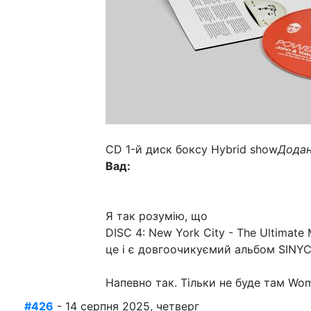
CD 1-й диск боксу Hybrid show
Додан
Вад:
Я так розумію, що
DISC 4: New York City - The Ultimate 
це і є довгоочикуємий альбом SINY
Напевно так. Тільки не буде там Wom
#426
- 14 серпня 2025, четверг