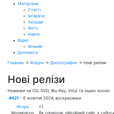
Матеріали
Статті
Інтерв'ю
Акорди
Фото
Книги
Відео
Фільми
Допомога
Главная
→
Форум
→
Дискография
→
Нові релізи
Нові релізи
Новинки на CD, DVD, Blu-Ray, Vinyl та інших носіях
#421
- 6 жовтня 2024, воскресенье
Игорь
+1
Модератор
Як сповіщає офіційний сайт, у субот