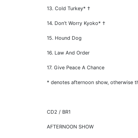
13. Cold Turkey* †
14. Don’t Worry Kyoko* †
15. Hound Dog
16. Law And Order
17. Give Peace A Chance
* denotes afternoon show, otherwise t
CD2 / BR1
AFTERNOON SHOW