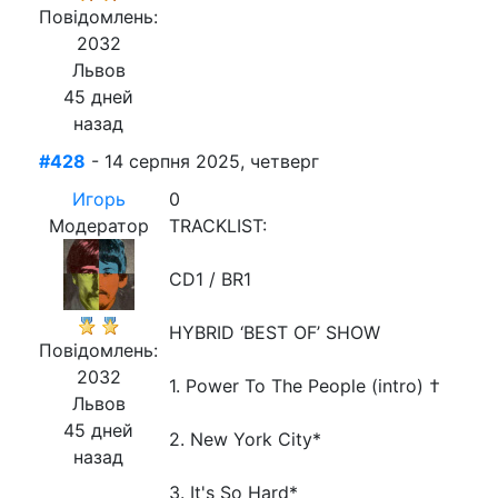
Повідомлень:
2032
Львов
45 дней
назад
#428
- 14 серпня 2025, четверг
Игорь
0
Модератор
TRACKLIST:
CD1 / BR1
HYBRID ‘BEST OF’ SHOW
Повідомлень:
2032
1. Power To The People (intro) †
Львов
45 дней
2. New York City*
назад
3. It's So Hard*